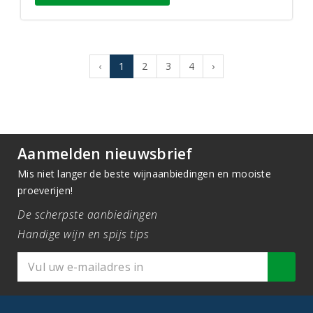
‹
1
2
3
4
›
Aanmelden nieuwsbrief
Mis niet langer de beste wijnaanbiedingen en mooiste
proeverijen!
De scherpste aanbiedingen
Handige wijn en spijs tips