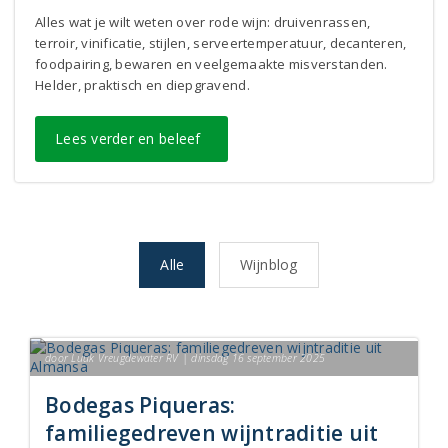
Alles wat je wilt weten over rode wijn: druivenrassen,
terroir, vinificatie, stijlen, serveertemperatuur, decanteren,
foodpairing, bewaren en veelgemaakte misverstanden.
Helder, praktisch en diepgravend.
Lees verder en beleef
Alle
Wijnblog
door Luuk Vreugdewater RV | dinsdag 16 september 2025
Bodegas Piqueras:
familiegedreven wijntraditie uit