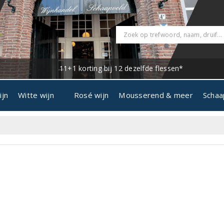
11+1 korting bij 12 dezelfde flessen*
ijn
Witte wijn
Rosé wijn
Mousserend & meer
Schaa