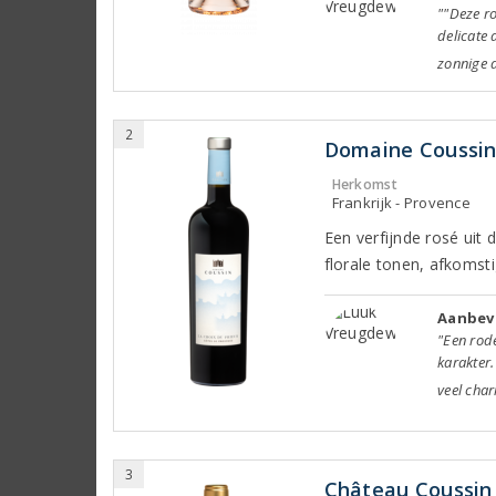
""Deze ro
delicate 
zonnige d
2
Domaine Coussin 
Herkomst
Frankrijk - Provence
Een verfijnde rosé uit
florale tonen, afkomsti
Aanbev
"Een rode
karakter.
veel char
3
Château Coussin 