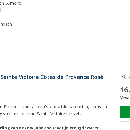
son Sumeire
d
nomisch
Sainte Victoire Côtes de Provence Rosé
Op v
16
Vanaf
 de Provence met aroma's van wilde aardbeien, citrus en
g van de iconische Sainte-Victoire-heuvels.
ling van onze wijnadviseur Karijn Vreugdewater