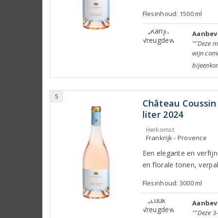
Flesinhoud: 1500 ml
Aanbeve
""Deze m
wijn comb
bijeenkom
5
Château Coussin 
liter 2024
Herkomst
Frankrijk - Provence
Een elegante en verfijn
en florale tonen, verpak
Flesinhoud: 3000 ml
Aanbev
""Deze 3-