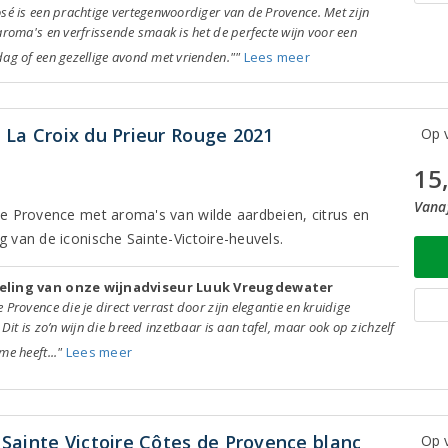
sé is een prachtige vertegenwoordiger van de Provence. Met zijn
aroma's en verfrissende smaak is het de perfecte wijn voor een
ag of een gezellige avond met vrienden.""
Lees meer
La Croix du Prieur Rouge 2021
Op v
15
Vanaf
 de Provence met aroma's van wilde aardbeien, citrus en
g van de iconische Sainte-Victoire-heuvels.
eling van onze wijnadviseur Luuk Vreugdewater
 Provence die je direct verrast door zijn elegantie en kruidige
 Dit is zo’n wijn die breed inzetbaar is aan tafel, maar ook op zichzelf
me heeft..."
Lees meer
Sainte Victoire Côtes de Provence blanc
Op v