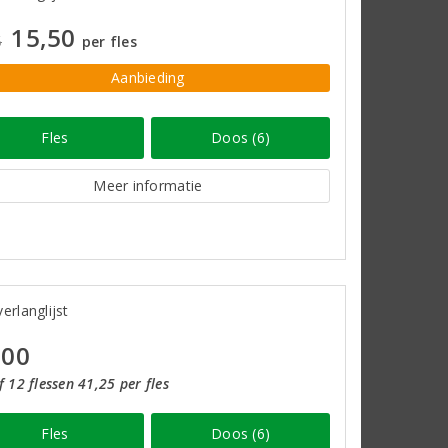
15,50
5
per fles
Aanbieding
Fles
Doos (6)
Meer informatie
erlanglijst
,00
 12 flessen 41,25 per fles
Fles
Doos (6)