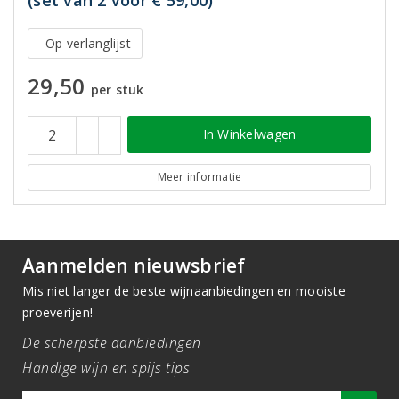
(set van 2 voor € 59,00)
Op verlanglijst
29,50
per stuk
In Winkelwagen
Meer informatie
Aanmelden nieuwsbrief
Mis niet langer de beste wijnaanbiedingen en mooiste
proeverijen!
De scherpste aanbiedingen
Handige wijn en spijs tips