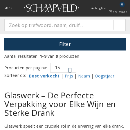
0
Menu
Verlanglijst
Winkelwagen
Filter
Aantal resultaten:
1-9
van
9
producten
Producten per pagina:
Sorteer op:
Best verkocht
|
Prijs
|
Naam
|
Oogstjaar
Glaswerk – De Perfecte
Verpakking voor Elke Wijn en
Sterke Drank
Glaswerk speelt een cruciale rol in de ervaring van elke drank.