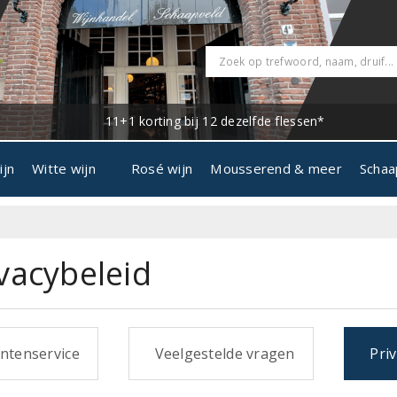
11+1 korting bij 12 dezelfde flessen*
ijn
Witte wijn
Rosé wijn
Mousserend & meer
Schaa
d
vacybeleid
ntenservice
Veelgestelde vragen
Priv