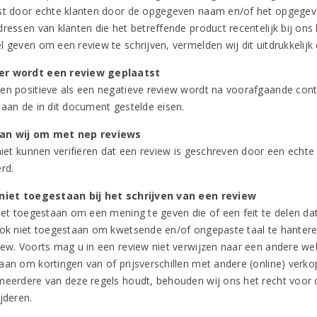
st door echte klanten door de opgegeven naam en/of het opgegeve
dressen van klanten die het betreffende product recentelijk bij ons
l geven om een review te schrijven, vermelden wij dit uitdrukkelijk
r wordt een review geplaatst
en positieve als een negatieve review wordt na voorafgaande cont
 aan de in dit document gestelde eisen.
an wij om met nep reviews
 niet kunnen verifiëren dat een review is geschreven door een echte
rd.
niet toegestaan bij het schrijven van een review
niet toegestaan om een mening te geven die of een feit te delen da
ook niet toegestaan om kwetsende en/of ongepaste taal te hantere
ew. Voorts mag u in een review niet verwijzen naar een andere websi
aan om kortingen van of prijsverschillen met andere (online) verkop
meerdere van deze regels houdt, behouden wij ons het recht voor 
jderen.