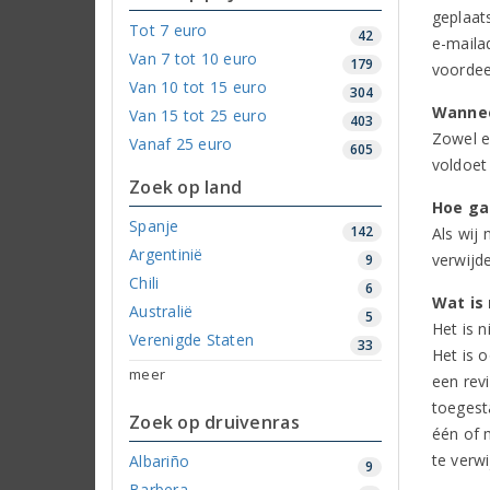
geplaat
Tot 7 euro
42
e-maila
Van 7 tot 10 euro
179
voordee
Van 10 tot 15 euro
304
Wannee
Van 15 tot 25 euro
403
Zowel e
Vanaf 25 euro
605
voldoet
Zoek op land
Hoe ga
Spanje
142
Als wij
Argentinië
verwijde
9
Chili
6
Wat is 
Australië
5
Het is 
Verenigde Staten
33
Het is 
meer
een revi
toegest
Zoek op druivenras
één of 
te verwi
Albariño
9
Barbera