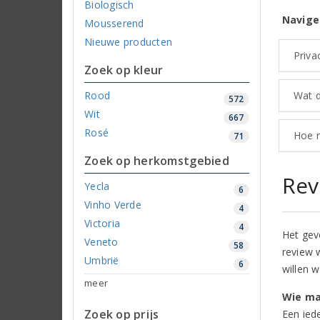
Biologisch
Navige
Mousserend
Nieuwe producten
Priva
Zoek op kleur
Rood
Wat d
572
Wit
667
Rosé
Hoe n
71
Zoek op herkomstgebied
Rev
Yecla
6
Vinho Verde
4
Victoria
4
Het gev
Veneto
58
review 
Umbrië
6
willen w
meer
Wie ma
Zoek op prijs
Een ied