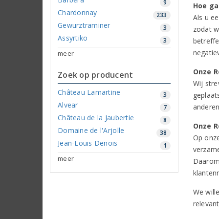
9
Hoe ga
Chardonnay
233
Als u e
Gewurztraminer
3
zodat w
Assyrtiko
3
betreff
negatiev
meer
Onze Re
Zoek op producent
Wij str
Château Lamartine
3
geplaat
Alvear
anderen
7
Château de la Jaubertie
8
Onze R
Domaine de l'Arjolle
38
Op onze
Jean-Louis Denois
1
verzame
meer
Daarom 
klanten
We will
relevan