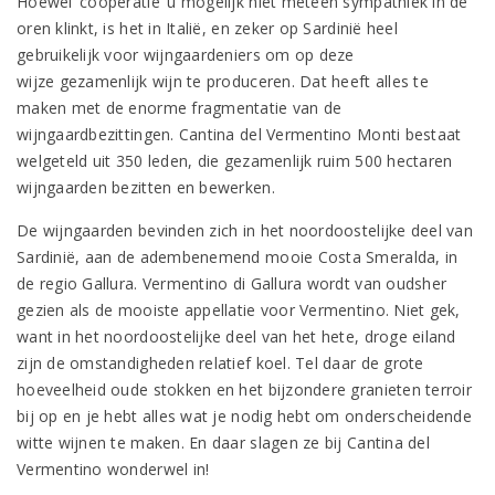
Hoewel ‘coöperatie’ u mogelijk niet meteen sympathiek in de
oren klinkt, is het in Italië, en zeker op Sardinië heel
gebruikelijk voor wijngaardeniers om op deze
wijze gezamenlijk wijn te produceren. Dat heeft alles te
maken met de enorme fragmentatie van de
wijngaardbezittingen. Cantina del Vermentino Monti bestaat
welgeteld uit 350 leden, die gezamenlijk ruim 500 hectaren
wijngaarden bezitten en bewerken.
De wijngaarden bevinden zich in het noordoostelijke deel van
Sardinië, aan de adembenemend mooie Costa Smeralda, in
de regio Gallura. Vermentino di Gallura wordt van oudsher
gezien als de mooiste appellatie voor Vermentino. Niet gek,
want in het noordoostelijke deel van het hete, droge eiland
zijn de omstandigheden relatief koel. Tel daar de grote
hoeveelheid oude stokken en het bijzondere granieten terroir
bij op en je hebt alles wat je nodig hebt om onderscheidende
witte wijnen te maken. En daar slagen ze bij Cantina del
Vermentino wonderwel in!