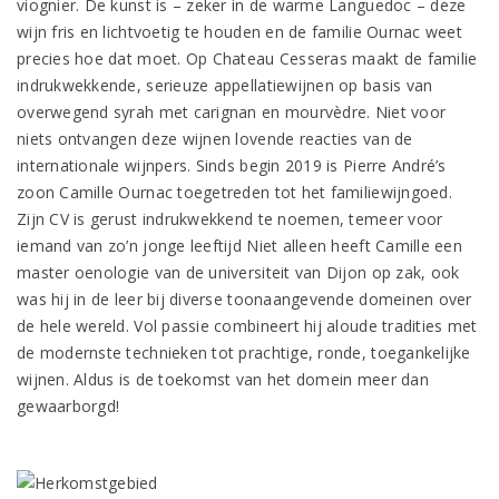
viognier. De kunst is – zeker in de warme Languedoc – deze
wijn fris en lichtvoetig te houden en de familie Ournac weet
precies hoe dat moet. Op Chateau Cesseras maakt de familie
indrukwekkende, serieuze appellatiewijnen op basis van
overwegend syrah met carignan en mourvèdre. Niet voor
niets ontvangen deze wijnen lovende reacties van de
internationale wijnpers. Sinds begin 2019 is Pierre André’s
zoon Camille Ournac toegetreden tot het familiewijngoed.
Zijn CV is gerust indrukwekkend te noemen, temeer voor
iemand van zo’n jonge leeftijd Niet alleen heeft Camille een
master oenologie van de universiteit van Dijon op zak, ook
was hij in de leer bij diverse toonaangevende domeinen over
de hele wereld. Vol passie combineert hij aloude tradities met
de modernste technieken tot prachtige, ronde, toegankelijke
wijnen. Aldus is de toekomst van het domein meer dan
gewaarborgd!