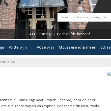
11+1 korting bij 12 dezelfde flessen*
ijn
Witte wijn
Rosé wijn
Mousserend & meer
Schaa
eau Pajzos
danks zijn Franse eigenaar, Ronan Laborde, door en door
om zijn zoete wijnen van typisch Hongaarse druiven, zoals