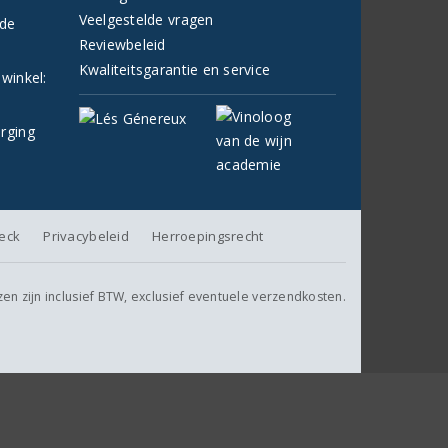
Veelgestelde vragen
fde
Reviewbeleid
Kwaliteitsgarantie en service
 winkel:
orging
heck
Privacybeleid
Herroepingsrecht
jzen zijn inclusief BTW, exclusief eventuele verzendkosten.