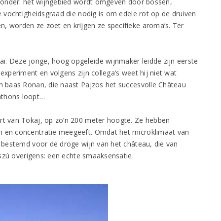
ijzonder: het wijngebied wordt omgeven door bossen,
te vochtigheidsgraad die nodig is om edele rot op de druiven
, worden ze zoet en krijgen ze specifieke aroma’s. Ter
i. Deze jonge, hoog opgeleide wijnmaker leidde zijn eerste
experiment en volgens zijn collega’s weet hij niet wat
jn baas Ronan, die naast Pajzos het succesvolle Château
athons loopt…
art van Tokaj, op zo’n 200 meter hoogte. Ze hebben
en en concentratie meegeeft. Omdat het microklimaat van
rd bestemd voor de droge wijn van het château, die van
 Aszú overigens: een echte smaaksensatie.