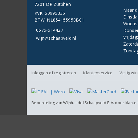
7201 DR Zutphen
Maand
KvK: 60995335
Dinsda
BTW: NL854155958B01
Woens
0575-514427
Donder
Vrijdag
wijn@schaapveld.nl
Zaterd
Zondag
Inloggen of registreren
Klantenservice
Veilig wi
Beoordeling van
Wijnhandel Schaapveld B.V.
door klante