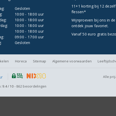
11+1 korting bij 12 dezel
ag:
Gesloten
flessen*
g:
10:00 - 18:00 uur
dag:
10:00 - 18:00 uur
Wijnproeven bij ons in de
dag:
10:00 - 18:00 uur
ontdek jouw favoriet.
:
10:00 - 18:00 uur
Vanaf 50 euro gratis bez
ag:
09:00 - 17:00 uur
:
Gesloten
nkelen
Horeca
Sitemap
Algemene voorwaarden
Leeftijdsc
Alle pri
n:
9.4
/
10
-
862
beoordelingen