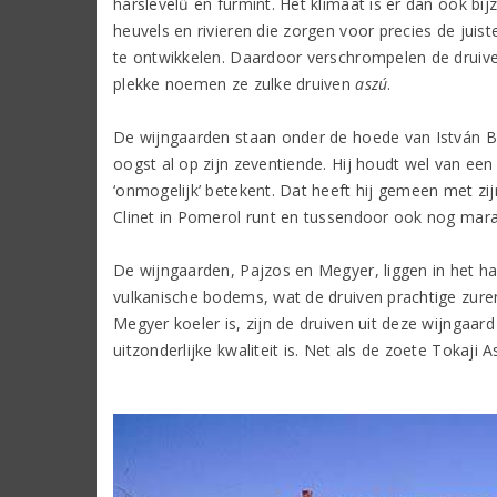
hárslevelű en furmint. Het klimaat is er dan ook b
heuvels en rivieren die zorgen voor precies de juis
te ontwikkelen. Daardoor verschrompelen de druiven
plekke noemen ze zulke druiven
aszú
.
De wijngaarden staan onder de hoede van István Ba
oogst al op zijn zeventiende. Hij houdt wel van een 
‘onmogelijk’ betekent. Dat heeft hij gemeen met zi
Clinet in Pomerol runt en tussendoor ook nog mar
De wijngaarden, Pajzos en Megyer, liggen in het h
vulkanische bodems, wat de druiven prachtige zur
Megyer koeler is, zijn de druiven uit deze wijngaa
uitzonderlijke kwaliteit is. Net als de zoete Tokaji