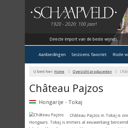
1920 - 2020: 100 jaar!
Directe import van de beste wijnen.
Aanbiedingen
Seizoens favoriet
Rode w
U bent hier:
Home
Overzicht producenten
Chât
Château Pajzos
Hongarije - Tokaj
Château Pajzos in Tokaj is on
Hongaars. Tokaj is immers al eeuwenlang beroemd 