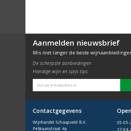
Aanmelden nieuwsbrief
Mis niet langer de beste wijnaanbiedinge
De scherpste aanbiedingen
Handige wijn en spijs tips
Contactgegevens
Open
Wijnhandel Schaapveld B.V.
05-05-
Pelikaanstraat 4a
27-04-