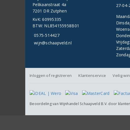
Pelikaanstraat 4a
27-04-
7201 DR Zutphen
Maand
KvK: 60995335
Dinsda
BTW: NL854155958B01
Woens
0575-514427
Donder
Vrijdag
wijn@schaapveld.nl
Zaterd
Zondag
Inloggen of registreren
Klantenservice
Veilig wi
Beoordeling van
Wijnhandel Schaapveld B.V.
door klante