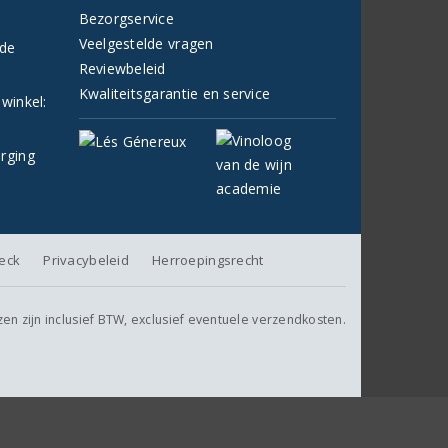
Bezorgservice
Veelgestelde vragen
fde
Reviewbeleid
Kwaliteitsgarantie en service
 winkel:
orging
heck
Privacybeleid
Herroepingsrecht
jzen zijn inclusief BTW, exclusief eventuele verzendkosten.