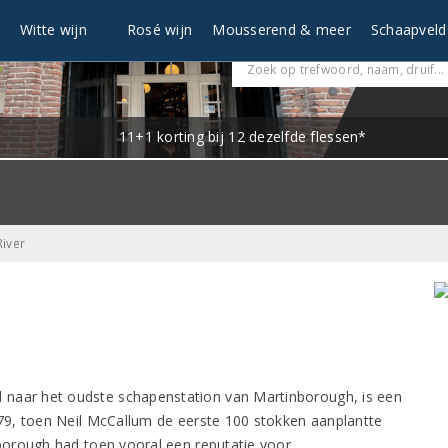
n
Witte wijn
Rosé wijn
Mousserend & meer
Schaapveld
11+1 korting bij 12 dezelfde flessen*
River
 naar het oudste schapenstation van Martinborough, is een
79, toen Neil McCallum de eerste 100 stokken aanplantte
borough had toen vooral een reputatie voor