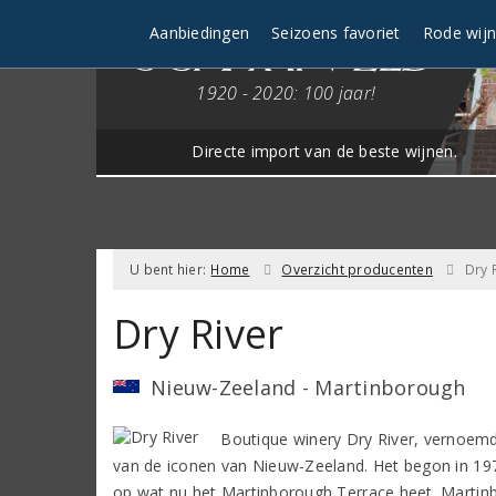
Aanbiedingen
Seizoens favoriet
Rode wij
1920 - 2020: 100 jaar!
Directe import van de beste wijnen.
U bent hier:
Home
Overzicht producenten
Dry 
Dry River
Nieuw-Zeeland - Martinborough
Boutique winery Dry River, vernoemd
van de iconen van Nieuw-Zeeland. Het begon in 19
op wat nu het Martinborough Terrace heet. Martin