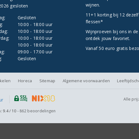
wijnen.
2026 gesloten
11+1 korting bij 12 dezel
ag:
Gesloten
flessen*
g:
10:00 - 18:00 uur
dag:
10:00 - 18:00 uur
Wijnproeven bij ons in de
dag:
10:00 - 18:00 uur
ontdek jouw favoriet.
:
10:00 - 18:00 uur
Vanaf 50 euro gratis bez
ag:
09:00 - 17:00 uur
:
Gesloten
nkelen
Horeca
Sitemap
Algemene voorwaarden
Leeftijdsc
Alle pri
n:
9.4
/
10
-
862
beoordelingen