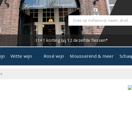
11+1 korting bij 12 dezelfde flessen*
ijn
Witte wijn
Rosé wijn
Mousserend & meer
Schaa
ni