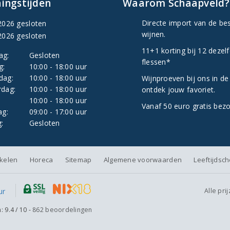
ingstijden
Waarom Schaapveld?
Directe import van de be
2026 gesloten
wijnen.
2026 gesloten
11+1 korting bij 12 dezel
ag:
Gesloten
flessen*
g:
10:00 - 18:00 uur
dag:
10:00 - 18:00 uur
Wijnproeven bij ons in de
dag:
10:00 - 18:00 uur
ontdek jouw favoriet.
:
10:00 - 18:00 uur
Vanaf 50 euro gratis bez
ag:
09:00 - 17:00 uur
:
Gesloten
nkelen
Horeca
Sitemap
Algemene voorwaarden
Leeftijdsc
Alle pri
n:
9.4
/
10
-
862
beoordelingen