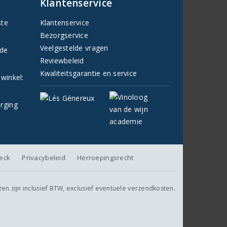
Klantenservice
ste
Klantenservice
Bezorgservice
Veelgestelde vragen
fde
Reviewbeleid
Kwaliteitsgarantie en service
 winkel:
orging
heck
Privacybeleid
Herroepingsrecht
jzen zijn inclusief BTW, exclusief eventuele verzendkosten.