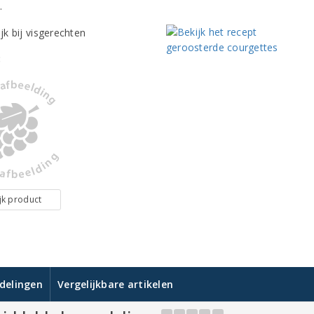
.
:
jk product
delingen
Vergelijkbare artikelen