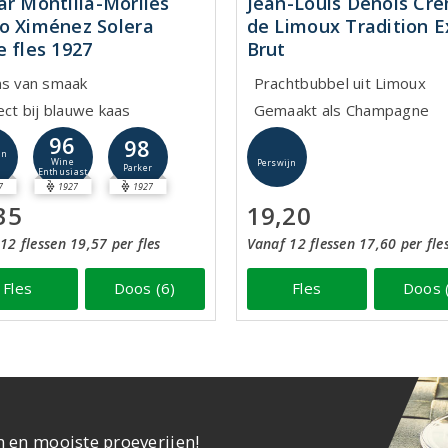
ar Montilla-Moriles
Jean-Louis Denois Cr
o Ximénez Solera
de Limoux Tradition E
e fles 1927
Brut
ns van smaak
Prachtbubbel uit Limoux
ect bij blauwe kaas
Gemaakt als Champagne
96
98
jn
Wine
Perswijn
Parker
Enthusiast
7
1927
1927
35
19,20
12 flessen 19,57 per fles
Vanaf 12 flessen 17,60 per fle
Fles
Doos (6)
Fles
Doos 
n en mooiste proeverijen!