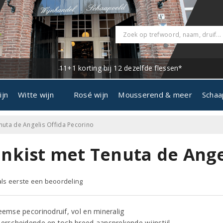
11+1 korting bij 12 dezelfde flessen*
ijn
Witte wijn
Rosé wijn
Mousserend & meer
Schaa
nuta de Angelis Offida Pecorino
jnkist met Tenuta de Ange
 als eerste een beoordeling
eemse pecorinodruif, vol en mineralig
erscheidende en toch breed aansprekende wijnstijl