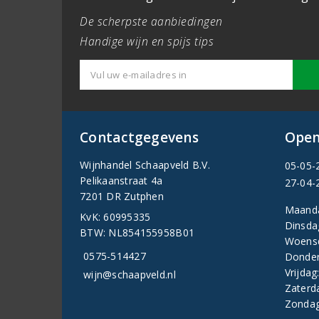
De scherpste aanbiedingen
Handige wijn en spijs tips
Contactgegevens
Open
Wijnhandel Schaapveld B.V.
05-05-
Pelikaanstraat 4a
27-04-
7201 DR Zutphen
Maand
KvK: 60995335
Dinsda
BTW: NL854155958B01
Woens
0575-514427
Donder
Vrijdag
wijn@schaapveld.nl
Zaterd
Zondag