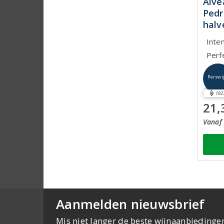
Alve
Pedr
halv
Inte
Perf
Perswi
192
21,
Vanaf 
Aanmelden nieuwsbrief
Mis niet langer de beste wijnaanbiedinge