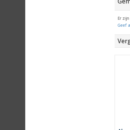
Gem
Er zij
Geef a
Verg