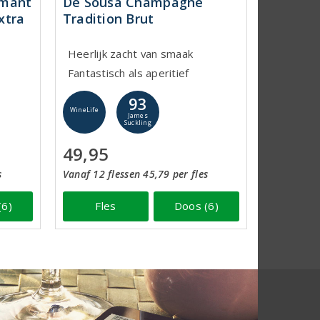
émant
De Sousa Champagne
xtra
Tradition Brut
Heerlijk zacht van smaak
Fantastisch als aperitief
93
WineLife
James
Suckling
49,95
s
Vanaf 12 flessen 45,79 per fles
(6)
Fles
Doos (6)