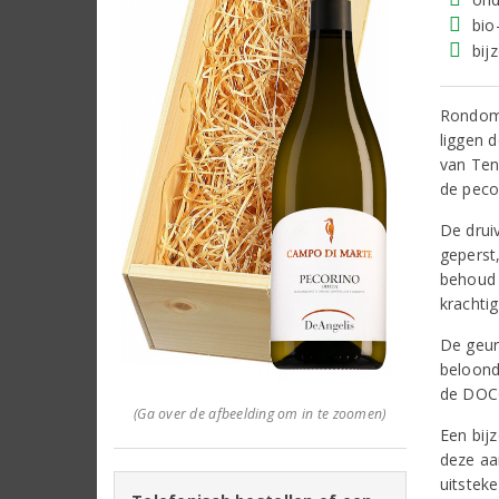
bio
bij
Rondom 
liggen 
van Ten
de peco
De drui
geperst,
behoud 
krachtig
De geur 
beloond
de DOCG
(Ga over de afbeelding om in te zoomen)
Een bij
deze aa
uitstek