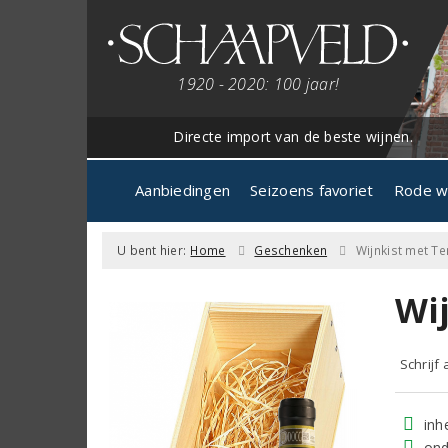
1920 - 2020: 100 jaar!
Directe import van de beste wijnen.
Aanbiedingen
Seizoens favoriet
Rode w
U bent hier:
Home
Geschenken
Wijnkist met Te
Wi
Schrijf
inh
ond