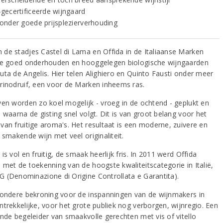
-gecertificeerde wijngaard
zonder goede prijsplezierverhouding
de stadjes Castel di Lama en Offida in de Italiaanse Marken
de goed onderhouden en hooggelegen biologische wijngaarden
uta de Angelis. Hier telen Alighiero en Quinto Fausti onder meer
rinodruif, een voor de Marken inheems ras.
ven worden zo koel mogelijk - vroeg in de ochtend - geplukt en
 waarna de gisting snel volgt. Dit is van groot belang voor het
van fruitige aroma's. Het resultaat is een moderne, zuivere en
 smakende wijn met veel originaliteit.
is vol en fruitig, de smaak heerlijk fris. In 2011 werd Offida
 met de toekenning van de hoogste kwaliteitscategorie in Italië,
 (Denominazione di Origine Controllata e Garantita).
zondere bekroning voor de inspanningen van de wijnmakers in
ntrekkelijke, voor het grote publiek nog verborgen, wijnregio. Een
ende begeleider van smaakvolle gerechten met vis of vitello