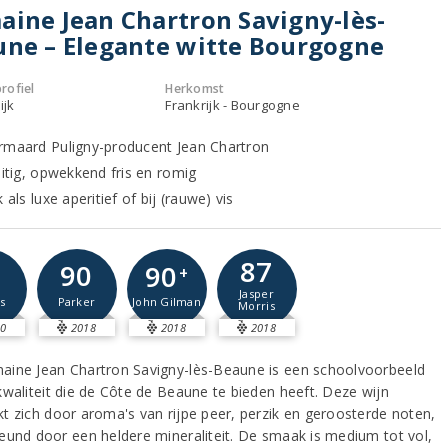
ine Jean Chartron Savigny-lès-
ne – Elegante witte Bourgogne
rofiel
Herkomst
ijk
Frankrijk - Bourgogne
rmaard Puligny-producent Jean Chartron
uitig, opwekkend fris en romig
k als luxe aperitief of bij (rauwe) vis
87
1
90
90
+
Jasper
s
Parker
John Gilman
Morris
0
2018
2018
2018
ine Jean Chartron Savigny-lès-Beaune is een schoolvoorbeeld
kwaliteit die de Côte de Beaune te bieden heeft. Deze wijn
t zich door aroma's van rijpe peer, perzik en geroosterde noten,
eund door een heldere mineraliteit. De smaak is medium tot vol,