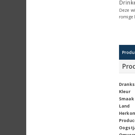
Drinke
Deze wij
romige 
Produ
Pro
Dranks
Kleur
Smaak
Land
Herko
Produc
Oogstj
Omver