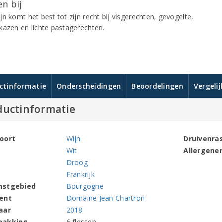
n bij
n komt het best tot zijn recht bij visgerechten, gevogelte,
kazen en lichte pastagerechten.
ctinformatie
Onderscheidingen
Beoordelingen
Vergeli
ductinformatie
oort
Wijn
Druivenra
Wit
Allergene
Droog
Frankrijk
mstgebied
Bourgogne
ent
Domaine Jean Chartron
aar
2018
pakking
6 flessen