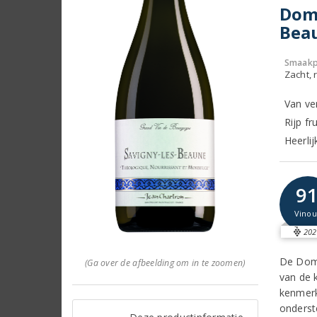
Doma
Beau
Smaakp
Zacht, r
Van ve
Rijp fr
Heerlij
9
Vinou
202
De Doma
(Ga over de afbeelding om in te zoomen)
van de 
kenmerk
onderst