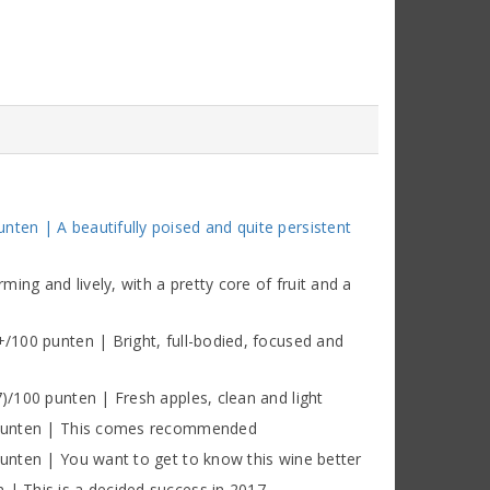
nten | A beautifully poised and quite persistent
ing and lively, with a pretty core of fruit and a
+/100 punten | Bright, full-bodied, focused and
7)/100 punten | Fresh apples, clean and light
00 punten | This comes recommended
punten | You want to get to know this wine better
 | This is a decided success in 2017