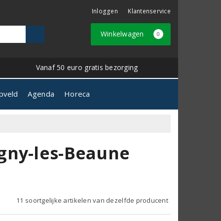
Inloggen
Klantenservice
Winkelwagen
0
Vanaf 50 euro gratis bezorging
pveld
Agenda
Horeca
gny-les-Beaune
11 soortgelijke artikelen van dezelfde producent