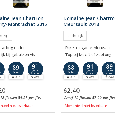
ine Jean Chartron
Domaine Jean Chartr
gny-Montrachet 2015
Meursault 2018
t, rijk
Zacht, rijk
krachtig en fris
Rijke, elegante Merusault
ijk bij gebakken vis
Top bij kreeft of zeetong
91
91
89
8
89
88
John
John
Jasper
s
Parker
Parker
Gilman
Gilman
Morris
9
2018
2018
2018
2018
2018
20
62,40
12 flessen 54,27 per fles
Vanaf 12 flessen 57,20 per fle
teel niet leverbaar
Momenteel niet leverbaar