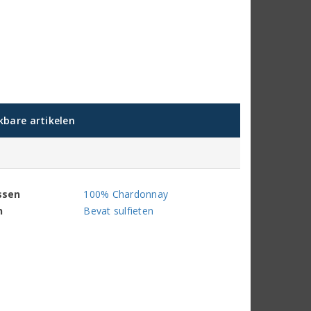
jkbare artikelen
ssen
100% Chardonnay
n
Bevat sulfieten