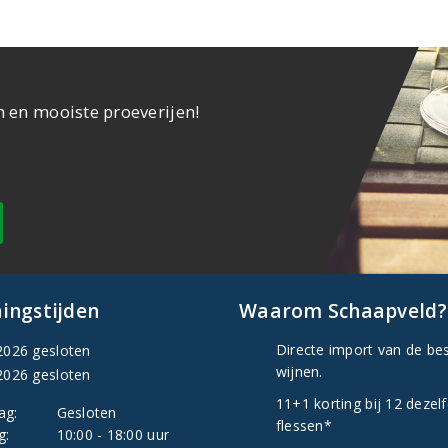
n en mooiste proeverijen!
ingstijden
Waarom Schaapveld?
Directe import van de be
2026 gesloten
wijnen.
2026 gesloten
11+1 korting bij 12 dezel
ag:
Gesloten
flessen*
g:
10:00 - 18:00 uur