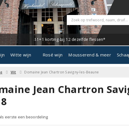
11+1 korting bij 12 dezelfde flessen*
ijn
Witte wijn
Rosé wijn
Mousserend & meer
Schaa
ne
Wit
Domaine Jean Chartron Savigny-les-Beaune
maine Jean Chartron Savi
18
 als eerste een beoordeling