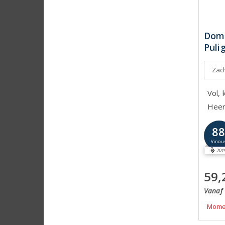
Doma
Puli
Zach
Vol, 
Heerl
8
Vinou
201
59,
Vanaf 
Momen