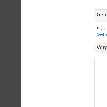
Gem
Er zij
Geef a
Verg