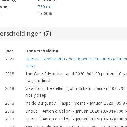
houd
750 ml
l
13,00%
erscheidingen (7)
Jaar
Onderscheiding
2020
Vinous | Neal Martin - december 2021: (90-92)/100 pu
finish
2018
The Wine Advocate - april 2020: 90/100 punten | Charm
fragrant finish
2018
View from the Cellar | John Gilham - januari 2020: 90
nicely deep
2018
Inside Burgundy | Jasper Morris - januari 2020: (85-8
2018
Vinous | Antonio Galloni - januari 2020: (89-91)/1
2017
Vinous | Antonio Galloni - januari 2019: (90-92)/100 
2017
The Wine Advocate - januari 2019: (88-90)/100 punten