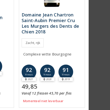
Domaine Jean Chartron
on
Saint-Aubin Premier Cru
Les Murgers des Dents de
Chien 2018
Zacht, rijk
Complexe witte Bourgogne
92
92
91
Vinous
Vinous
Vinous
2021
2020
2019
49,85
s
Vanaf 12 flessen 45,70 per fles
Momenteel niet leverbaar