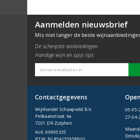
Aanmelden nieuwsbrief
Mis niet langer de beste wijnaanbiedinge
De scherpste aanbiedingen
Handige wijn en spijs tips
Contactgegevens
Open
Wijnhandel Schaapveld B.V.
05-05-
Pelikaanstraat 4a
27-04-
7201 DR Zutphen
Maand
KvK: 60995335
Dinsda
BTW: NL854155958B01