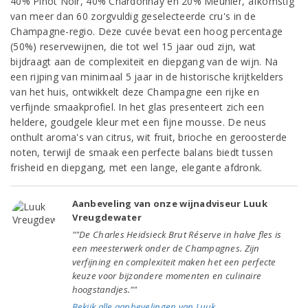
40% Pinot Noir, 40% Chardonnay en 20% Meunier, afkomstig
van meer dan 60 zorgvuldig geselecteerde cru's in de
Champagne-regio. Deze cuvée bevat een hoog percentage
(50%) reservewijnen, die tot wel 15 jaar oud zijn, wat
bijdraagt aan de complexiteit en diepgang van de wijn. Na
een rijping van minimaal 5 jaar in de historische krijtkelders
van het huis, ontwikkelt deze Champagne een rijke en
verfijnde smaakprofiel. In het glas presenteert zich een
heldere, goudgele kleur met een fijne mousse. De neus
onthult aroma's van citrus, wit fruit, brioche en geroosterde
noten, terwijl de smaak een perfecte balans biedt tussen
frisheid en diepgang, met een lange, elegante afdronk.
Aanbeveling van onze wijnadviseur Luuk
Vreugdewater
""De Charles Heidsieck Brut Réserve in halve fles is
een meesterwerk onder de Champagnes. Zijn
verfijning en complexiteit maken het een perfecte
keuze voor bijzondere momenten en culinaire
hoogstandjes.""
Bekijk alle aanbevelingen van Luuk