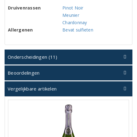
Druivenrassen
Pinot Noir
Meunier
Chardonnay
Allergenen
Bevat sulfieten
Onderscheidingen (11)
Beoordelingen
Vergelijkbare artikelen