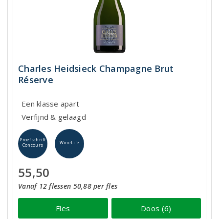
Charles Heidsieck Champagne Brut
Réserve
Een klasse apart
Verfijnd & gelaagd
Proefschrift
WineLife
Concours
55,50
Vanaf 12 flessen 50,88 per fles
Fles
Doos (6)