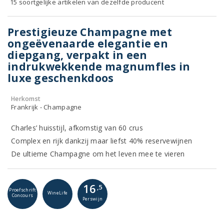
15 soortgelijke artikelen van dezelfde producent
Prestigieuze Champagne met
ongeëvenaarde elegantie en
diepgang, verpakt in een
indrukwekkende magnumfles in
luxe geschenkdoos
Herkomst
Frankrijk - Champagne
Charles’ huisstijl, afkomstig van 60 crus
Complex en rijk dankzij maar liefst 40% reservewijnen
De ultieme Champagne om het leven mee te vieren
16
,5
Proefschrift
WineLife
Concours
Perswijn