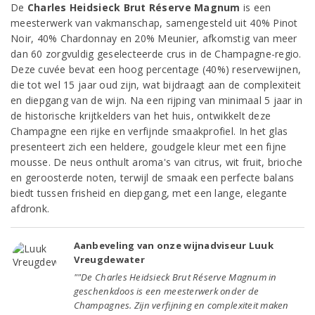
De
Charles Heidsieck Brut Réserve Magnum
is een
meesterwerk van vakmanschap, samengesteld uit 40% Pinot
Noir, 40% Chardonnay en 20% Meunier, afkomstig van meer
dan 60 zorgvuldig geselecteerde crus in de Champagne-regio.
Deze cuvée bevat een hoog percentage (40%) reservewijnen,
die tot wel 15 jaar oud zijn, wat bijdraagt aan de complexiteit
en diepgang van de wijn. Na een rijping van minimaal 5 jaar in
de historische krijtkelders van het huis, ontwikkelt deze
Champagne een rijke en verfijnde smaakprofiel. In het glas
presenteert zich een heldere, goudgele kleur met een fijne
mousse. De neus onthult aroma's van citrus, wit fruit, brioche
en geroosterde noten, terwijl de smaak een perfecte balans
biedt tussen frisheid en diepgang, met een lange, elegante
afdronk.
Aanbeveling van onze wijnadviseur Luuk
Vreugdewater
""De Charles Heidsieck Brut Réserve Magnum in
geschenkdoos is een meesterwerk onder de
Champagnes. Zijn verfijning en complexiteit maken