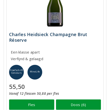
Charles Heidsieck Champagne Brut
Réserve
Een klasse apart
Verfijnd & gelaagd
Proefschrift
WineLife
Concours
55,50
Vanaf 12 flessen 50,88 per fles
Fles
Doos (6)