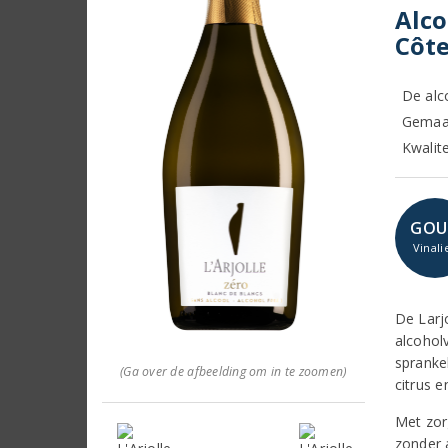
Alco
Côte
De alco
Gemaak
Kwalit
GOU
Vinali
De Larj
alcohol
spranke
(Ga over de afbeelding om in te zoomen)
citrus e
Met zor
zonder a