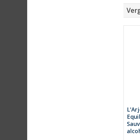
Verg
L'Ar
Equi
Sauv
alco