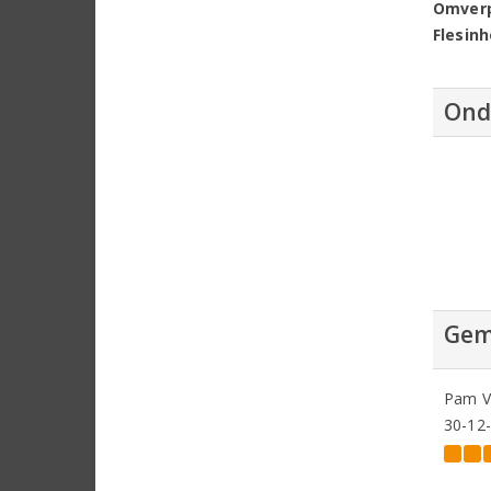
Omver
Flesin
Ond
Gem
Pam V
30-12