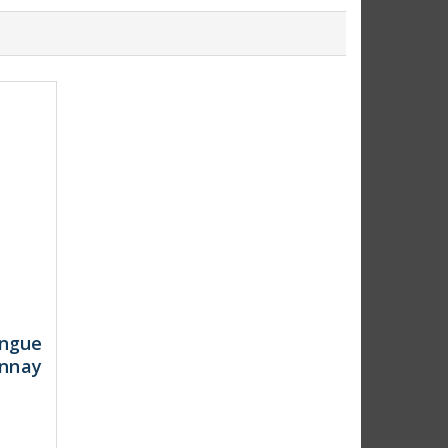
ongue
onnay