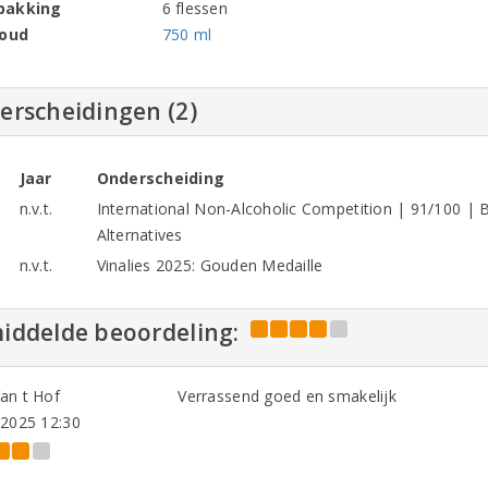
pakking
6 flessen
houd
750 ml
erscheidingen (2)
Jaar
Onderscheiding
n.v.t.
International Non-Alcoholic Competition | 91/100 | 
Alternatives
n.v.t.
Vinalies 2025: Gouden Medaille
iddelde beoordeling:
an t Hof
Verrassend goed en smakelijk
-2025 12:30