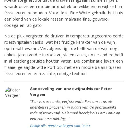
koelte zorgt ervoor dat de druiven langzaam kunnen rijpen,
waardoor ze een mooie aromatiek ontwikkelen terwijl ze hun
frisse zuren behouden. Voor deze Fine White gebruikt het huis
een blend van de lokale rassen malvasia fina, gouveio,
códega en rabigato.
Na de pluk vergisten de druiven in temperatuurgecontroleerde
roestvrijstalen tanks, wat het fruitige karakter van de wijn
optimaal bewaart. Vervolgens rijpt de helft van de wijn nog
enkele jaren verder in roestvrijstalen tanks, en de andere helft
in al eerder gebruikte houten vaten. Die combinatie levert een
fraaie, gelaagde witte Port op, met een mooie balans tussen
frisse zuren en een zachte, romige textuur.
Aanbeveling van onze wijnadviseur Peter
Vergeer
"Een verrassende, verfrissende Port om eens als
aperitief te proberen in plaats van de gebruikelijke
rode of tawny stijl. Helemaal heerlijk als Port Tonic op
een zomerse middag. "
Bekijk alle aanbevelingen van Peter