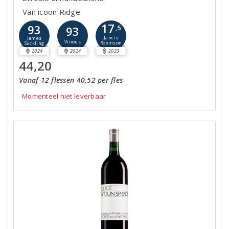
Van icoon Ridge
17
93
93
,5
Jancis
James
Vinous
Robinson
Suckling
2024
2024
2023
44,20
Vanaf 12 flessen 40,52 per fles
Momenteel niet leverbaar