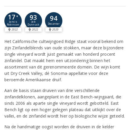
17
93
+
94
Jancis
Jeb
Decanter
Robinson
Dunnuck
2022
2022
2020
Het Californische cultwijngoed Ridge staat vooral bekend om
zijn Zinfandelblends van oude stokken, maar deze bijzondere
single vineyard wordt juist gemaakt van honderd procent
zinfandel. Dat maakt hem een uitzondering binnen het
assortiment van dit gerenommeerde domein. De wijn komt
uit Dry Creek Valley, dé Sonoma-appellatie voor deze
beroemde Amerikaanse druif.
Aan de basis staan druiven van drie verschillende
zinfandelklonen, aangeplant in de East Bench-wijngaard, die
sinds 2006 als aparte single vineyard wordt gebotteld. East
Bench ligt op een hoger gelegen plateau dat uitkijkt over de
vallei, en de zinfandel wordt hier op biologische wijze geteeld.
Na de handmatige oogst worden de druiven in de kelder