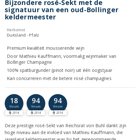
Bijzondere rosé-Sekt met de
signatuur van een oud-Bollinger
keldermeester
Herkomst
Duitsland - Pfalz
Premium kwaliteit mousserende wijn
Door Mathieu Kauffmann, voormalig wijnmaker van
Bollinger Champagne
100% spätburgunder (pinot noir) uit één oogstjaar
Kan concurreren met de betere rosé champagnes
18
94
94
Vinum
Vinum
Vinum
2014
2014
2014
Deze prestige rosé-Sekt van Reichsrat von Buhl dankt zijn
hoge niveau aan de invloed van Mathieu Kauffmann, die
jarenlang keldermeester was bij het gerenommeerde