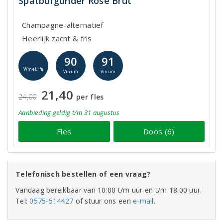
Spätburgunder Rosé Brut
Champagne-alternatief
Heerlijk zacht & fris
90
91
WineLife
Vinum
Vinum
21,40
24,00
per fles
Aanbieding
geldig
t/m 31 augustus
Fles
Doos (6)
Telefonisch bestellen of een vraag?
Vandaag bereikbaar van 10:00 t/m uur en t/m 18:00 uur.
Tel:
0575-514427
of stuur ons een
e-mail
.