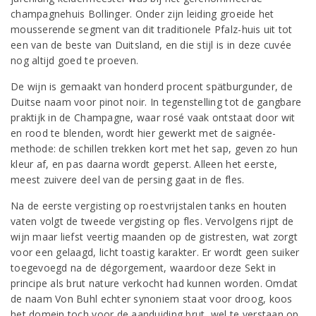
champagnehuis Bollinger. Onder zijn leiding groeide het
mousserende segment van dit traditionele Pfalz-huis uit tot
een van de beste van Duitsland, en die stijl is in deze cuvée
nog altijd goed te proeven.
De wijn is gemaakt van honderd procent spätburgunder, de
Duitse naam voor pinot noir. In tegenstelling tot de gangbare
praktijk in de Champagne, waar rosé vaak ontstaat door wit
en rood te blenden, wordt hier gewerkt met de saignée-
methode: de schillen trekken kort met het sap, geven zo hun
kleur af, en pas daarna wordt geperst. Alleen het eerste,
meest zuivere deel van de persing gaat in de fles.
Na de eerste vergisting op roestvrijstalen tanks en houten
vaten volgt de tweede vergisting op fles. Vervolgens rijpt de
wijn maar liefst veertig maanden op de gistresten, wat zorgt
voor een gelaagd, licht toastig karakter. Er wordt geen suiker
toegevoegd na de dégorgement, waardoor deze Sekt in
principe als brut nature verkocht had kunnen worden. Omdat
de naam Von Buhl echter synoniem staat voor droog, koos
het domein toch voor de aanduiding brut, wel te verstaan op