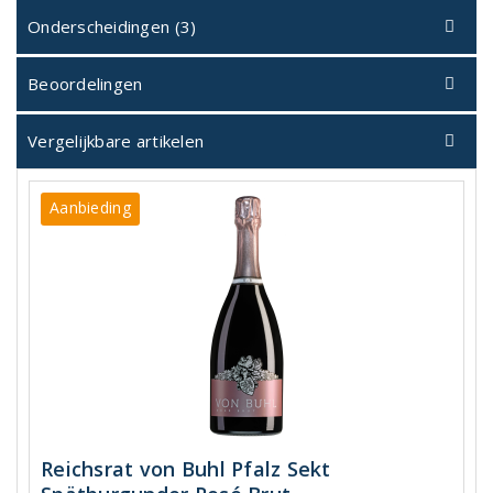
Onderscheidingen (3)
Beoordelingen
Vergelijkbare artikelen
Aanbieding
Reichsrat von Buhl Pfalz Sekt