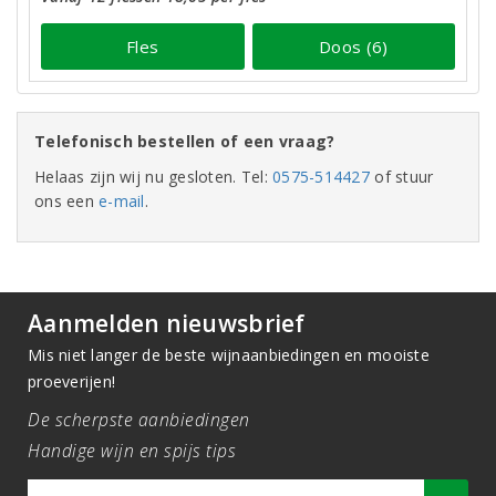
Fles
Doos (6)
Telefonisch bestellen of een vraag?
Helaas zijn wij nu gesloten. Tel:
0575-514427
of stuur
ons een
e-mail
.
Aanmelden nieuwsbrief
Mis niet langer de beste wijnaanbiedingen en mooiste
proeverijen!
De scherpste aanbiedingen
Handige wijn en spijs tips