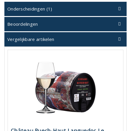
Onderscheidingen (1)
Beoordelingen
Vergelijkbare artikelen
Château Puech-Haut Languedoc Le