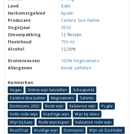
Land
Italië
Herkomstgebied
Apulië
Producent
Cantine Due Palme
Oogstjaar
2023
Omverpakking
12 flessen
Flesinhoud
750 ml
Alcohol
12,50%
Druivenrassen
100% Negroamaro
Allergenen
Bevat sulfieten
Kenmerken
Vegan
Online wijn bestellen
Schaapveld
Cantine due palme
Negroamaro
Salento
Domiziano 2022
Rode wijn
Italiaanse wijn
Puglia
Volle rode wijn
Krachtige wijn
Wijn bij vlees
Wijn bij kaas
Rode wijn kopen
Italiaanse rode wijn
Rood fruit
Kruidige wijn
Domiziano
Wijn uit Zuid-Italië