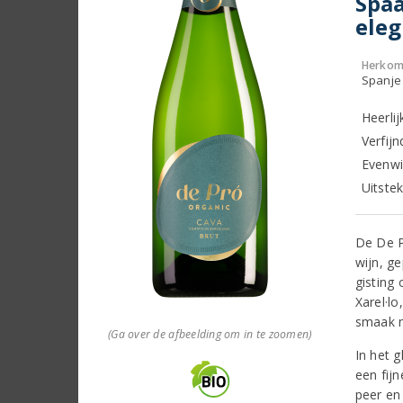
Spaa
eleg
Herkom
Spanje
Heerli
Verfij
Evenwi
Uitstek
De De P
wijn, g
gisting
Xarel·l
smaak m
(Ga over de afbeelding om in te zoomen)
In het g
een fij
peer en