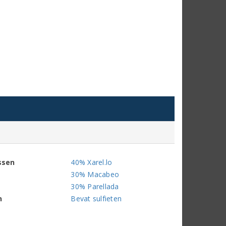
ssen
40% Xarel.lo
30% Macabeo
30% Parellada
n
Bevat sulfieten