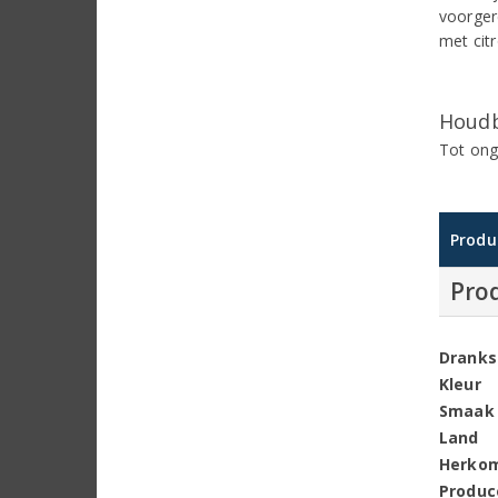
voorger
met citr
Houdb
Tot ong
Produ
Pro
Dranks
Kleur
Smaak
Land
Herko
Produc