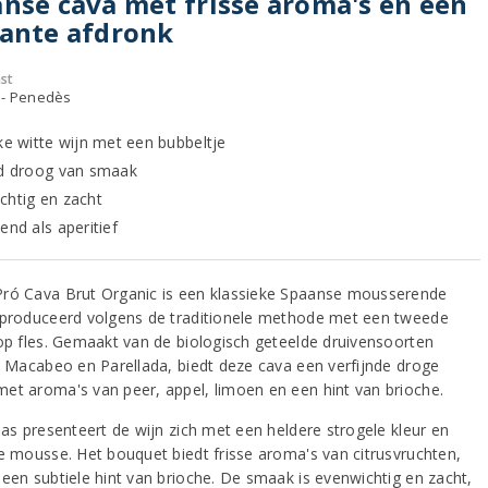
nse cava met frisse aroma's en een
ante afdronk
st
 - Penedès
jke witte wijn met een bubbeltje
nd droog van smaak
chtig en zacht
end als aperitief
ró Cava Brut Organic is een klassieke Spaanse mousserende
eproduceerd volgens de traditionele methode met een tweede
 op fles. Gemaakt van de biologisch geteelde druivensoorten
o, Macabeo en Parellada, biedt deze cava een verfijnde droge
et aroma's van peer, appel, limoen en een hint van brioche.
las presenteert de wijn zich met een heldere strogele kleur en
ne mousse. Het bouquet biedt frisse aroma's van citrusvruchten,
 een subtiele hint van brioche. De smaak is evenwichtig en zacht,