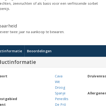
echten, zeevruchten of als basis voor een verfrissende sorbet
oenijs.
aarheid
eveer twee jaar na aankoop te bewaren.
ctinformatie
Beoordelingen
ductinformatie
oort
Cava
Druivenra
Wit
Droog
Spanje
Allergene
mstgebied
Penedès
ent
De Pró