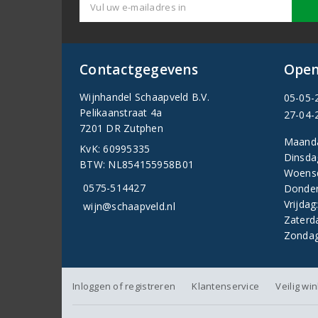
Contactgegevens
Open
Wijnhandel Schaapveld B.V.
05-05-
Pelikaanstraat 4a
27-04-
7201 DR Zutphen
Maand
KvK: 60995335
Dinsda
BTW: NL854155958B01
Woens
0575-514427
Donder
Vrijdag
wijn@schaapveld.nl
Zaterd
Zondag
Inloggen of registreren
Klantenservice
Veilig wi