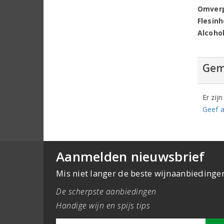
Omver
Flesin
Alcoho
Gem
Er zij
Geef a
Aanmelden nieuwsbrief
Mis niet langer de beste wijnaanbiedinge
De scherpste aanbiedingen
Handige wijn en spijs tips