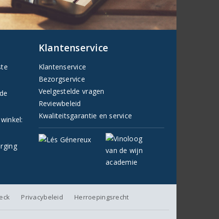
Klantenservice
ste
Klantenservice
Bezorgservice
Veelgestelde vragen
fde
Reviewbeleid
Kwaliteitsgarantie en service
 winkel:
orging
heck
Privacybeleid
Herroepingsrecht