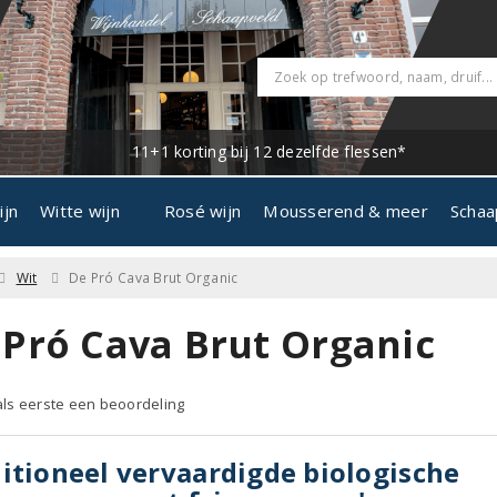
11+1 korting bij 12 dezelfde flessen*
ijn
Witte wijn
Rosé wijn
Mousserend & meer
Schaa
Wit
De Pró Cava Brut Organic
 Pró Cava Brut Organic
 als eerste een beoordeling
itioneel vervaardigde biologische