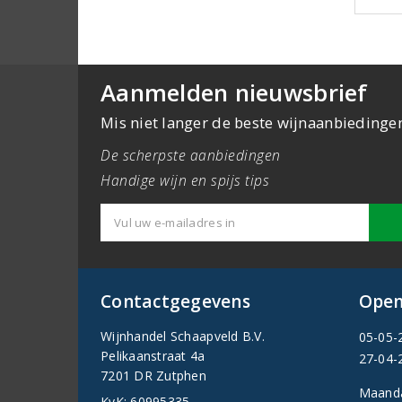
Aanmelden nieuwsbrief
Mis niet langer de beste wijnaanbiedinge
De scherpste aanbiedingen
Handige wijn en spijs tips
Contactgegevens
Open
Wijnhandel Schaapveld B.V.
05-05-
Pelikaanstraat 4a
27-04-
7201 DR Zutphen
Maand
KvK: 60995335