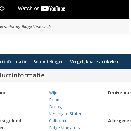
ermelding: Ridge Vineyards
ctinformatie
Beoordelingen
Vergelijkbare artikelen
ductinformatie
oort
Wijn
Druivenra
Rood
Droog
Verenigde Staten
mstgebied
Californië
Allergene
ent
Ridge Vineyards