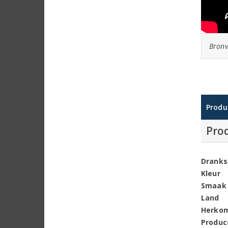
Bronv
Produ
Pro
Dranks
Kleur
Smaak
Land
Herko
Produc