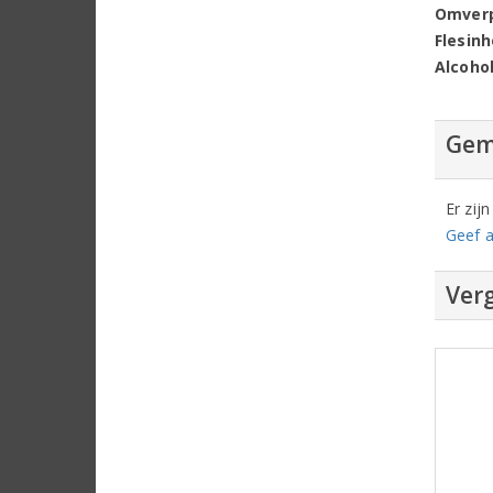
Omver
Flesin
Alcoho
Gem
Er zij
Geef a
Verg