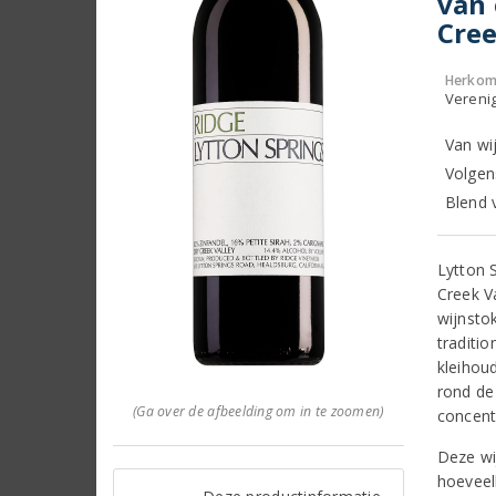
van 
Cree
Herkom
Verenig
Van wi
Volgens
Blend 
Lytton 
Creek V
wijnstok
traditio
kleihou
rond de 
(Ga over de afbeelding om in te zoomen)
concent
Deze wi
hoeveel