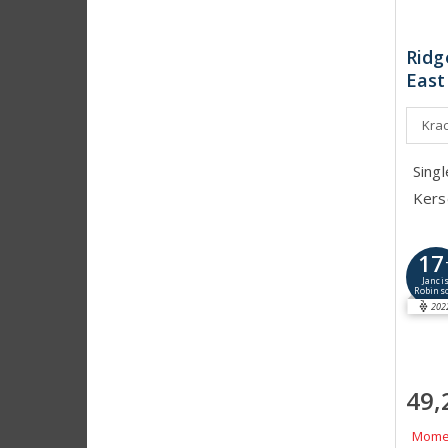
Ridg
East
Krac
Singl
Kerse
17
Janci
Robins
202
49,
Momen