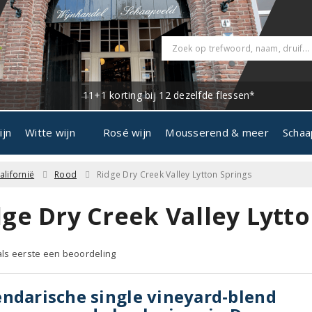
11+1 korting bij 12 dezelfde flessen*
ijn
Witte wijn
Rosé wijn
Mousserend & meer
Schaa
alifornië
Rood
Ridge Dry Creek Valley Lytton Springs
dge Dry Creek Valley Lytto
 als eerste een beoordeling
ndarische single vineyard-blend