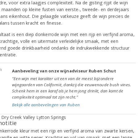
e, voor extra laagjes complexiteit. Na de gisting rijpt de wijn
n maanden op kleine fusten van eerste-, tweede- en derdejaars
ans eikenhout. Die gelaagde vatkeuze geeft de wijn precies de
alans tussen kracht en finesse.
ultaat is een diep donkerrode wijn met een rijp en verfijnd aroma,
krachtige, volle en uitermate verleidelijke smaak, met een
end goede drinkbaarheid ondanks de indrukwekkende structuur
entratie.
Aanbeveling van onze wijnadviseur Ruben Schut
"Een wijn met karakter uit een van de meest bijzondere
wijngaarden van Californië, dankzij die eeuwenoude bush vines.
Schenk hem in een karaf als je hem jong drinkt, dan komt de
complexiteit optimaal tot zijn recht."
Bekijk alle aanbevelingen van Ruben
notitie
nkerrode kleur met een rijp en verfijnd aroma van zwarte kersen,
 vanille en witte peper. Krachtig en vol van smaak, met een lange,