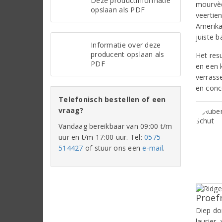
Deze productinformatie
mourvèdr
opslaan als PDF
veertie
Amerika
juiste b
Informatie over deze
producent opslaan als
Het res
PDF
en een 
verrass
en conc
Telefonisch bestellen of een
vraag?
Vandaag bereikbaar van 09:00 t/m
uur en t/m 17:00 uur. Tel:
0575-
514427
of stuur ons een
e-mail
.
Proef
Diep do
laurier,