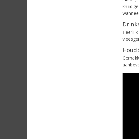
kruidig
wanneer
Drinke
Heerlij
vleesger
Houdb
Gemakke
aanbevo