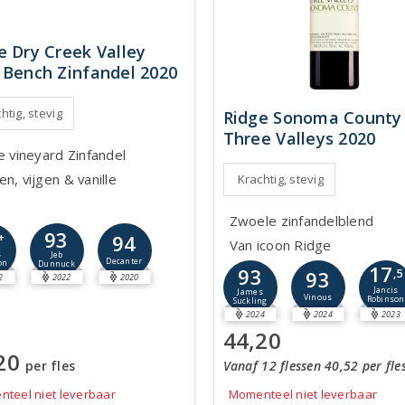
e Dry Creek Valley
 Bench Zinfandel 2020
htig, stevig
Ridge Sonoma County
Three Valleys 2020
e vineyard Zinfandel
n, vijgen & vanille
Krachtig, stevig
Zwoele zinfandelblend
93
+
94
Van icoon Ridge
s
Jeb
Decanter
on
Dunnuck
17
93
93
,5
2
2022
2020
Jancis
James
Vinous
Robinson
Suckling
2024
2024
2023
44,20
20
per fles
Vanaf 12 flessen 40,52 per fle
teel niet leverbaar
Momenteel niet leverbaar