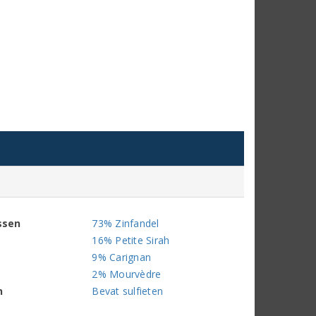
ssen
73% Zinfandel
16% Petite Sirah
9% Carignan
2% Mourvèdre
n
Bevat sulfieten