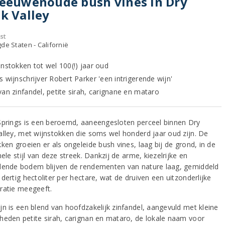
eeuwenoude bush vines in Dry
k Valley
st
de Staten - Californië
jnstokken tot wel 100(!) jaar oud
 wijnschrijver Robert Parker 'een intrigerende wijn'
van zinfandel, petite sirah, carignane en mataro
Springs is een beroemd, aaneengesloten perceel binnen Dry
alley, met wijnstokken die soms wel honderd jaar oud zijn. De
ken groeien er als ongeleide bush vines, laag bij de grond, in de
nele stijl van deze streek. Dankzij de arme, kiezelrijke en
dende bodem blijven de rendementen van nature laag, gemiddeld
dertig hectoliter per hectare, wat de druiven een uitzonderlijke
ratie meegeeft.
jn is een blend van hoofdzakelijk zinfandel, aangevuld met kleine
heden petite sirah, carignan en mataro, de lokale naam voor