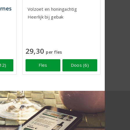
rnes
Volzoet en honingachtig
Heerlijk bij gebak
29,30
per fles
12)
Fles
Doos (6)