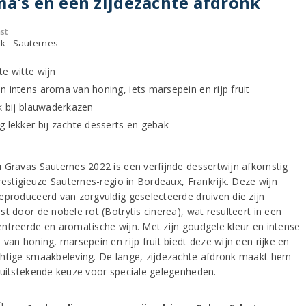
a's en een zijdezachte afdronk
st
jk - Sauternes
te witte wijn
n intens aroma van honing, iets marsepein en rijp fruit
jk bij blauwaderkazen
g lekker bij zachte desserts en gebak
 Gravas Sauternes 2022 is een verfijnde dessertwijn afkomstig
restigieuze Sauternes-regio in Bordeaux, Frankrijk. Deze wijn
eproduceerd van zorgvuldig geselecteerde druiven die zijn
t door de nobele rot (Botrytis cinerea), wat resulteert in een
ntreerde en aromatische wijn. Met zijn goudgele kleur en intense
van honing, marsepein en rijp fruit biedt deze wijn een rijke en
htige smaakbeleving. De lange, zijdezachte afdronk maakt hem
 uitstekende keuze voor speciale gelegenheden.