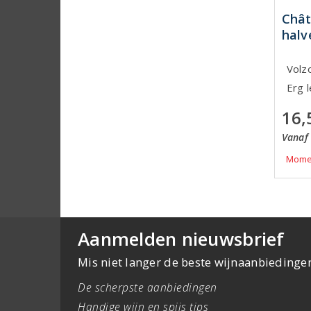
Chât
halv
Volz
Erg l
16,
Vanaf 
Momen
Aanmelden nieuwsbrief
Mis niet langer de beste wijnaanbiedinge
De scherpste aanbiedingen
Handige wijn en spijs tips