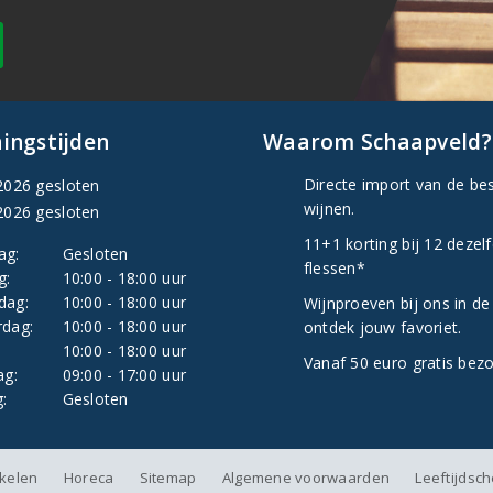
ingstijden
Waarom Schaapveld?
Directe import van de be
2026 gesloten
wijnen.
2026 gesloten
11+1 korting bij 12 dezel
ag:
Gesloten
flessen*
g:
10:00 - 18:00 uur
dag:
10:00 - 18:00 uur
Wijnproeven bij ons in de
dag:
10:00 - 18:00 uur
ontdek jouw favoriet.
:
10:00 - 18:00 uur
Vanaf 50 euro gratis bez
ag:
09:00 - 17:00 uur
:
Gesloten
nkelen
Horeca
Sitemap
Algemene voorwaarden
Leeftijdsc