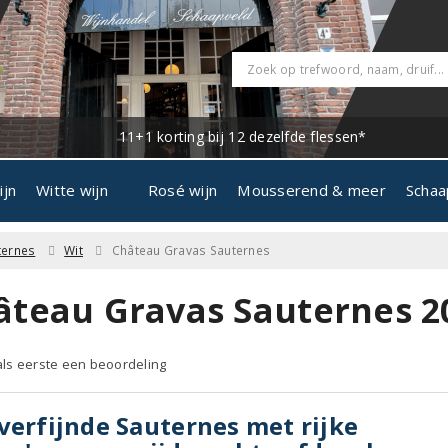
11+1 korting bij 12 dezelfde flessen*
ijn
Witte wijn
Rosé wijn
Mousserend & meer
Schaa
ternes
Wit
Château Gravas Sauternes
âteau Gravas Sauternes 2
 als eerste een beoordeling
verfijnde Sauternes met rijke