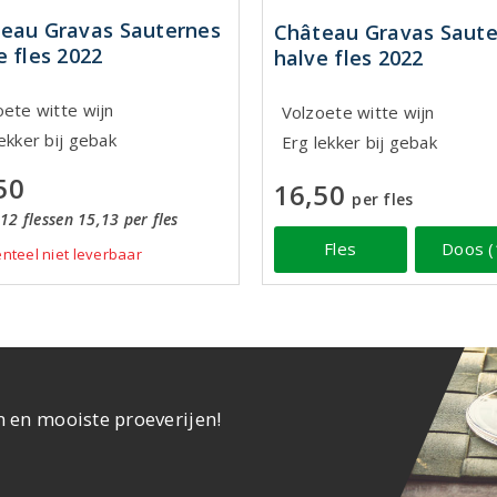
eau Gravas Sauternes
Château Gravas Saute
e fles 2022
halve fles 2022
oete witte wijn
Volzoete witte wijn
ekker bij gebak
Erg lekker bij gebak
50
16,50
per fles
12 flessen 15,13 per fles
Fles
Doos (
teel niet leverbaar
n en mooiste proeverijen!