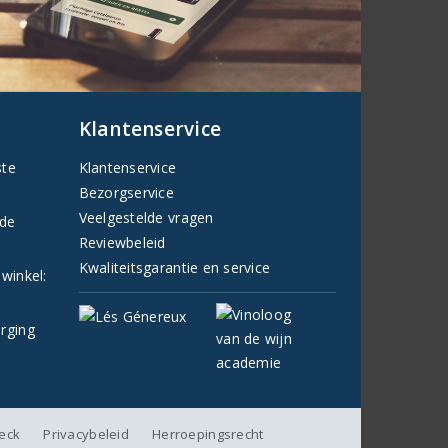
Klantenservice
ste
Klantenservice
Bezorgservice
Veelgestelde vragen
fde
Reviewbeleid
Kwaliteitsgarantie en service
 winkel:
orging
heck
Privacybeleid
Herroepingsrecht