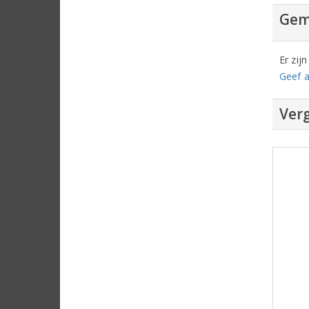
Gem
Er zij
Geef a
Verg