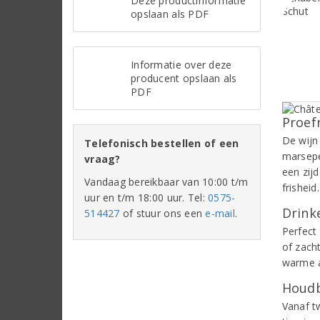
Deze productinformatie
opslaan als PDF
Informatie over deze
producent opslaan als
PDF
Proef
De wijn
Telefonisch bestellen of een
marsepei
vraag?
een zij
Vandaag bereikbaar van 10:00 t/m
frisheid.
uur en t/m 18:00 uur. Tel:
0575-
Drinke
514427
of stuur ons een
e-mail
.
Perfect
of zach
warme a
Houdb
Vanaf t