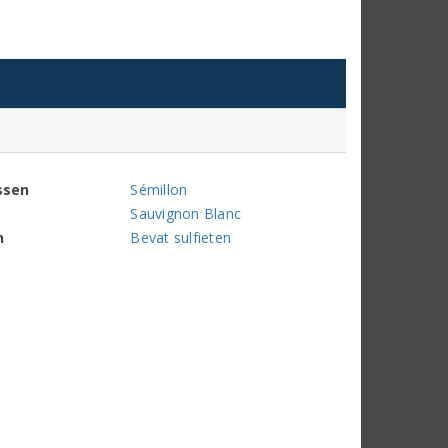
ssen
Sémillon
Sauvignon Blanc
n
Bevat sulfieten