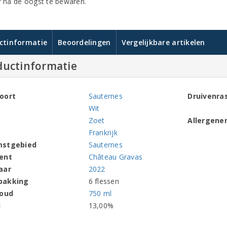
ar na de oogst te bewaren.
ctinformatie
Beoordelingen
Vergelijkbare artikelen
ductinformatie
oort
Sauternes
Druivenra
Wit
Zoet
Allergene
Frankrijk
mstgebied
Sauternes
ent
Château Gravas
aar
2022
pakking
6 flessen
houd
750 ml
l
13,00%