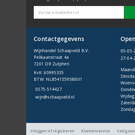
Contactgegevens
Open
Wijnhandel Schaapveld B.V.
05-05-
Pelikaanstraat 4a
27-04-
7201 DR Zutphen
Maand
KvK: 60995335
Dinsda
BTW: NL854155958B01
Woens
0575-514427
Donder
Vrijdag
wijn@schaapveld.nl
Zaterd
Zondag
Inloggen of registreren
Klantenservice
Veilig wi