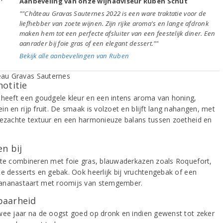
Aanbeveling van onze wijnadviseur Ruben Schut
""Château Gravas Sauternes 2022 is een ware traktatie voor de
liefhebber van zoete wijnen. Zijn rijke aroma's en lange afdronk
maken hem tot een perfecte afsluiter van een feestelijk diner. Een
aanrader bij foie gras of een elegant dessert.""
Bekijk alle aanbevelingen van Ruben
notitie
 heeft een goudgele kleur en een intens aroma van honing,
n en rijp fruit. De smaak is volzoet en blijft lang nahangen, met
dezachte textuur en een harmonieuze balans tussen zoetheid en
n bij
 te combineren met foie gras, blauwaderkazen zoals Roquefort,
te desserts en gebak. Ook heerlijk bij vruchtengebak of een
nanastaart met roomijs van stemgember.
aarheid
wee jaar na de oogst goed op dronk en indien gewenst tot zeker