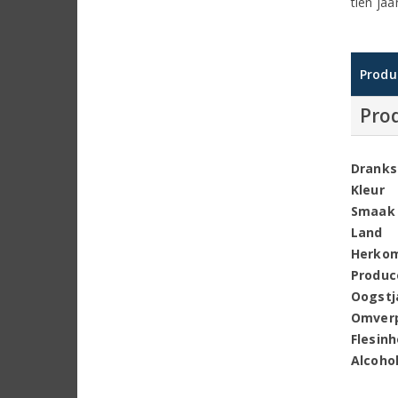
tien ja
Produ
Pro
Dranks
Kleur
Smaak
Land
Herko
Produc
Oogstj
Omver
Flesin
Alcoho