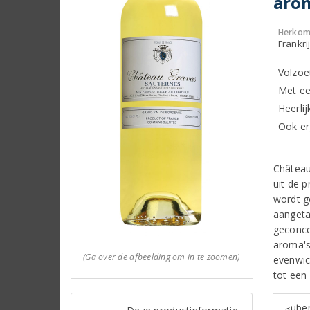
arom
Herkom
Frankri
Volzoe
Met ee
Heerli
Ook er
Château
uit de p
wordt g
aangetas
geconce
aroma's 
(Ga over de afbeelding om in te zoomen)
evenwic
tot een