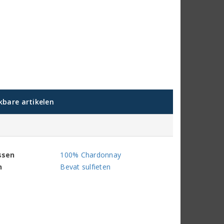
jkbare artikelen
ssen
100% Chardonnay
n
Bevat sulfieten