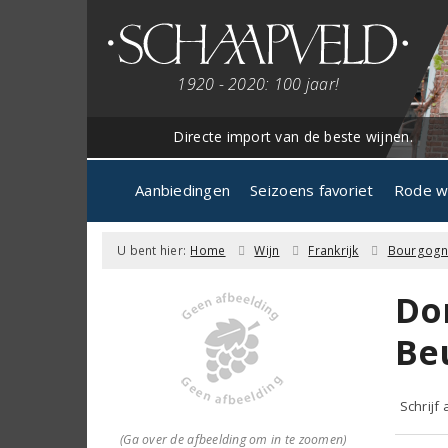
1920 - 2020: 100 jaar!
Directe import van de beste wijnen.
Aanbiedingen
Seizoens favoriet
Rode w
U bent hier:
Home
Wijn
Frankrijk
Bourgog
Do
Be
Schrijf
(Ga over de afbeelding om in te zoomen)