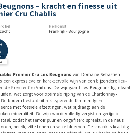
Beugnons – kracht en finesse uit
ier Cru Chablis
rofiel
Herkomst
 zacht
Frankrijk - Bourgogne
+
s
on
4
hablis Premier Cru Les Beugnons
van Domaine Sébastien
s een expressieve en karaktervolle wijn van een bijzondere lieu-
nen de Premier Cru Vaillons. De wijngaard Les Beugnons ligt ideaal
zuiden, wat zorgt voor optimale rijping van de Chardonnay-
. De bodem bestaat uit het typerende Kimmeridgien-
teente met fossiele afzettingen, wat bijdraagt aan de
oken mineraliteit. De wijn wordt volledig vergist en gerijpt in
jstaal, zodat het terroir puur en ongefilterd spreekt. In de neus
limoen, perzik, zilte tonen en witte bloemen. De smaak is krachtig