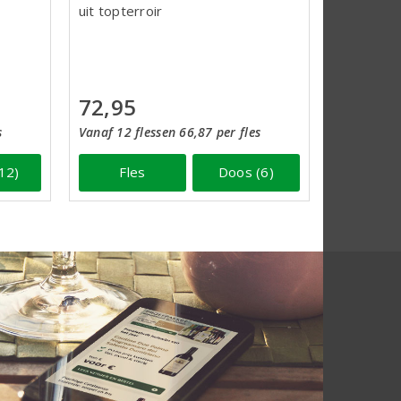
uit topterroir
72,95
Vanaf 12 flessen 66,87 per fles
s
Fles
Doos (6)
12)