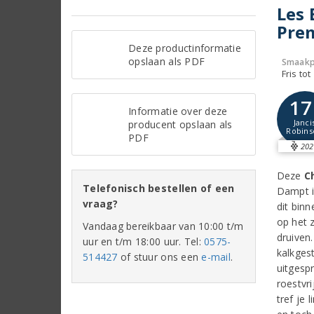
Les 
Prem
Deze productinformatie
opslaan als PDF
Smaakp
Fris tot
17
Informatie over deze
Janci
producent opslaan als
Robins
PDF
202
Deze
C
Telefonisch bestellen of een
Dampt i
vraag?
dit bin
op het 
Vandaag bereikbaar van 10:00 t/m
druiven
uur en t/m 18:00 uur. Tel:
0575-
kalkges
514427
of stuur ons een
e-mail
.
uitgespr
roestvri
tref je 