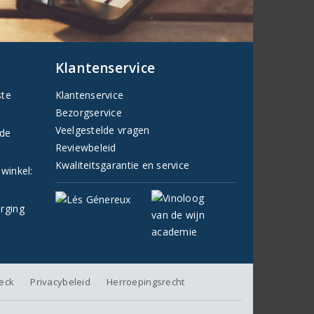
Klantenservice
ste
Klantenservice
Bezorgservice
Veelgestelde vragen
fde
Reviewbeleid
Kwaliteitsgarantie en service
 winkel:
orging
heck
Privacybeleid
Herroepingsrecht