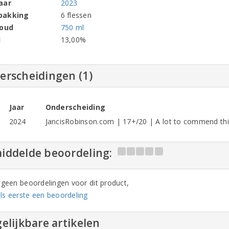
aar
2023
pakking
6 flessen
houd
750 ml
l
13,00%
erscheidingen (1)
Jaar
Onderscheiding
2024
JancisRobinson.com | 17+/20 | A lot to commend th
iddelde beoordeling:
n geen beoordelingen voor dit product,
ls eerste een beoordeling
elijkbare artikelen