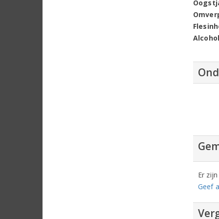
Oogstj
Omver
Flesin
Alcoho
Ond
Gem
Er zij
Geef a
Verg