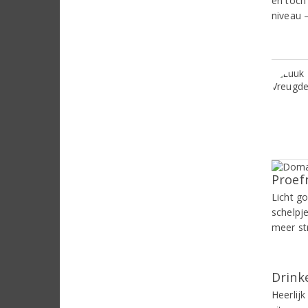
en toch
niveau –
Proef
Licht g
schelpje
meer str
Drinke
Heerlijk