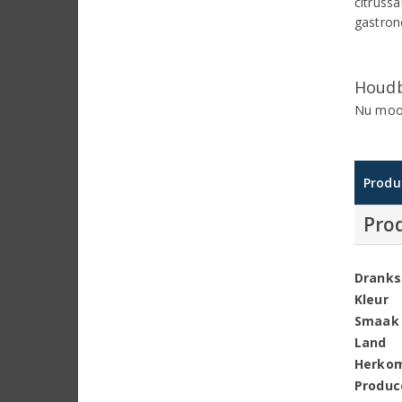
citruss
gastron
Houdb
Nu mooi
Produ
Pro
Dranks
Kleur
Smaak
Land
Herko
Produc