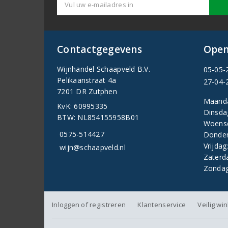
Contactgegevens
Open
Wijnhandel Schaapveld B.V.
05-05-
Pelikaanstraat 4a
27-04-
7201 DR Zutphen
Maand
KvK: 60995335
Dinsda
BTW: NL854155958B01
Woens
0575-514427
Donder
Vrijdag
wijn@schaapveld.nl
Zaterd
Zondag
Inloggen of registreren
Klantenservice
Veilig wi