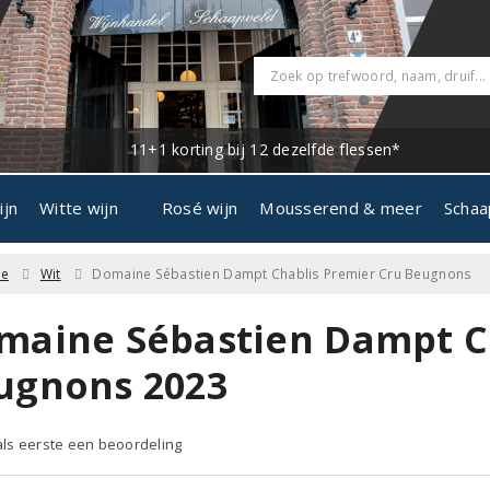
11+1 korting bij 12 dezelfde flessen*
ijn
Witte wijn
Rosé wijn
Mousserend & meer
Schaa
ne
Wit
Domaine Sébastien Dampt Chablis Premier Cru Beugnons
maine Sébastien Dampt C
ugnons 2023
 als eerste een beoordeling