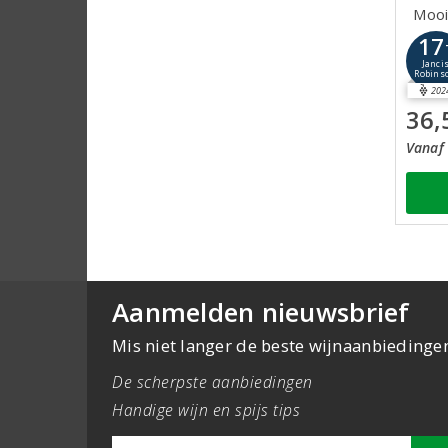
Mooi
17
Janci
Robins
202
36,
Vanaf 
Aanmelden nieuwsbrief
Mis niet langer de beste wijnaanbiedinge
De scherpste aanbiedingen
Handige wijn en spijs tips