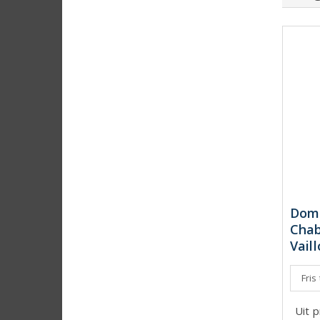
Doma
Chab
Vail
Fris
Uit p