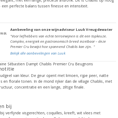
 elegant, met een lange, precieze afdronk. Dit is Chablis op hoog
 een perfecte balans tussen finesse en intensiteit.
Aanbeveling van onze wijnadviseur Luuk Vreugdewater
"Voor liefhebbers van echte terroirwijnen is dit een topkeuze.
Complex, energiek en gastronomisch breed inzetbaar – deze
Premier Cru bewijst hoe spannend Chablis kan zijn. "
Bekijk alle aanbevelingen van Luuk
notitie
oudgeel van kleur. De geur opent met limoen, rijpe peer, natte
s en florale tonen. In de mond rijker dan de village Chablis, met
uctuur, concentratie en een lange, ziltige finale.
n bij
 bij verfijnde visgerechten, coquilles, kreeft, wit vlees met