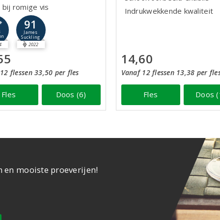
 bij romige vis
Indrukwekkende kwaliteit
91
+
s
James
on
Suckling
4
2022
55
14,60
12 flessen 33,50 per fles
Vanaf 12 flessen 13,38 per fle
Fles
Doos (6)
Fles
Doos (
n en mooiste proeverijen!