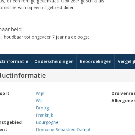
aus, of een romige geitenkaas. Ook zeer geschikt als
omische wijn bij een uitgebreid diner.
aarheid
; houdbaar tot ongeveer 7 jaar na de oogst.
ctinformatie
Onderscheidingen
Beoordelingen
Vergeli
ductinformatie
oort
Wijn
Druivenra
Wit
Allergene
Droog
Frankrijk
mstgebied
Bourgogne
ent
Domaine Sébastien Dampt