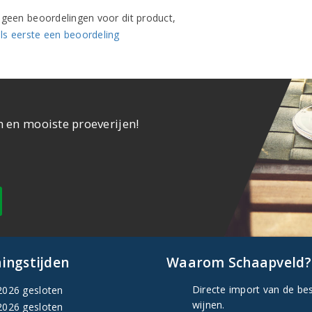
n geen beoordelingen voor dit product,
ls eerste een beoordeling
n en mooiste proeverijen!
ingstijden
Waarom Schaapveld?
Directe import van de be
2026 gesloten
wijnen.
2026 gesloten