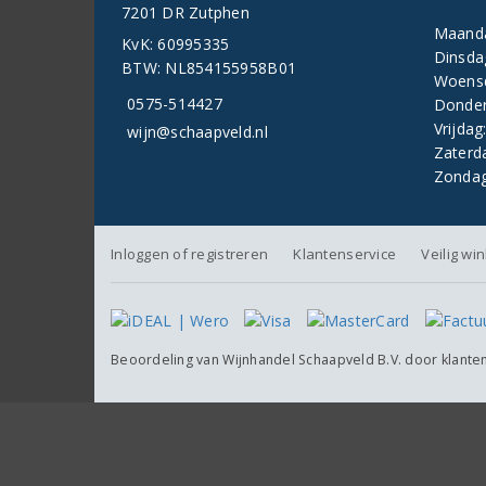
7201 DR Zutphen
Maand
KvK: 60995335
Dinsda
BTW: NL854155958B01
Woens
0575-514427
Donder
Vrijdag
wijn@schaapveld.nl
Zaterd
Zondag
Inloggen of registreren
Klantenservice
Veilig wi
Beoordeling van
Wijnhandel Schaapveld B.V.
door klante