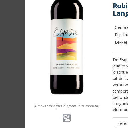
Robi
Lang
Gemaak
Rijp fr
Lekker
De Esqu
zuiden 
kracht e
uit de 
verantw
tempera
behoude
toegank
(Ga over de afbeelding om in te zoomen)
alternat