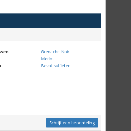
ssen
Grenache Noir
Merlot
n
Bevat sulfieten
Schrijf een beoordeling