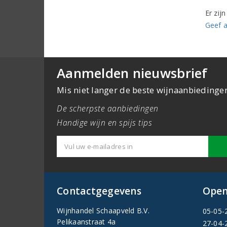
Er zij
Geef a
Aanmelden nieuwsbrief
Mis niet langer de beste wijnaanbiedinge
De scherpste aanbiedingen
Handige wijn en spijs tips
Contactgegevens
Open
Wijnhandel Schaapveld B.V.
05-05-
Pelikaanstraat 4a
27-04-