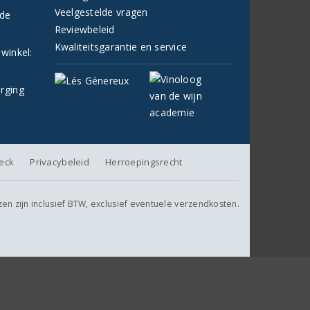
Veelgestelde vragen
fde
Reviewbeleid
Kwaliteitsgarantie en service
 winkel:
orging
heck
Privacybeleid
Herroepingsrecht
jzen zijn inclusief BTW, exclusief eventuele verzendkosten.