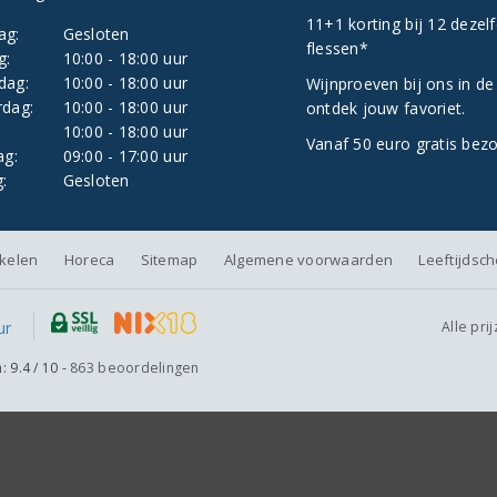
11+1 korting bij 12 dezel
ag:
Gesloten
flessen*
g:
10:00 - 18:00 uur
dag:
10:00 - 18:00 uur
Wijnproeven bij ons in de
dag:
10:00 - 18:00 uur
ontdek jouw favoriet.
:
10:00 - 18:00 uur
Vanaf 50 euro gratis bez
ag:
09:00 - 17:00 uur
:
Gesloten
nkelen
Horeca
Sitemap
Algemene voorwaarden
Leeftijdsc
Alle pri
n:
9.4
/
10
-
863
beoordelingen