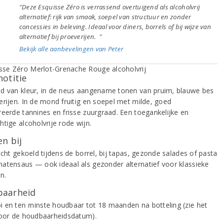
"Deze Esquisse Zéro is verrassend overtuigend als alcoholvrij
alternatief: rijk van smaak, soepel van structuur en zonder
concessies in beleving. Ideaal voor diners, borrels of bij wijze van
alternatief bij proeverijen. "
Bekijk alle aanbevelingen van Peter
notitie
d van kleur, in de neus aangename tonen van pruim, blauwe bes
erijen. In de mond fruitig en soepel met milde, goed
reerde tannines en frisse zuurgraad. Een toegankelijke en
tige alcoholvrije rode wijn.
n bij
icht gekoeld tijdens de borrel, bij tapas, gezonde salades of pasta
atensaus — ook ideaal als gezonder alternatief voor klassieke
n.
aarheid
 en ten minste houdbaar tot 18 maanden na botteling (zie het
voor de houdbaarheidsdatum).