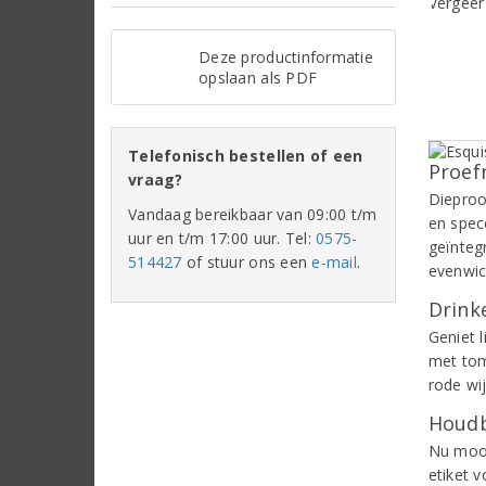
Deze productinformatie
opslaan als PDF
Telefonisch bestellen of een
Proef
vraag?
Dieproo
Vandaag bereikbaar van 09:00 t/m
en spec
uur en t/m 17:00 uur. Tel:
0575-
geïnteg
514427
of stuur ons een
e-mail
.
evenwich
Drinke
Geniet l
met tom
rode wij
Houdb
Nu mooi
etiket 