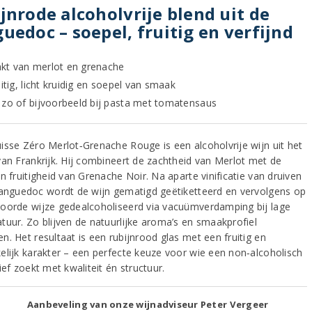
jnrode alcoholvrije blend uit de
uedoc – soepel, fruitig en verfijnd
t van merlot en grenache
uitig, licht kruidig en soepel van smaak
 zo of bijvoorbeeld bij pasta met tomatensaus
isse Zéro Merlot‑Grenache Rouge is een alcoholvrije wijn uit het
van Frankrijk. Hij combineert de zachtheid van Merlot met de
n fruitigheid van Grenache Noir. Na aparte vinificatie van druiven
Languedoc wordt de wijn gematigd geëtiketteerd en vervolgens op
oorde wijze gedealcoholiseerd via vacuümverdamping bij lage
tuur. Zo blijven de natuurlijke aroma’s en smaakprofiel
n. Het resultaat is een rubijnrood glas met een fruitig en
elijk karakter – een perfecte keuze voor wie een non‑alcoholisch
ief zoekt met kwaliteit én structuur.
Aanbeveling van onze wijnadviseur Peter Vergeer