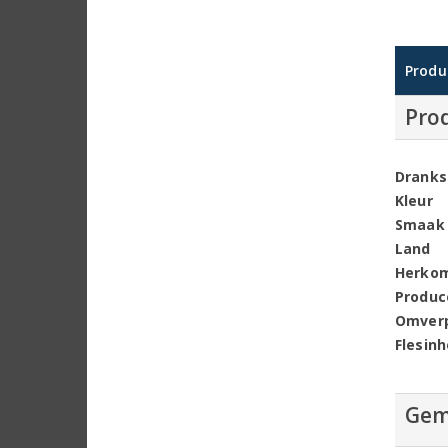
Produ
Pro
Dranks
Kleur
Smaak
Land
Herko
Produc
Omver
Flesin
Gem