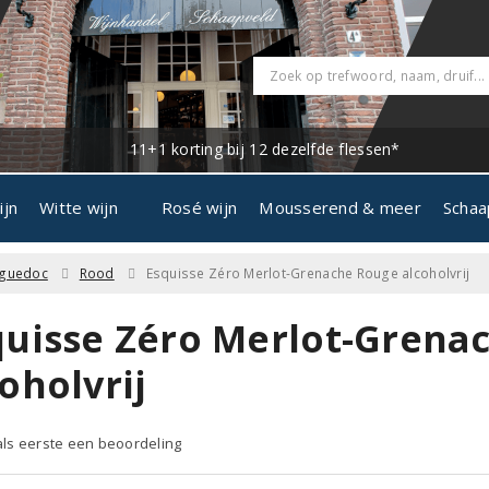
11+1 korting bij 12 dezelfde flessen*
ijn
Witte wijn
Rosé wijn
Mousserend & meer
Schaa
guedoc
Rood
Esquisse Zéro Merlot-Grenache Rouge alcoholvrij
quisse Zéro Merlot-Grena
oholvrij
 als eerste een beoordeling