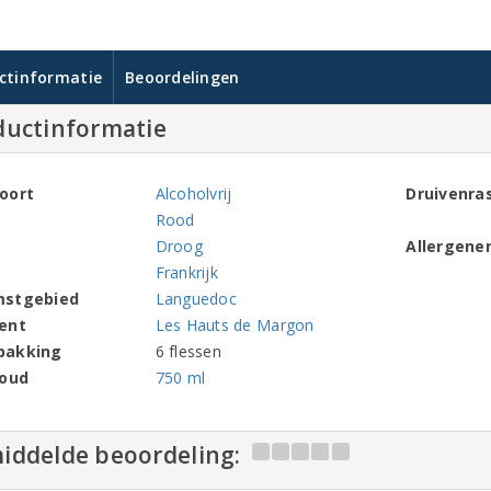
ctinformatie
Beoordelingen
ductinformatie
oort
Alcoholvrij
Druivenra
Rood
Droog
Allergene
Frankrijk
mstgebied
Languedoc
ent
Les Hauts de Margon
pakking
6 flessen
houd
750 ml
iddelde beoordeling: