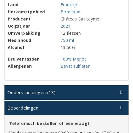
Land
Frankrijk
Herkomstgebied
Bordeaux
Producent
Château Saintayme
Oogstjaar
2021
Omverpakking
12 flessen
Flesinhoud
750 ml
Alcohol
13,50%
Druivenrassen
100% Merlot
Allergenen
Bevat sulfieten
Onderscheidingen (13)
Beoordelingen
Telefonisch bestellen of een vraag?
Vandaag bereikbaar van 09:00 t/m uur en t/m 17:00 uur.