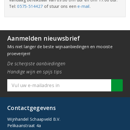
Tel:
0575-514427
of stuur ons een
e-mail
.
Aanmelden nieuwsbrief
Mis niet langer de beste wijnaanbiedingen en mooiste
proeverijen!
De scherpste aanbiedingen
Handige wijn en spijs tips
Contactgegevens
Wijnhandel Schaapveld B.V.
Pelikaanstraat 4a