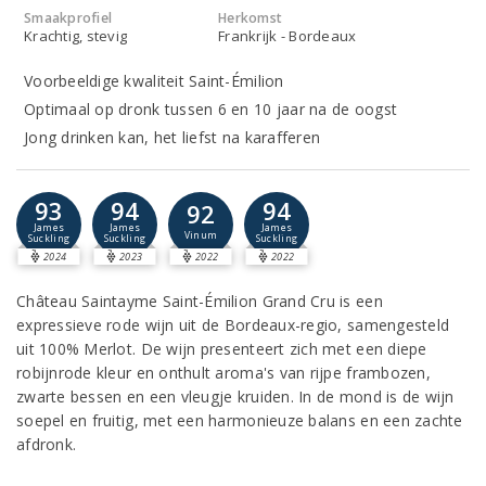
Smaakprofiel
Herkomst
Krachtig, stevig
Frankrijk - Bordeaux
Voorbeeldige kwaliteit Saint-Émilion
Optimaal op dronk tussen 6 en 10 jaar na de oogst
Jong drinken kan, het liefst na karafferen
93
94
94
92
James
James
James
Vinum
Suckling
Suckling
Suckling
2024
2023
2022
2022
Château Saintayme Saint-Émilion Grand Cru is een
expressieve rode wijn uit de Bordeaux-regio, samengesteld
uit 100% Merlot. De wijn presenteert zich met een diepe
robijnrode kleur en onthult aroma's van rijpe frambozen,
zwarte bessen en een vleugje kruiden. In de mond is de wijn
soepel en fruitig, met een harmonieuze balans en een zachte
afdronk.