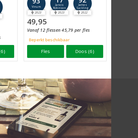
93
Jancis
James
Vinum
Robinson
Suckling
2023
2023
2022
49,95
Vanaf 12 flessen 45,79 per fles
s
Beperkt beschikbaar
(6)
Fles
Doos (6)