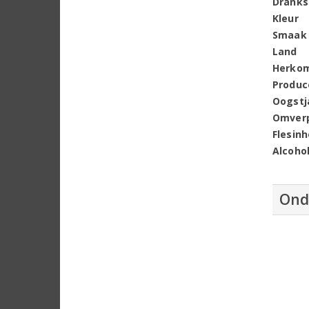
Dranks
Kleur
Smaak
Land
Herko
Produc
Oogstj
Omver
Flesin
Alcoho
Ond