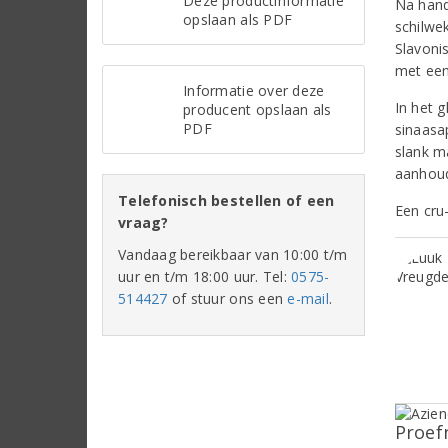
Deze productinformatie
Na hand
opslaan als PDF
schilwe
Slavoni
met een
Informatie over deze
In het g
producent opslaan als
PDF
sinaasap
slank m
aanhoud
Telefonisch bestellen of een
Een cru
vraag?
Vandaag bereikbaar van 10:00 t/m
uur en t/m 18:00 uur. Tel:
0575-
514427
of stuur ons een
e-mail
.
Proef