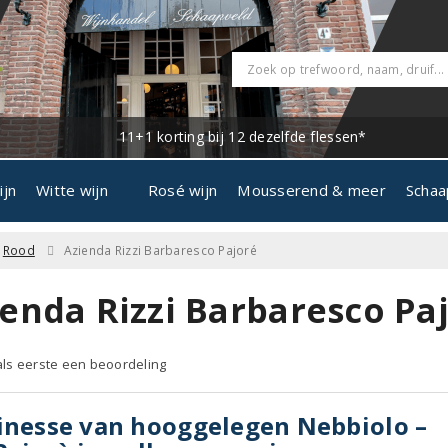
11+1 korting bij 12 dezelfde flessen*
ijn
Witte wijn
Rosé wijn
Mousserend & meer
Schaa
Rood
Azienda Rizzi Barbaresco Pajoré
ienda Rizzi Barbaresco Pa
 als eerste een beoordeling
inesse van hooggelegen Nebbiolo –