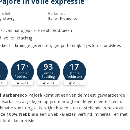
Pajorè in volle expressie
rofiel
Herkomst
g, stevig
Italië - Piemonte
t van handgeplukte nebbiolodruiven
d, vol en krachtig
kker bij kruidige gerechten, gerijpt heerlijk bij wild of rundvlees
93
17
17
5
+
James
Jancis
Jancis
m
Suckling
Robinson
Robinson
3
2023
2023
2022
zi Barbaresco Pajorè
komt uit een van de meest gewaardeerde
n Barbaresco, gelegen op grote hoogte in de gemeente Treiso.
inatie van hoogte, kalkrijke bodems en uitstekende zonexpositie
eze
100% Nebbiolo
een uniek karakter: verfijnd, mineraal, en met
looflijke precisie.