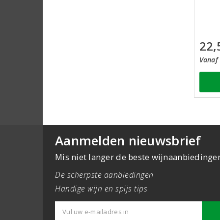
22,
Vanaf 
Aanmelden nieuwsbrief
Mis niet langer de beste wijnaanbiedinge
De scherpste aanbiedingen
Handige wijn en spijs tips