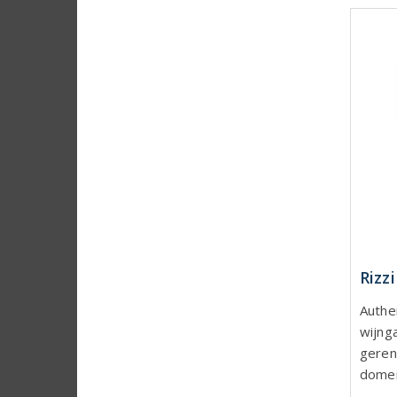
Rizz
Authe
wijng
gere
domei