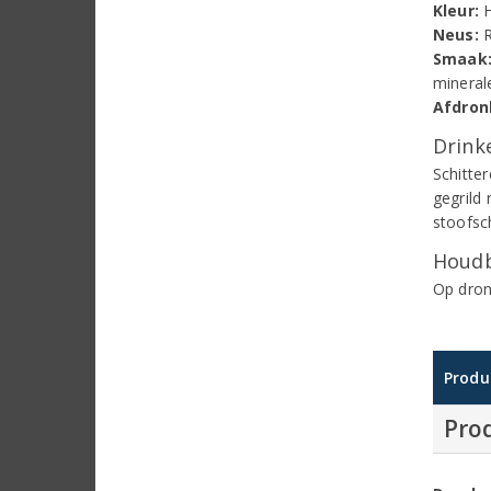
Kleur:
H
Neus:
R
Smaak
mineral
Afdron
Drinke
Schitter
gegrild 
stoofsc
Houdb
Op dronk
Produ
Pro