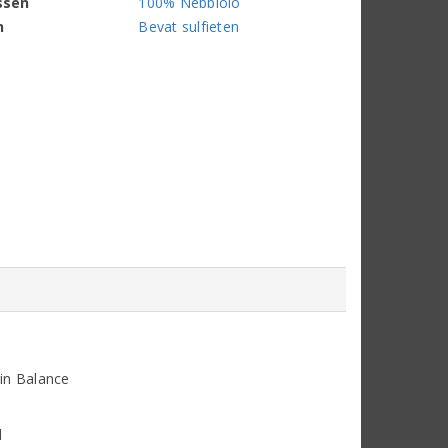
ssen
100% Nebbiolo
n
Bevat sulfieten
in Balance
d