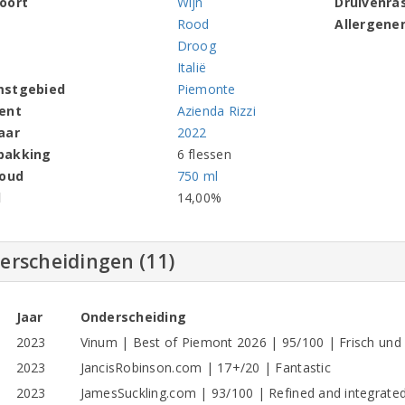
oort
Wijn
Druivenra
Rood
Allergene
Droog
Italië
mstgebied
Piemonte
ent
Azienda Rizzi
aar
2022
pakking
6 flessen
houd
750 ml
l
14,00%
erscheidingen (11)
Jaar
Onderscheiding
2023
Vinum | Best of Piemont 2026 | 95/100 | Frisch und 
2023
JancisRobinson.com | 17+/20 | Fantastic
2023
JamesSuckling.com | 93/100 | Refined and integrate