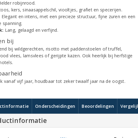
elder robijnrood.
oos, kers, sinaasappelschil, viooltjes, grafiet en specerijen.
:
Elegant en intens, met een precieze structuur, fijne zuren en een
e spanning.
k:
Lang, gelaagd en verfijnd.
n bij
end bij wildgerechten, risotto met paddenstoelen of truffel,
rood vlees, lamsvlees of gerijpte kazen. Ook heerlijk bij herfstige
hotels.
aarheid
 vanaf vijf jaar, houdbaar tot zeker twaalf jaar na de oogst.
ctinformatie
Onderscheidingen
Beoordelingen
Vergeli
ductinformatie