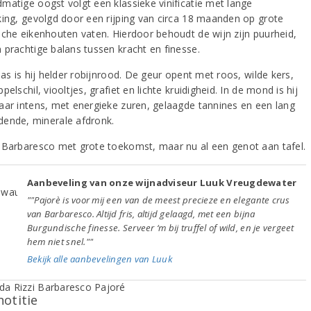
matige oogst volgt een klassieke vinificatie met lange
king, gevolgd door een rijping van circa 18 maanden op grote
sche eikenhouten vaten. Hierdoor behoudt de wijn zijn puurheid,
 prachtige balans tussen kracht en finesse.
las is hij helder robijnrood. De geur opent met roos, wilde kers,
pelschil, viooltjes, grafiet en lichte kruidigheid. In de mond is hij
aar intens, met energieke zuren, gelaagde tannines en een lang
ende, minerale afdronk.
-Barbaresco met grote toekomst, maar nu al een genot aan tafel.
Aanbeveling van onze wijnadviseur Luuk Vreugdewater
""Pajorè is voor mij een van de meest precieze en elegante crus
van Barbaresco. Altijd fris, altijd gelaagd, met een bijna
Burgundische finesse. Serveer ‘m bij truffel of wild, en je vergeet
hem niet snel.""
Bekijk alle aanbevelingen van Luuk
notitie