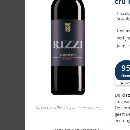
cru 
Smaakp
Krachti
Gemaak
Verfijn
Jong le
9
Vinu
202
De
Riz
crus va
De comb
(Ga over de afbeelding om in te zoomen)
geeft d
een onge