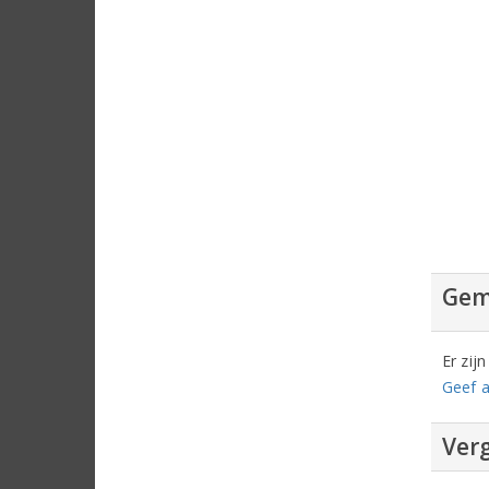
Gem
Er zij
Geef a
Verg