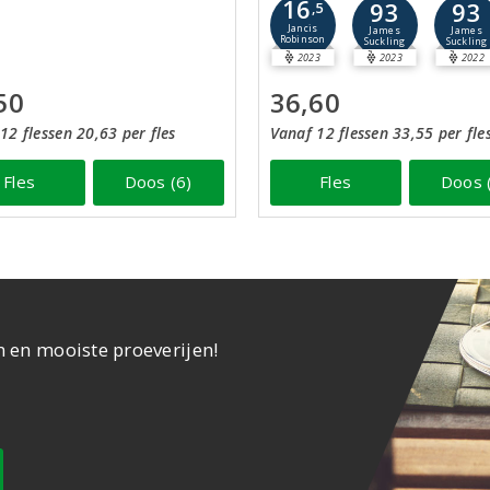
16
93
93
,5
Jancis
James
James
Robinson
Suckling
Suckling
2023
2023
2022
50
36,60
12 flessen 20,63 per fles
Vanaf 12 flessen 33,55 per fle
Fles
Doos (6)
Fles
Doos 
n en mooiste proeverijen!