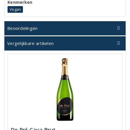
Kenmerken
Vegan
Beoordelingen
Vergelijkbare artikelen
De Pró Cava Brut