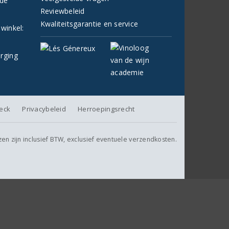
fde
Reviewbeleid
Kwaliteitsgarantie en service
 winkel:
orging
heck
Privacybeleid
Herroepingsrecht
jzen zijn inclusief BTW, exclusief eventuele verzendkosten.