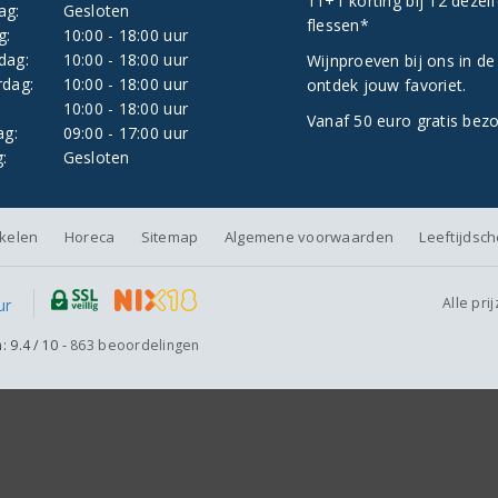
11+1 korting bij 12 dezel
ag:
Gesloten
flessen*
g:
10:00 - 18:00 uur
dag:
10:00 - 18:00 uur
Wijnproeven bij ons in de
dag:
10:00 - 18:00 uur
ontdek jouw favoriet.
:
10:00 - 18:00 uur
Vanaf 50 euro gratis bez
ag:
09:00 - 17:00 uur
:
Gesloten
nkelen
Horeca
Sitemap
Algemene voorwaarden
Leeftijdsc
Alle pri
n:
9.4
/
10
-
863
beoordelingen