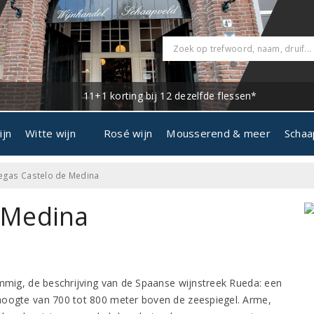
11+1 korting bij 12 dezelfde flessen*
ijn
Witte wijn
Rosé wijn
Mousserend & meer
Schaa
gas Castelo de Medina
 Medina
immig, de beschrijving van de Spaanse wijnstreek Rueda: een
hoogte van 700 tot 800 meter boven de zeespiegel. Arme,