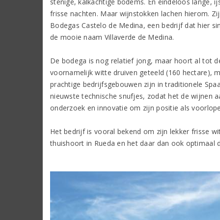
stenige, kalkachtige bodems. En eindeloos lange, 
frisse nachten. Maar wijnstokken lachen hierom. Zi
Bodegas Castelo de Medina, een bedrijf dat hier si
de mooie naam Villaverde de Medina.
De bodega is nog relatief jong, maar hoort al tot
voornamelijk witte druiven geteeld (160 hectare), 
prachtige bedrijfsgebouwen zijn in traditionele Sp
nieuwste technische snufjes, zodat het de wijnen aa
onderzoek en innovatie om zijn positie als voorlo
Het bedrijf is vooral bekend om zijn lekker frisse wi
thuishoort in Rueda en het daar dan ook optimaal