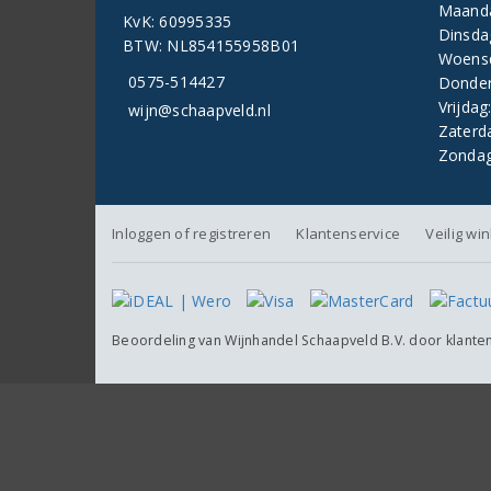
Maand
KvK: 60995335
Dinsda
BTW: NL854155958B01
Woens
0575-514427
Donder
Vrijdag
wijn@schaapveld.nl
Zaterd
Zondag
Inloggen of registreren
Klantenservice
Veilig wi
Beoordeling van
Wijnhandel Schaapveld B.V.
door klante