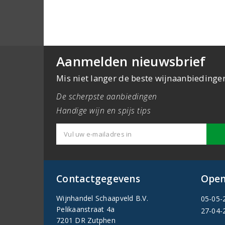
Aanmelden nieuwsbrief
Mis niet langer de beste wijnaanbiedinge
De scherpste aanbiedingen
Handige wijn en spijs tips
Contactgegevens
Open
Wijnhandel Schaapveld B.V.
05-05-
Pelikaanstraat 4a
27-04-
7201 DR Zutphen