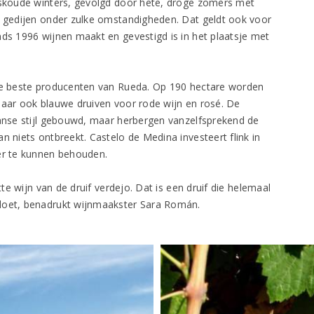
ijskoude winters, gevolgd door hete, droge zomers met
j gedijen onder zulke omstandigheden. Dat geldt ook voor
nds 1996 wijnen maakt en gevestigd is in het plaatsje met
 de beste producenten van Rueda. Op 190 hectare worden
maar ook blauwe druiven voor rode wijn en rosé. De
aanse stijl gebouwd, maar herbergen vanzelfsprekend de
n niets ontbreekt. Castelo de Medina investeert flink in
per te kunnen behouden.
tte wijn van de druif verdejo. Dat is een druif die helemaal
 doet, benadrukt wijnmaakster Sara Román.