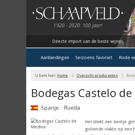
1920 - 2020: 100 jaar!
Directe import van de beste wijnen.
Aanbiedingen
Seizoens favoriet
Rode w
U bent hier:
Home
Overzicht producenten
Bode
Bodegas Castelo de
Spanje - Rueda
Het klinkt een beetje gr
golvende vlakte op een 