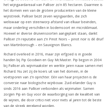
het wijngaardareaal van Palliser zo’n 85 hectaren. Daarmee is
het domein een van de grotere producenten van de kleine
wijnstreek. Palliser bezit zeven wijngaarden, die zich
weliswaar op een steenworp afstand van elkaar bevinden,
maar onderling verschillen in bodemsoort en microklimaat.
Hoewel er diverse druivensoorten aangeplant staan, dankt
Palliser z’n reputatie aan z’n Pinot Noirs – pinot noir is dé druif
van Martinborough – en Sauvignon Blancs.
Richard overleed in 2016, maar zijn erfgoed is in goede
handen bij Pip Goodwin en Guy McMaster. Pip begon in 2004
bij Palliser als wijnmaakster en werkte jaren nauw samen met
Richard. Nu zet zij de koers uit van het domein, in de
voetsporen van z’n oprichter. Eén van haar projecten is de
conversie naar biologische wijnbouw. Zuid-eilander Guy is
sinds 2016 aan Palliser verbonden als wijnmaker. Samen
zorgen Pip en Guy voor de waarborging van de kwaliteit van
de wijnen, die door critici niet voor niets al jaren tot de beste
van de streek gerekend worden.