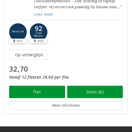
chocoladeliefhebbers – zoet, krachtig en tegelijk
verfijnd. Hij verrast ook geweldig bij blauwe kaas..."
Lees meer
92
WineLife
Luca
Maroni
2021
2020
Op verlanglijst
32,70
Vanaf 12 flessen 29,98 per fles
Fles
Doos (6)
Meer informatie