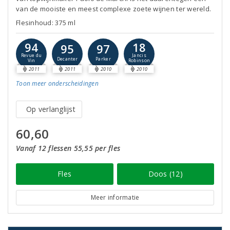
van de mooiste en meest complexe zoete wijnen ter wereld.
Flesinhoud: 375 ml
94
18
95
97
Revue du
Jancis
Decanter
Parker
Vin
Robinson
2011
2011
2010
2010
Toon meer
onderscheidingen
Op verlanglijst
60,60
Vanaf 12 flessen 55,55 per fles
Fles
Doos (12)
Meer informatie