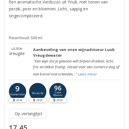
Een aromatische Verduzzo uit Friuli, met tonen van
perzik, peer en bloemen. Licht, sappig en
ongecompliceerd.
Flesinhoud: 500 ml
Aanbeveling van onze wijnadviseur Luuk
Vreugdewater
"Een wijn die je gewoon wilt blijven drinken: licht,
fris en lekker fruitig. Ideaal voor een zomerse dag of
een borrel met vrienden..."
Lees meer
9
96
Luca
WineLife
Hamersma
Maroni
2024
2024
2024
Op verlanglijst
17,45