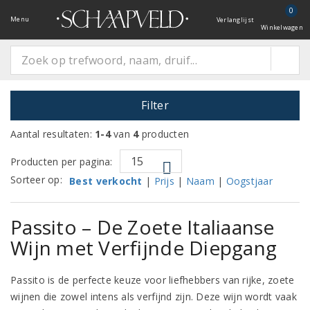
0
Menu
Verlanglijst
Winkelwagen
Filter
Aantal resultaten:
1-4
van
4
producten
Producten per pagina:
Sorteer op:
Best verkocht
|
Prijs
|
Naam
|
Oogstjaar
Passito – De Zoete Italiaanse
Wijn met Verfijnde Diepgang
Passito is de perfecte keuze voor liefhebbers van rijke, zoete
wijnen die zowel intens als verfijnd zijn. Deze wijn wordt vaak