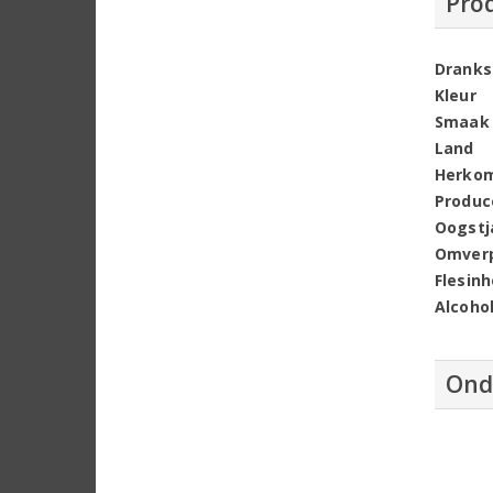
Pro
Dranks
Kleur
Smaak
Land
Herko
Produc
Oogstj
Omver
Flesin
Alcoho
Ond