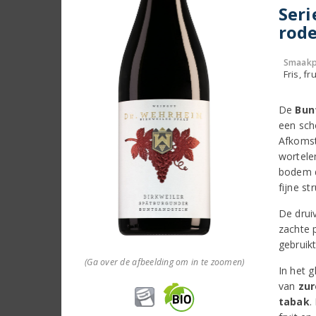
Seri
rod
Smaakp
Fris, fru
De
Bun
een sch
Afkomst
wortele
bodem d
fijne st
De drui
zachte p
gebruik
(Ga over de afbeelding om in te zoomen)
In het 
van
zur
tabak
.