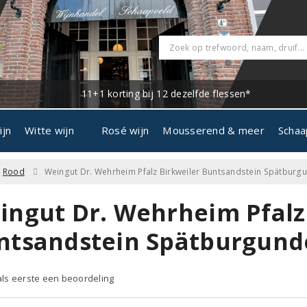
11+1 korting bij 12 dezelfde flessen*
ijn
Witte wijn
Rosé wijn
Mousserend & meer
Schaa
Rood
Weingut Dr. Wehrheim Pfalz Birkweiler Buntsandstein Spätburg
ingut Dr. Wehrheim Pfalz
ntsandstein Spätburgund
 als eerste een beoordeling