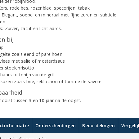
elder robijnrood.
ers, rode bes, rozenblad, specerijen, tabak.
:
Elegant, soepel en mineraal met fijne zuren en subtiele
en.
k:
Zuiver, zacht en licht aards.
n bij
j:
gelte zoals eend of parelhoen
svlees met salie of mosterdsaus
enstoelenrisotto
aars of tonijn van de grill
e kazen zoals brie, reblochon of tomme de savoie
aarheid
mooist tussen 3 en 10 jaar na de oogst.
ctinformatie
Onderscheidingen
Beoordelingen
Vergeli