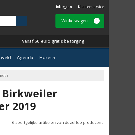
Inloggen
Klantenservice
Winkelwagen
0
Vanaf 50 euro gratis bezorging
pveld
Agenda
Horeca
under
 Birkweiler
er 2019
6 soortgelijke artikelen van dezelfde producent