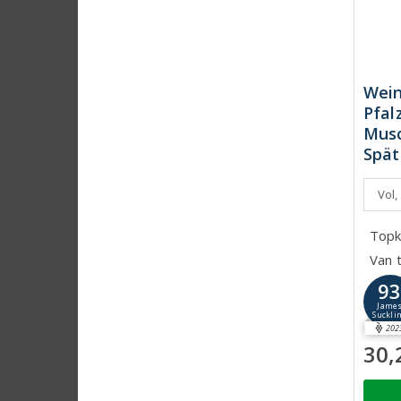
Wein
Pfal
Musc
Spät
Vol,
Topk
Van 
9
Jame
Suckli
202
30,