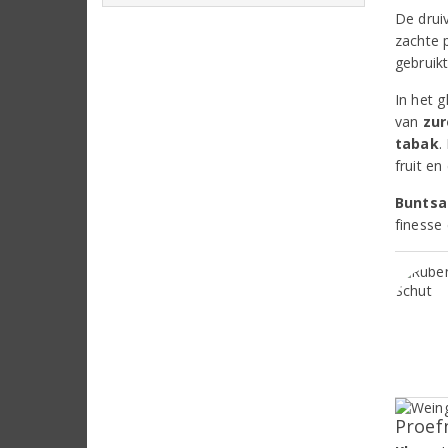
De drui
zachte p
gebruik
In het 
van
zur
tabak
.
fruit en
Buntsa
finesse 
Proef