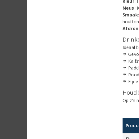
Kleur:
H
Neus:
K
Smaak
houtton
Afdron
Drinke
Ideaal bi
🍴 Gevo
🍴 Kalf
🍴 Padd
🍴 Roodb
🍴 Fijn
Houdb
Op z’n 
Produ