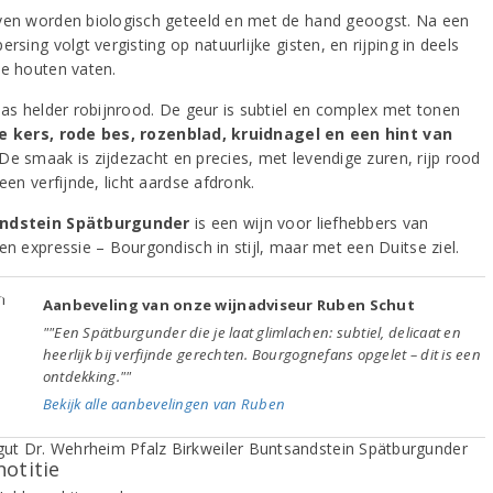
ven worden biologisch geteeld en met de hand geoogst. Na een
ersing volgt vergisting op natuurlijke gisten, en rijping in deels
te houten vaten.
glas helder robijnrood. De geur is subtiel en complex met tonen
e kers, rode bes, rozenblad, kruidnagel en een hint van
 De smaak is zijdezacht en precies, met levendige zuren, rijp rood
 een verfijnde, licht aardse afdronk.
ndstein Spätburgunder
is een wijn voor liefhebbers van
en expressie – Bourgondisch in stijl, maar met een Duitse ziel.
Aanbeveling van onze wijnadviseur Ruben Schut
""Een Spätburgunder die je laat glimlachen: subtiel, delicaat en
heerlijk bij verfijnde gerechten. Bourgognefans opgelet – dit is een
ontdekking.""
Bekijk alle aanbevelingen van Ruben
notitie