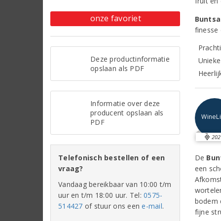
fruit en
onze favoriet
Buntsa
finesse 
Pracht
Deze productinformatie
Unieke
opslaan als PDF
Heerlij
Informatie over deze
producent opslaan als
WineLi
PDF
202
Telefonisch bestellen of een
De
Bun
vraag?
een sch
Afkomst
Vandaag bereikbaar van 10:00 t/m
wortele
uur en t/m 18:00 uur. Tel:
0575-
bodem d
514427
of stuur ons een
e-mail
.
fijne st