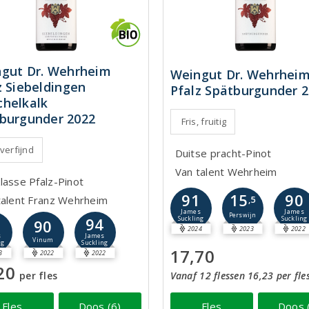
gut Dr. Wehrheim
Weingut Dr. Wehrhei
z Siebeldingen
Pfalz Spätburgunder 
helkalk
burgunder 2022
Fris, fruitig
 verfijnd
Duitse pracht-Pinot
Van talent Wehrheim
lasse Pfalz-Pinot
91
90
15
talent Franz Wehrheim
,5
James
James
Perswijn
3
94
Suckling
Suckling
90
2024
2023
2022
s
James
Vinum
ng
Suckling
17,70
3
2022
2022
20
per fles
Vanaf 12 flessen 16,23 per fle
Fles
Doos (6)
Fles
Doos 