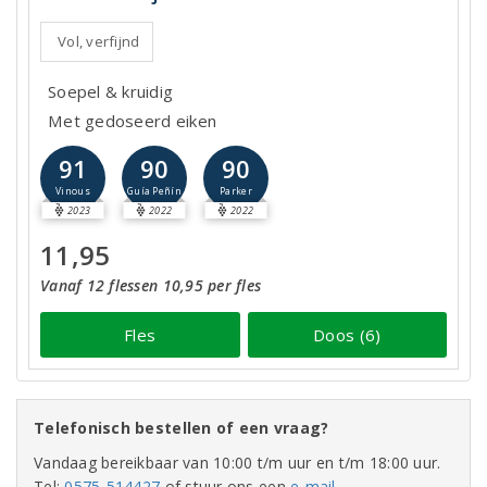
Vol, verfijnd
Soepel & kruidig
Met gedoseerd eiken
91
90
90
Vinous
Guía Peñín
Parker
2023
2022
2022
11,95
Vanaf 12 flessen 10,95 per fles
Fles
Doos (6)
Telefonisch bestellen of een vraag?
Vandaag bereikbaar van 10:00 t/m uur en t/m 18:00 uur.
Tel:
0575-514427
of stuur ons een
e-mail
.