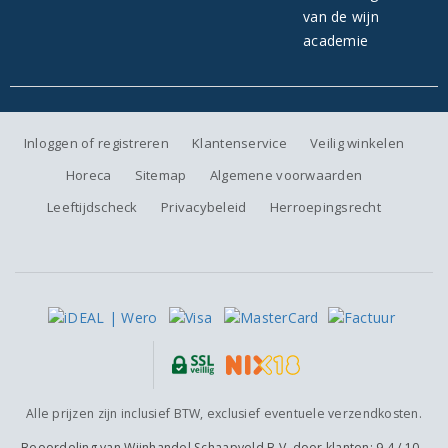
Inloggen of registreren
Klantenservice
Veilig winkelen
Horeca
Sitemap
Algemene voorwaarden
Leeftijdscheck
Privacybeleid
Herroepingsrecht
Alle prijzen zijn inclusief BTW, exclusief eventuele verzendkosten.
Beoordeling van
Wijnhandel Schaapveld B.V.
door klanten:
9.4
/
10
-