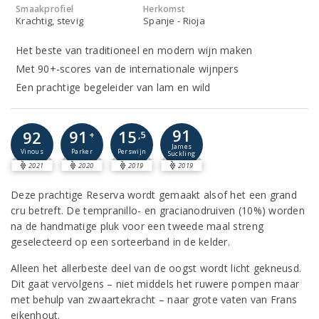
Smaakprofiel
Herkomst
Krachtig, stevig
Spanje - Rioja
Het beste van traditioneel en modern wijn maken
Met 90+-scores van de internationale wijnpers
Een prachtige begeleider van lam en wild
91
91
15
92
+
,5
James
Parker
Perswijn
Vinous
Suckling
2021
2020
2019
2019
Deze prachtige Reserva wordt gemaakt alsof het een grand
cru betreft. De tempranillo- en gracianodruiven (10%) worden
na de handmatige pluk voor een tweede maal streng
geselecteerd op een sorteerband in de kelder.
Alleen het allerbeste deel van de oogst wordt licht gekneusd.
Dit gaat vervolgens – niet middels het ruwere pompen maar
met behulp van zwaartekracht – naar grote vaten van Frans
eikenhout.