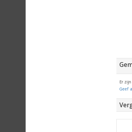
Gem
Er zij
Geef a
Verg