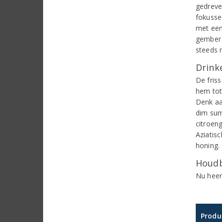
gedreve
fokusse
met een
gember 
steeds 
Drinke
De fris
hem tot 
Denk aa
dim sum
citroeng
Aziatis
honing.
Houdb
Nu heer
Produ