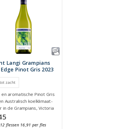
t Langi Grampians
f Edge Pinot Gris 2023
 tot zacht
e en aromatische Pinot Gris
n Australisch koelklimaat-
r in de Grampians, Victoria
45
12 flessen 16,91 per fles