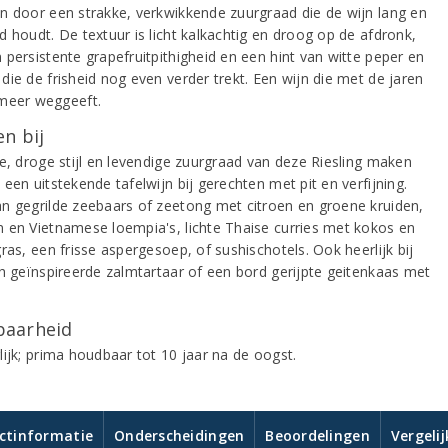
n door een strakke, verkwikkende zuurgraad die de wijn lang en
d houdt. De textuur is licht kalkachtig en droog op de afdronk,
 persistente grapefruitpithigheid en een hint van witte peper en
die de frisheid nog even verder trekt. Een wijn die met de jaren
meer weggeeft.
n bij
se, droge stijl en levendige zuurgraad van deze Riesling maken
een uitstekende tafelwijn bij gerechten met pit en verfijning.
n gegrilde zeebaars of zeetong met citroen en groene kruiden,
 en Vietnamese loempia's, lichte Thaise curries met kokos en
ras, een frisse aspergesoep, of sushischotels. Ook heerlijk bij
ch geïnspireerde zalmtartaar of een bord gerijpte geitenkaas met
aarheid
lijk; prima houdbaar tot 10 jaar na de oogst.
ctinformatie
Onderscheidingen
Beoordelingen
Vergeli