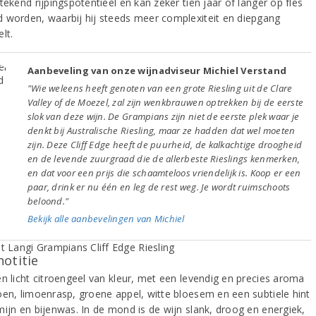
tekend rijpingspotentieel en kan zeker tien jaar of langer op fles
 worden, waarbij hij steeds meer complexiteit en diepgang
lt.
Aanbeveling van onze wijnadviseur Michiel Verstand
"Wie weleens heeft genoten van een grote Riesling uit de Clare
Valley of de Moezel, zal zijn wenkbrauwen optrekken bij de eerste
slok van deze wijn. De Grampians zijn niet de eerste plek waar je
denkt bij Australische Riesling, maar ze hadden dat wel moeten
zijn. Deze Cliff Edge heeft de puurheid, de kalkachtige droogheid
en de levende zuurgraad die de allerbeste Rieslings kenmerken,
en dat voor een prijs die schaamteloos vriendelijk is. Koop er een
paar, drink er nu één en leg de rest weg. Je wordt ruimschoots
beloond."
Bekijk alle aanbevelingen van Michiel
notitie
en licht citroengeel van kleur, met een levendig en precies aroma
oen, limoenrasp, groene appel, witte bloesem en een subtiele hint
mijn en bijenwas. In de mond is de wijn slank, droog en energiek,