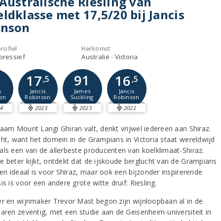
Australische Riesling van
ldklasse met 17,5/20 bij Jancis
inson
rofiel
Herkomst
xpressief
Australië - Victoria
8
91
17
16
,5
,5
s
James
Jancis
Jancis
on
Suckling
Robinson
Robinson
4
2023
2023
2022
naam Mount Langi Ghiran valt, denkt vrijwel iedereen aan Shiraz.
cht, want het domein in de Grampians in Victoria staat wereldwijd
als een van de allerbeste producenten van koelklimaat-Shiraz.
e beter kijkt, ontdekt dat de ijskoude berglucht van de Grampians
een ideaal is voor Shiraz, maar ook een bijzonder inspirerende
is is voor een andere grote witte druif: Riesling.
er en wijnmaker Trevor Mast begon zijn wijnloopbaan al in de
jaren zeventig, met een studie aan de Geisenheim-universiteit in