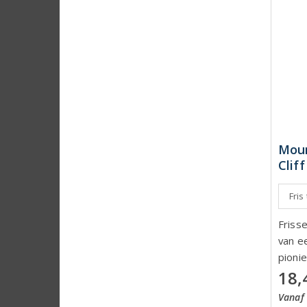
Moun
Clif
Fris
Friss
van ee
pionie
18,
Vanaf 