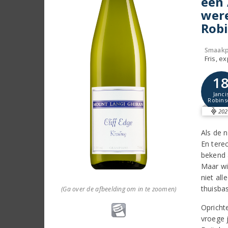
een 
were
Rob
Smaakp
Fris, e
1
Janci
Robins
202
Als de 
En tere
bekend 
Maar wi
niet all
thuisbas
(Ga over de afbeelding om in te zoomen)
Opricht
vroege 