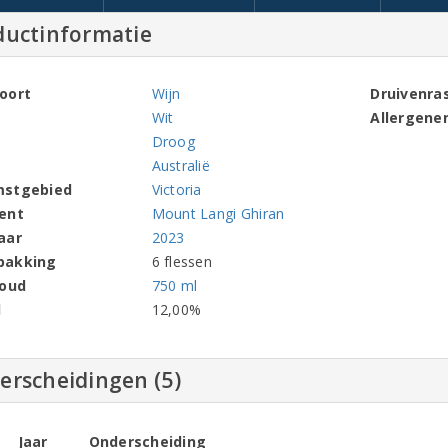
ductinformatie
oort
Wijn
Druivenra
Wit
Allergene
Droog
Australië
mstgebied
Victoria
ent
Mount Langi Ghiran
aar
2023
pakking
6 flessen
houd
750 ml
l
12,00%
erscheidingen (5)
Jaar
Onderscheiding