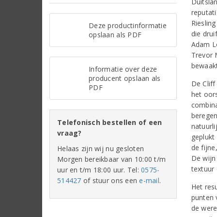
Duitslan
reputat
Riesling
Deze productinformatie
die dru
opslaan als PDF
Adam Lo
Trevor 
bewaakt
Informatie over deze
producent opslaan als
De Cliff
PDF
het oor
combina
beregen
Telefonisch bestellen of een
natuurl
vraag?
geplukt
de fijn
Helaas zijn wij nu gesloten
De wijn
Morgen bereikbaar van 10:00 t/m
textuur 
uur en t/m 18:00 uur. Tel:
0575-
514427
of stuur ons een
e-mail
.
Het res
punten 
de werel