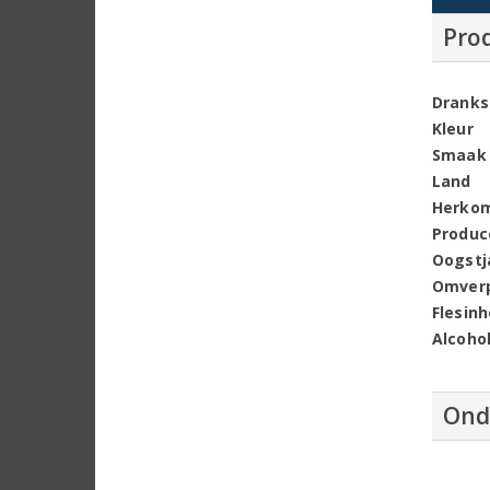
Pro
Dranks
Kleur
Smaak
Land
Herko
Produc
Oogstj
Omver
Flesin
Alcoho
Ond