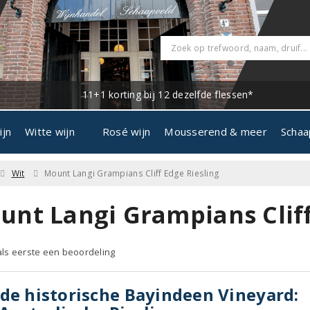
11+1 korting bij 12 dezelfde flessen*
ijn
Witte wijn
Rosé wijn
Mousserend & meer
Schaa
Wit
Mount Langi Grampians Cliff Edge Riesling
unt Langi Grampians Cliff
 als eerste een beoordeling
de historische Bayindeen Vineyard: