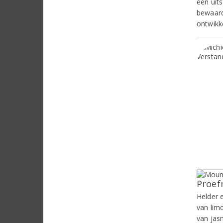
een uits
bewaard
ontwikke
Proef
Helder 
van lim
van jas