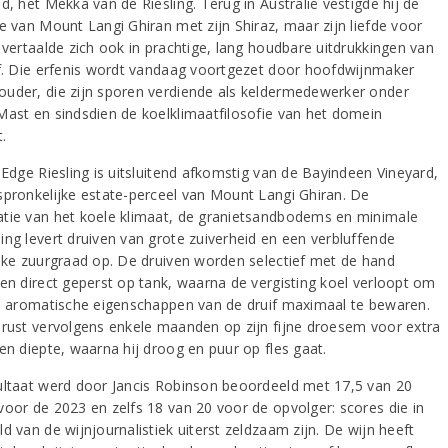
d, het Mekka van de Riesling. Terug in Australië vestigde hij de
ie van Mount Langi Ghiran met zijn Shiraz, maar zijn liefde voor
 vertaalde zich ook in prachtige, lang houdbare uitdrukkingen van
if. Die erfenis wordt vandaag voortgezet door hoofdwijnmaker
uder, die zijn sporen verdiende als keldermedewerker onder
Mast en sindsdien de koelklimaatfilosofie van het domein
.
 Edge Riesling is uitsluitend afkomstig van de Bayindeen Vineyard,
spronkelijke estate-perceel van Mount Langi Ghiran. De
tie van het koele klimaat, de granietsandbodems en minimale
ing levert druiven van grote zuiverheid en een verbluffende
ijke zuurgraad op. De druiven worden selectief met de hand
 en direct geperst op tank, waarna de vergisting koel verloopt om
e, aromatische eigenschappen van de druif maximaal te bewaren.
 rust vervolgens enkele maanden op zijn fijne droesem voor extra
en diepte, waarna hij droog en puur op fles gaat.
ultaat werd door Jancis Robinson beoordeeld met 17,5 van 20
voor de 2023 en zelfs 18 van 20 voor de opvolger: scores die in
d van de wijnjournalistiek uiterst zeldzaam zijn. De wijn heeft