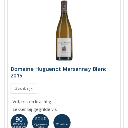
Domaine Huguenot Marsannay Blanc
2015
Zacht, rijk
Vol, fris en krachtig
Lekker bij gegrilde vis
90
GOUD
Bettane +
WineLife
Vignerons
Desseauve
Indep.