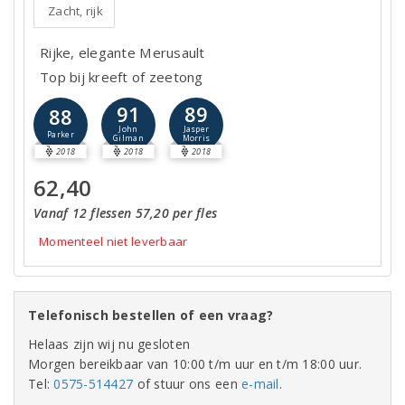
Zacht, rijk
Rijke, elegante Merusault
Top bij kreeft of zeetong
91
89
88
John
Jasper
Parker
Gilman
Morris
2018
2018
2018
62,40
Vanaf 12 flessen 57,20 per fles
Momenteel niet leverbaar
Telefonisch bestellen of een vraag?
Helaas zijn wij nu gesloten
Morgen bereikbaar van 10:00 t/m uur en t/m 18:00 uur.
Tel:
0575-514427
of stuur ons een
e-mail
.