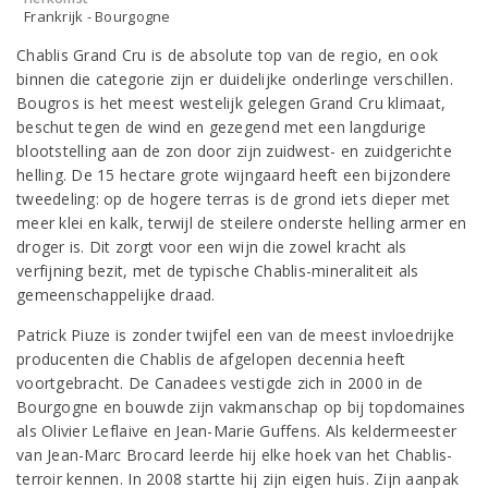
Frankrijk - Bourgogne
Chablis Grand Cru is de absolute top van de regio, en ook
binnen die categorie zijn er duidelijke onderlinge verschillen.
Bougros is het meest westelijk gelegen Grand Cru klimaat,
beschut tegen de wind en gezegend met een langdurige
blootstelling aan de zon door zijn zuidwest- en zuidgerichte
helling. De 15 hectare grote wijngaard heeft een bijzondere
tweedeling: op de hogere terras is de grond iets dieper met
meer klei en kalk, terwijl de steilere onderste helling armer en
droger is. Dit zorgt voor een wijn die zowel kracht als
verfijning bezit, met de typische Chablis-mineraliteit als
gemeenschappelijke draad.
Patrick Piuze is zonder twijfel een van de meest invloedrijke
producenten die Chablis de afgelopen decennia heeft
voortgebracht. De Canadees vestigde zich in 2000 in de
Bourgogne en bouwde zijn vakmanschap op bij topdomaines
als Olivier Leflaive en Jean-Marie Guffens. Als keldermeester
van Jean-Marc Brocard leerde hij elke hoek van het Chablis-
terroir kennen. In 2008 startte hij zijn eigen huis. Zijn aanpak