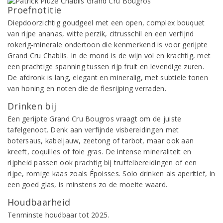
Proefnotitie
Diepdoorzichtig goudgeel met een open, complex bouquet
van rijpe ananas, witte perzik, citrusschil en een verfijnd
rokerig-minerale ondertoon die kenmerkend is voor gerijpte
Grand Cru Chablis. In de mond is de wijn vol en krachtig, met
een prachtige spanning tussen rijp fruit en levendige zuren.
De afdronk is lang, elegant en mineralig, met subtiele tonen
van honing en noten die de flesrijping verraden.
Drinken bij
Een gerijpte Grand Cru Bougros vraagt om de juiste
tafelgenoot. Denk aan verfijnde visbereidingen met
botersaus, kabeljauw, zeetong of tarbot, maar ook aan
kreeft, coquilles of foie gras. De intense mineraliteit en
rijpheid passen ook prachtig bij truffelbereidingen of een
rijpe, romige kaas zoals Époisses. Solo drinken als aperitief, in
een goed glas, is minstens zo de moeite waard.
Houdbaarheid
Tenminste houdbaar tot 2025.