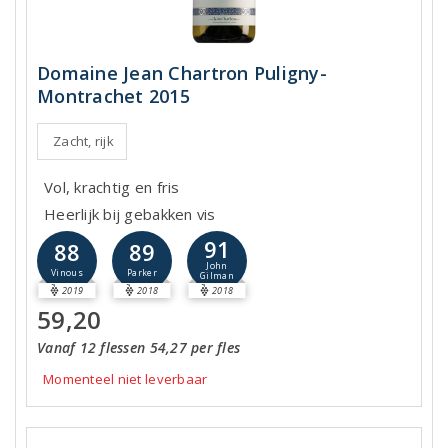
Domaine Jean Chartron Puligny-
Montrachet 2015
Zacht, rijk
Vol, krachtig en fris
Heerlijk bij gebakken vis
91
88
89
John
Vinous
Parker
Gilman
2019
2018
2018
59,20
Vanaf 12 flessen 54,27 per fles
Momenteel niet leverbaar