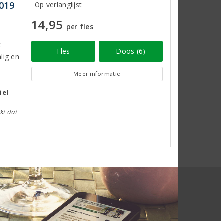
2019
Op verlanglijst
14,95
per fles
t
Fles
Doos (6)
alig en
Meer informatie
iel
ekt dat