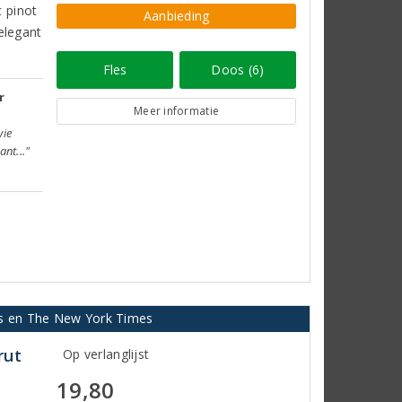
 pinot
Aanbieding
elegant
Fles
Doos (6)
r
Meer informatie
wie
nt..."
us en The New York Times
rut
Op verlanglijst
19,80