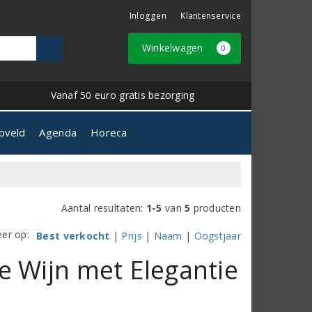
Inloggen
Klantenservice
Winkelwagen
0
Vanaf 50 euro gratis bezorging
pveld
Agenda
Horeca
Aantal resultaten:
1-5
van
5
producten
eer op:
Best verkocht
|
Prijs
|
Naam
|
Oogstjaar
e Wijn met Elegantie