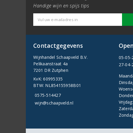
Handige wijn en spijs tips
Contactgegevens
Open
Wijnhandel Schaapveld B.V.
05-05-
Pelikaanstraat 4a
27-04-
7201 DR Zutphen
Maand
KvK: 60995335
Dinsda
BTW: NL854155958B01
Woens
0575-514427
Donder
Vrijdag
wijn@schaapveld.nl
Zaterd
Zondag