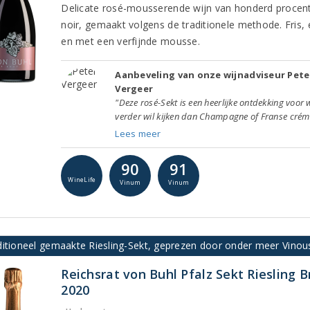
Delicate rosé-mousserende wijn van honderd procent
noir, gemaakt volgens de traditionele methode. Fris, 
en met een verfijnde mousse.
Aanbeveling van onze wijnadviseur Pete
Vergeer
"Deze rosé-Sekt is een heerlijke ontdekking voor 
verder wil kijken dan Champagne of Franse créma
Lees meer
90
91
WineLife
Vinum
Vinum
ditioneel gemaakte Riesling-Sekt, geprezen door onder meer Vino
Reichsrat von Buhl Pfalz Sekt Riesling B
2020