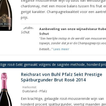
Elegante mousserende wijn op basis van weissburgu
chardonnay, met een mooie balans tussen fris fruit e
gerijpt karakter. Champagnekwaliteit voor een aantrek
prijs.
Aanbeveling van onze wijnadviseur Rub
Schut
"Een heerlijke instap in de wereld van moussere
topwijn, zonder dat je er de Champagneprijs vo
betaalt..."
Lees meer
stige rosé-Sekt gemaakt volgens de saignée-methode, honderd pr
Reichsrat von Buhl Pfalz Sekt Prestige
Spätburgunder Brut Rosé 2014
Herkomst
Duitsland - Pfalz
Een krachtige, gelaagde rosé-mousserende wijn van
honderd procent spätburgunder, veertig maanden ger