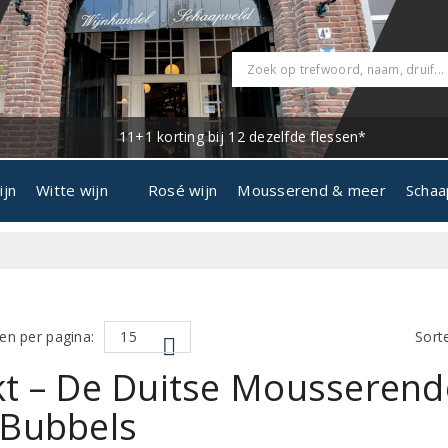
11+1 korting bij 12 dezelfde flessen*
ijn
Witte wijn
Rosé wijn
Mousserend & meer
Schaa
en per pagina:
Sort
kt – De Duitse Mousserend
 Bubbels