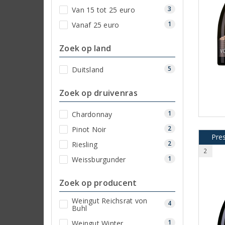
3
Van 15 tot 25 euro
1
Vanaf 25 euro
Zoek op land
5
Duitsland
Zoek op druivenras
1
Chardonnay
2
Pinot Noir
Pre
2
Riesling
2
1
Weissburgunder
Zoek op producent
Weingut Reichsrat von
4
Buhl
1
Weingut Winter