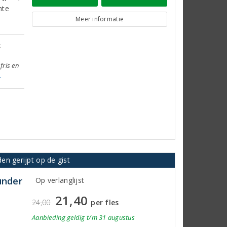
hte
Meer informatie
k
fris en
r
n gerijpt op de gist
under
Op verlanglijst
21,40
24,00
per fles
Aanbieding
geldig
t/m 31 augustus