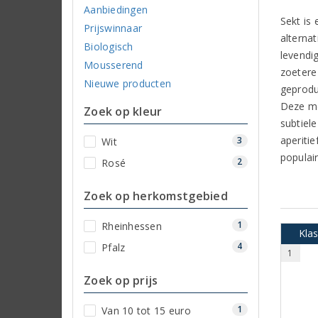
Aanbiedingen
Sekt is
Prijswinnaar
alterna
Biologisch
levendig
Mousserend
zoetere
Nieuwe producten
geprodu
Deze me
Zoek op kleur
subtiele
aperiti
3
Wit
populai
2
Rosé
Zoek op herkomstgebied
1
Rheinhessen
Kla
4
Pfalz
1
Zoek op prijs
1
Van 10 tot 15 euro