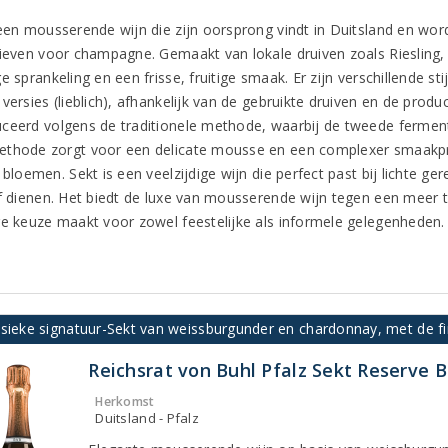
 een mousserende wijn die zijn oorsprong vindt in Duitsland en wo
tieven voor champagne. Gemaakt van lokale druiven zoals Riesling, 
e sprankeling en een frisse, fruitige smaak. Er zijn verschillende st
 versies (lieblich), afhankelijk van de gebruikte druiven en de pro
ceerd volgens de traditionele methode, waarbij de tweede fermenta
thode zorgt voor een delicate mousse en een complexer smaakprofi
 bloemen. Sekt is een veelzijdige wijn die perfect past bij lichte g
ef dienen. Het biedt de luxe van mousserende wijn tegen een meer 
re keuze maakt voor zowel feestelijke als informele gelegenheden.
ssieke signatuur-Sekt van weissburgunder en chardonnay, met de 
Reichsrat von Buhl Pfalz Sekt Reserve B
Herkomst
Duitsland - Pfalz