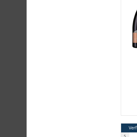
Verf
5