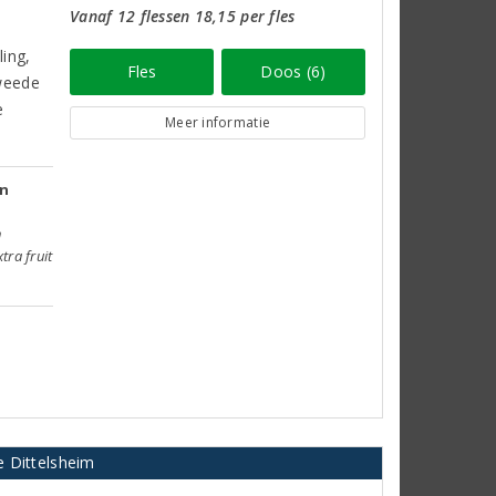
Vanaf 12 flessen 18,15 per fles
ing,
Fles
Doos (6)
weede
e
Meer informatie
jn
n
tra fruit
e Dittelsheim