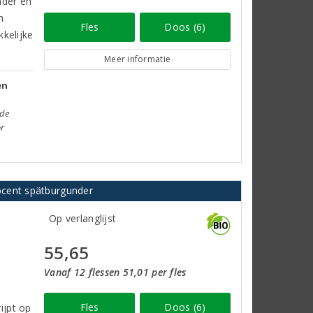
nder en
n
Fles
Doos (6)
kelijke
Meer informatie
en
nde
or
ocent spätburgunder
Op verlanglijst
55,65
Vanaf 12 flessen 51,01 per fles
Fles
Doos (6)
ijpt op