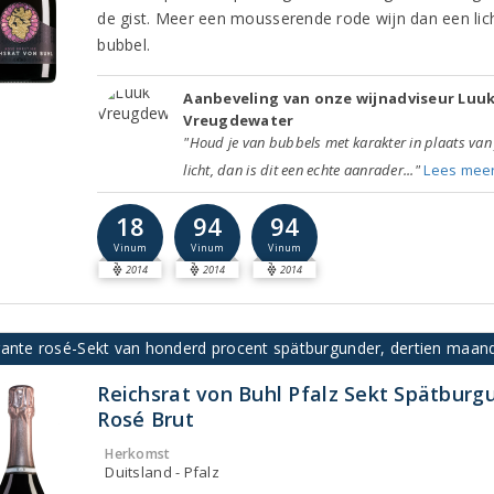
de gist. Meer een mousserende rode wijn dan een lic
bubbel.
Aanbeveling van onze wijnadviseur Luu
Vreugdewater
"Houd je van bubbels met karakter in plaats van 
licht, dan is dit een echte aanrader..."
Lees mee
18
94
94
Vinum
Vinum
Vinum
2014
2014
2014
gante rosé-Sekt van honderd procent spätburgunder, dertien maande
Reichsrat von Buhl Pfalz Sekt Spätburg
Rosé Brut
Herkomst
Duitsland - Pfalz