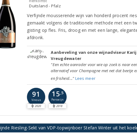
Herkomst
Duitsland - Pfalz
Verfijnde mousserende wijn van honderd procent riesl
gemaakt volgens de traditionele methode met een t
gisting op fles. Fris, droog en met een lange, elegant
afdronk.
Aanbeveling van onze wijnadviseur Kari
Vreugdewater
"Een echte aanrader voor wie op zoek is naar ee
alternatief voor Champagne met net dat beetje ex
en frisheid..."
Lees meer
15
91
,5
Perswijn
Vinous
2020
2018
ijnde Riesling-Sekt van VDP-topwijnboer Stefan Winter uit het koel