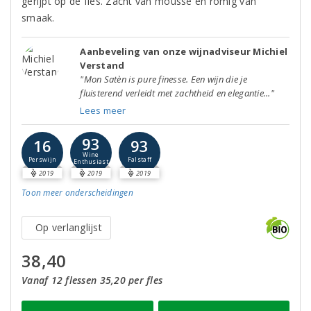
gerijpt op de fles. Zacht van mousse en romig van
smaak.
Aanbeveling van onze wijnadviseur Michiel
Verstand
"Mon Satèn is pure finesse. Een wijn die je
fluisterend verleidt met zachtheid en elegantie..."
Lees meer
93
16
93
Wine
Perswijn
Falstaff
Enthusiast
2019
2019
2019
Toon meer
onderscheidingen
Op verlanglijst
38,40
Vanaf 12 flessen 35,20 per fles