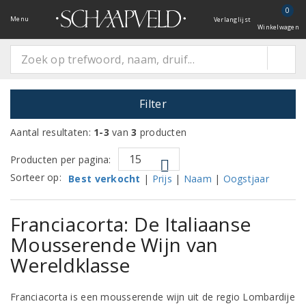
0
Menu
Verlanglijst
Winkelwagen
Filter
Aantal resultaten:
1-3
van
3
producten
Producten per pagina:
Sorteer op:
Best verkocht
|
Prijs
|
Naam
|
Oogstjaar
Franciacorta: De Italiaanse
Mousserende Wijn van
Wereldklasse
Franciacorta is een mousserende wijn uit de regio Lombardije