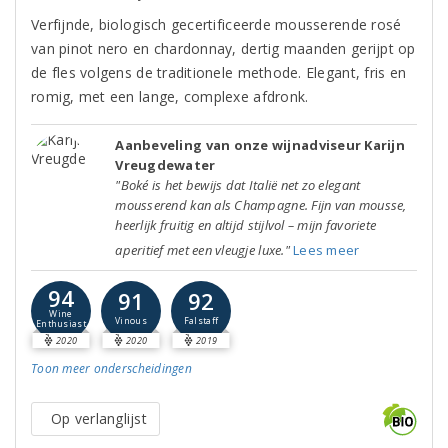
Verfijnde, biologisch gecertificeerde mousserende rosé
van pinot nero en chardonnay, dertig maanden gerijpt op
de fles volgens de traditionele methode. Elegant, fris en
romig, met een lange, complexe afdronk.
Aanbeveling van onze wijnadviseur Karijn
Vreugdewater
"Boké is het bewijs dat Italië net zo elegant
mousserend kan als Champagne. Fijn van mousse,
heerlijk fruitig en altijd stijlvol – mijn favoriete
aperitief met een vleugje luxe."
Lees meer
94
91
92
Wine
Vinous
Falstaff
Enthusiast
2020
2020
2019
Toon meer
onderscheidingen
Op verlanglijst