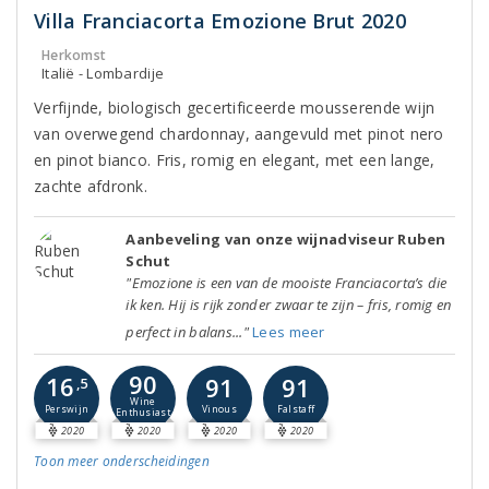
Villa Franciacorta Emozione Brut 2020
Herkomst
Italië - Lombardije
Verfijnde, biologisch gecertificeerde mousserende wijn
van overwegend chardonnay, aangevuld met pinot nero
en pinot bianco. Fris, romig en elegant, met een lange,
zachte afdronk.
Aanbeveling van onze wijnadviseur Ruben
Schut
"Emozione is een van de mooiste Franciacorta’s die
ik ken. Hij is rijk zonder zwaar te zijn – fris, romig en
perfect in balans..."
Lees meer
90
16
91
91
,5
Wine
Perswijn
Vinous
Falstaff
Enthusiast
2020
2020
2020
2020
Toon meer
onderscheidingen