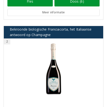
Fles
Doos (6)
Meer informatie
Bekroonde biologische Franciacorta, het Italiaanse
antwoord op Champagne
2