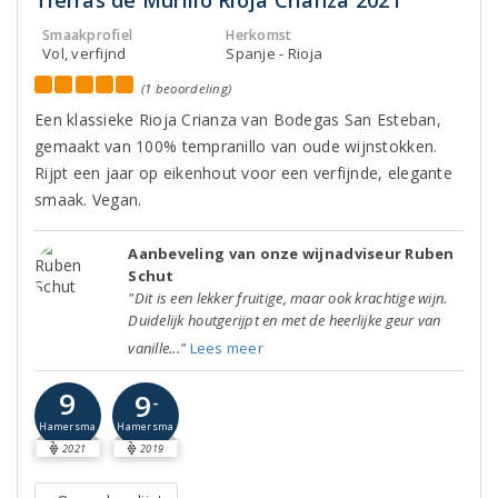
Tierras de Murillo Rioja Crianza 2021
Smaakprofiel
Herkomst
Vol, verfijnd
Spanje - Rioja
(1 beoordeling)
Een klassieke Rioja Crianza van Bodegas San Esteban,
gemaakt van 100% tempranillo van oude wijnstokken.
Rijpt een jaar op eikenhout voor een verfijnde, elegante
smaak. Vegan.
Aanbeveling van onze wijnadviseur Ruben
Schut
"Dit is een lekker fruitige, maar ook krachtige wijn.
Duidelijk houtgerijpt en met de heerlijke geur van
vanille..."
Lees meer
9
9
-
Hamersma
Hamersma
2021
2019