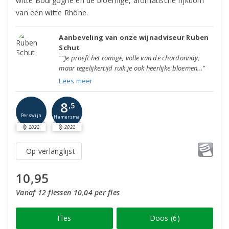
witte Bourgogne en de bloemige, aromatische rijkdom
van een witte Rhône.
Aanbeveling van onze wijnadviseur Ruben
Schut
"“Je proeft het romige, volle van de chardonnay,
maar tegelijkertijd ruik je ook heerlijke bloemen..."
Lees meer
8
,5
Perswijn
Hamersma
2022
2022
Op verlanglijst
10,95
Vanaf 12 flessen 10,04 per fles
Fles
Doos (6)