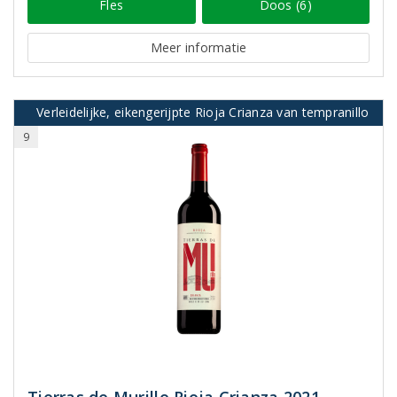
Fles
Doos (6)
Meer informatie
Verleidelijke, eikengerijpte Rioja Crianza van tempranillo
9