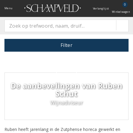
0
Menu
Verlanglijst
Winkelwagen
Filter
De aanbevelingen van Ruben
Schut
Wijnadviseur
Ruben heeft jarenlang in de Zutphense horeca gewerkt en