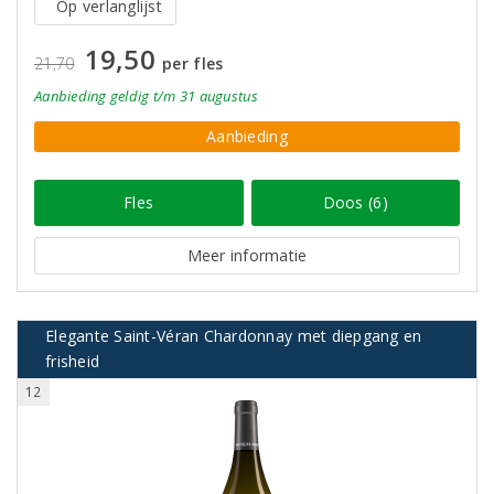
Op verlanglijst
19,50
21,70
per fles
Aanbieding
geldig
t/m 31 augustus
Aanbieding
Fles
Doos (6)
Meer informatie
Elegante Saint-Véran Chardonnay met diepgang en
frisheid
12