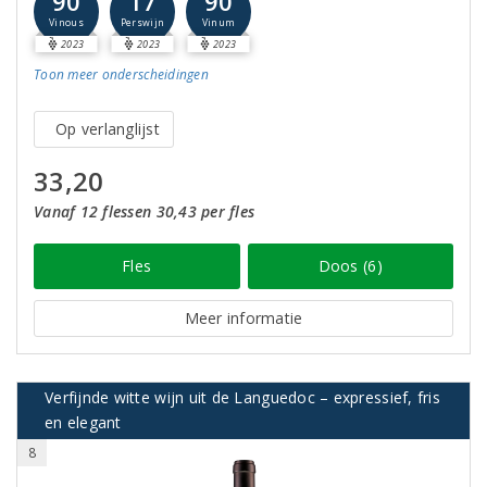
90
17
90
Vinous
Perswijn
Vinum
2023
2023
2023
Toon meer
onderscheidingen
Op verlanglijst
33,20
Vanaf 12 flessen 30,43 per fles
Fles
Doos (6)
Meer informatie
Verfijnde witte wijn uit de Languedoc – expressief, fris
en elegant
8