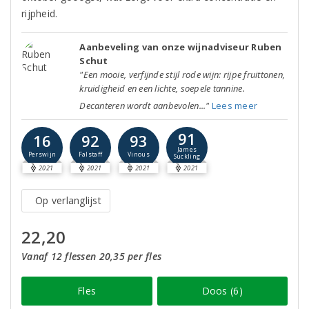
rijpheid.
Aanbeveling van onze wijnadviseur Ruben
Schut
"Een mooie, verfijnde stijl rode wijn: rijpe fruittonen,
kruidigheid en een lichte, soepele tannine.
Decanteren wordt aanbevolen..."
Lees meer
91
16
92
93
James
Perswijn
Falstaff
Vinous
Suckling
2021
2021
2021
2021
Op verlanglijst
22,20
Vanaf 12 flessen 20,35 per fles
Fles
Doos (6)