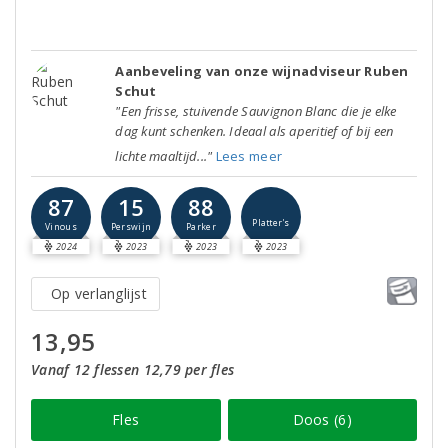
Aanbeveling van onze wijnadviseur Ruben
Schut
"Een frisse, stuivende Sauvignon Blanc die je elke
dag kunt schenken. Ideaal als aperitief of bij een
lichte maaltijd..."
Lees meer
87
15
88
Platter's
Vinous
Perswijn
Parker
2024
2023
2023
2023
Op verlanglijst
13,95
Vanaf 12 flessen 12,79 per fles
Fles
Doos (6)