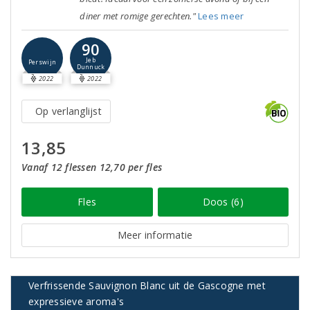
diner met romige gerechten."
Lees meer
90
Jeb
Perswijn
Dunnuck
2022
2022
Op verlanglijst
13,85
Vanaf 12 flessen 12,70 per fles
Fles
Doos (6)
Meer informatie
Verfrissende Sauvignon Blanc uit de Gascogne met
expressieve aroma's