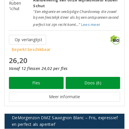
Aanbeveling van onze wijnadviseur Ruben
Schut
"Een elegante en veelzijdige Chardonnay die zowel
bij een feestelijk diner als bij een ontspannen avond
perfect tot zijn recht komt..."
Lees meer
Op verlanglijst
Beperkt beschikbaar
26,20
Vanaf 12 flessen 24,02 per fles
Fles
Doos (6)
Meer informatie
DeMorgenzon DMZ Sauvignon Blanc – Fris, expressief
en perfect als aperitief