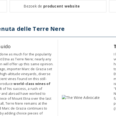
Bezoek de
producent website
nuta delle Terre Nere
Guido
done as much for the popularity
I
 Etna as Terre Nere; nearly any
v
n will offer up this same opinion.
h
go, importer Marc de Grazia set
t
 high-altitude vineyards, diverse
E
ient vines found on this still-
m
 produce
world-class wines of
i
lt of his success, a rush of
"
y and abroad have worked to
N
iece of Mount Etna over the last
f
 all, Terre Nere remains at the
p
d Marc de Grazia continues to
(
 by adding choice pieces of