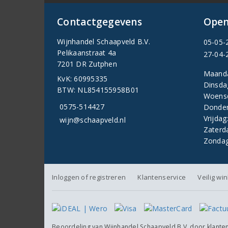
Contactgegevens
Open
Wijnhandel Schaapveld B.V.
05-05-
Pelikaanstraat 4a
27-04-
7201 DR Zutphen
Maand
KvK: 60995335
Dinsda
BTW: NL854155958B01
Woens
0575-514427
Donder
Vrijdag
wijn@schaapveld.nl
Zaterd
Zondag
Inloggen of registreren
Klantenservice
Veilig wi
Beoordeling van
Wijnhandel Schaapveld B.V.
door klante