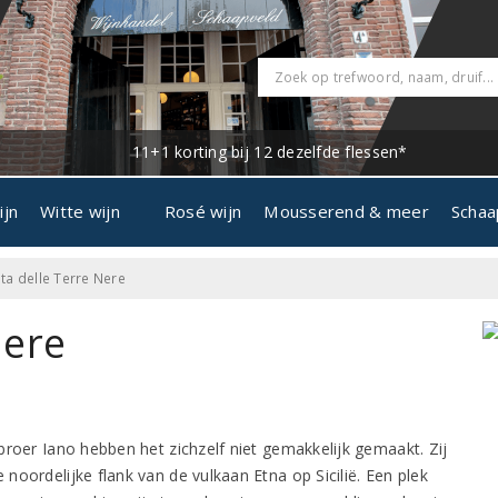
11+1 korting bij 12 dezelfde flessen*
ijn
Witte wijn
Rosé wijn
Mousserend & meer
Schaa
ta delle Terre Nere
Nere
broer Iano hebben het zichzelf niet gemakkelijk gemaakt. Zij
noordelijke flank van de vulkaan Etna op Sicilië. Een plek