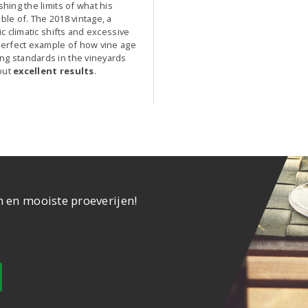
shing the limits of what his
able of. The 2018 vintage, a
tic climatic shifts and excessive
 perfect example of how vine age
ng standards in the vineyards
out
excellent results
.
n en mooiste proeverijen!