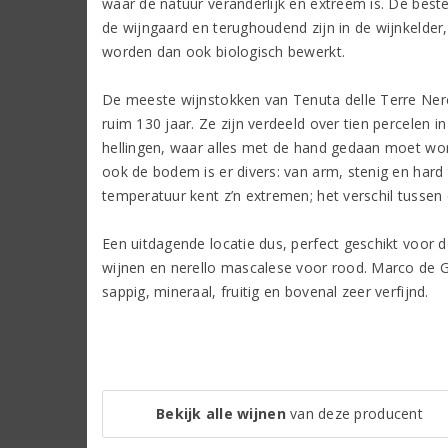
waar de natuur veranderlijk en extreem is. De best
de wijngaard en terughoudend zijn in de wijnkelder
worden dan ook biologisch bewerkt.
De meeste wijnstokken van Tenuta delle Terre Nere 
ruim 130 jaar. Ze zijn verdeeld over tien percelen in
hellingen, waar alles met de hand gedaan moet wor
ook de bodem is er divers: van arm, stenig en hard to
temperatuur kent z’n extremen; het verschil tussen
Een uitdagende locatie dus, perfect geschikt voor d
wijnen en nerello mascalese voor rood. Marco de Gr
sappig, mineraal, fruitig en bovenal zeer verfijnd.
Bekijk alle wijnen
van deze producent