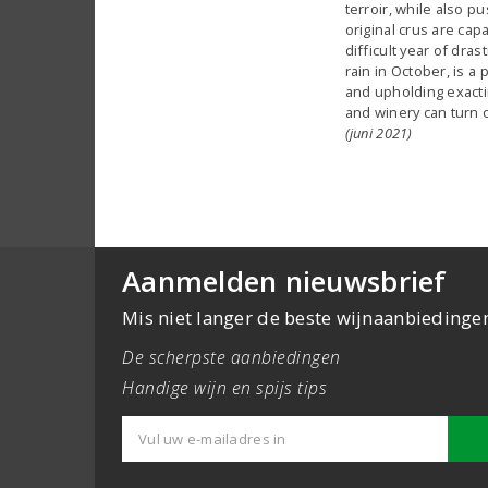
terroir, while also pu
original crus are cap
difficult year of dras
rain in October, is a
and upholding exacti
and winery can turn 
(juni 2021)
Aanmelden nieuwsbrief
Mis niet langer de beste wijnaanbiedinge
De scherpste aanbiedingen
Handige wijn en spijs tips