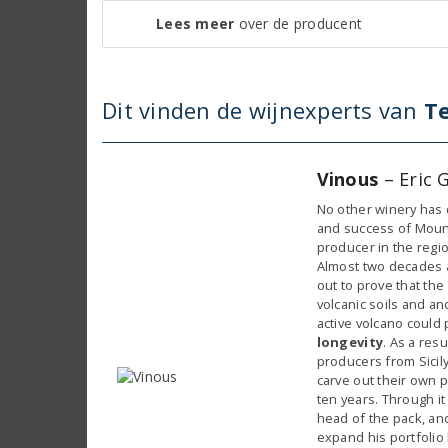
Lees meer
over de producent
Dit vinden de wijnexperts van
Te
Vinous
– Eric 
No other winery has 
and success of Mount
producer in the regio
Almost two decades a
out to prove that the
volcanic soils and anc
active volcano could
longevity
. As a resu
producers from Sicil
carve out their own p
ten years. Through it
head of the pack, an
expand his portfolio