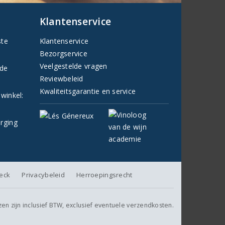
Klantenservice
ste
Klantenservice
Bezorgservice
Veelgestelde vragen
fde
Reviewbeleid
Kwaliteitsgarantie en service
 winkel:
orging
heck
Privacybeleid
Herroepingsrecht
jzen zijn inclusief BTW, exclusief eventuele verzendkosten.