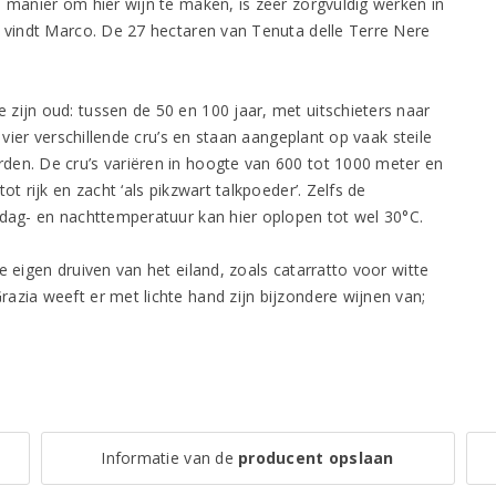
e manier om hier wijn te maken, is zeer zorgvuldig werken in
, vindt Marco. De 27 hectaren van Tenuta delle Terre Nere
zijn oud: tussen de 50 en 100 jaar, met uitschieters naar
 vier verschillende cru’s en staan aangeplant op vaak steile
den. De cru’s variëren in hoogte van 600 tot 1000 meter en
t rijk en zacht ‘als pikzwart talkpoeder’. Zelfs de
 dag- en nachttemperatuur kan hier oplopen tot wel 30°C.
e eigen druiven van het eiland, zoals catarratto voor witte
azia weeft er met lichte hand zijn bijzondere wijnen van;
Informatie van de
producent opslaan