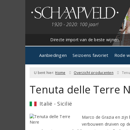
1920 - 2020: 100 jaar!
Directe import van de beste wijnen.
Aanbiedingen
Seizoens favoriet
Rode w
U bent hier:
Home
Overzicht producenten
Tenu
Tenuta delle Terre 
Italië - Sicilië
Marco de Grazia en zijn 
verbouwen druiven op de 