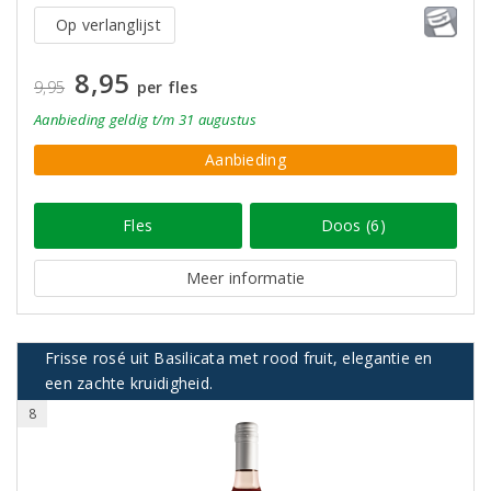
Op verlanglijst
8,95
9,95
per fles
Aanbieding
geldig
t/m 31 augustus
Aanbieding
Fles
Doos (6)
Meer informatie
Frisse rosé uit Basilicata met rood fruit, elegantie en
een zachte kruidigheid.
8