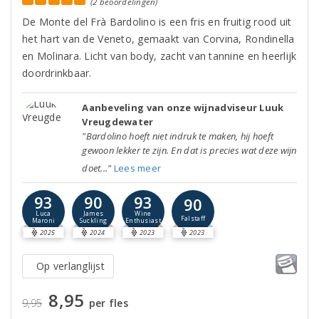
(2 beoordelingen)
De Monte del Frà Bardolino is een fris en fruitig rood uit
het hart van de Veneto, gemaakt van Corvina, Rondinella
en Molinara. Licht van body, zacht van tannine en heerlijk
doordrinkbaar.
Aanbeveling van onze wijnadviseur Luuk
Vreugdewater
"Bardolino hoeft niet indruk te maken, hij hoeft
gewoon lekker te zijn. En dat is precies wat deze wijn
doet..."
Lees meer
93
90
93
90
Luca
James
Wine
Falstaff
Maroni
Suckling
Enthusiast
2025
2024
2023
2023
Op verlanglijst
8,95
9,95
per fles