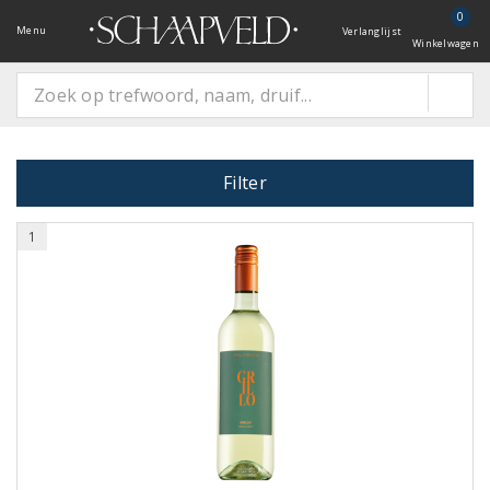
0
Menu
Verlanglijst
Winkelwagen
Filter
1