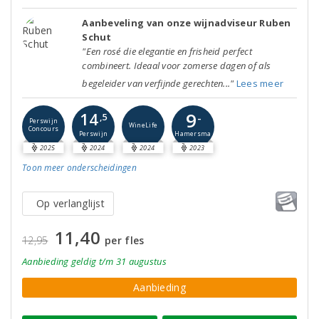
Aanbeveling van onze wijnadviseur Ruben
Schut
"Een rosé die elegantie en frisheid perfect
combineert. Ideaal voor zomerse dagen of als
begeleider van verfijnde gerechten..."
Lees meer
9
14
-
,5
Perswijn
WineLife
Concours
Perswijn
Hamersma
2025
2024
2024
2023
Toon meer
onderscheidingen
Op verlanglijst
11,40
12,95
per fles
Aanbieding
geldig
t/m 31 augustus
Aanbieding