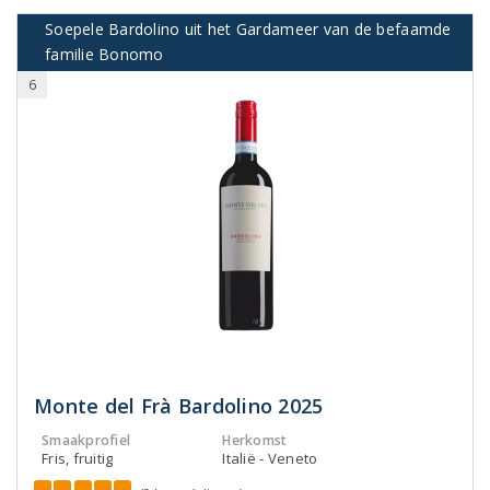
Soepele Bardolino uit het Gardameer van de befaamde
familie Bonomo
6
Monte del Frà Bardolino 2025
Smaakprofiel
Herkomst
Fris, fruitig
Italië - Veneto