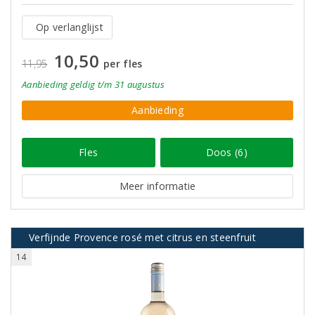
Op verlanglijst
10,50
11,95
per fles
Aanbieding
geldig
t/m 31 augustus
Aanbieding
Fles
Doos (6)
Meer informatie
Verfijnde Provence rosé met citrus en steenfruit
14