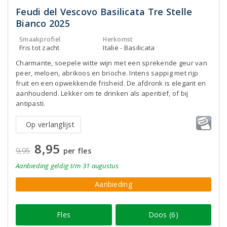
Feudi del Vescovo Basilicata Tre Stelle
Bianco 2025
Smaakprofiel
Herkomst
Fris tot zacht
Italië - Basilicata
Charmante, soepele witte wijn met een sprekende geur van
peer, meloen, abrikoos en brioche. Intens sappig met rijp
fruit en een opwekkende frisheid. De afdronk is elegant en
aanhoudend. Lekker om te drinken als aperitief, of bij
antipasti.
Op verlanglijst
8,95
9,95
per fles
Aanbieding
geldig
t/m 31 augustus
Aanbieding
Fles
Doos (6)