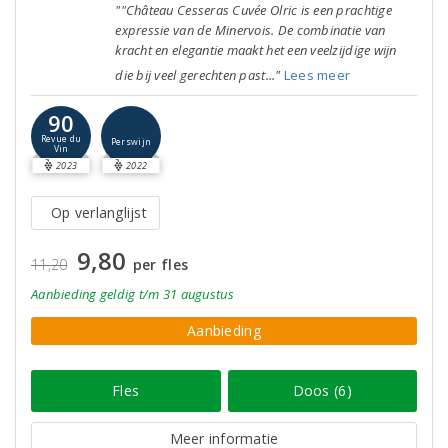
""Château Cesseras Cuvée Olric is een prachtige
expressie van de Minervois. De combinatie van
kracht en elegantie maakt het een veelzijdige wijn
die bij veel gerechten past..."
Lees meer
90
Revue du
Perswijn
Vin
2023
2022
Op verlanglijst
9,80
11,20
per fles
Aanbieding
geldig
t/m 31 augustus
Aanbieding
Fles
Doos (6)
Meer informatie