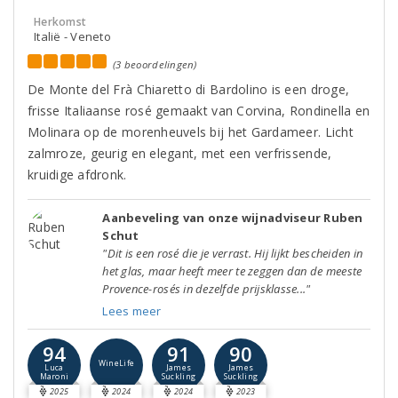
Herkomst
Italië - Veneto
(3 beoordelingen)
De Monte del Frà Chiaretto di Bardolino is een droge,
frisse Italiaanse rosé gemaakt van Corvina, Rondinella en
Molinara op de morenheuvels bij het Gardameer. Licht
zalmroze, geurig en elegant, met een verfrissende,
kruidige afdronk.
Aanbeveling van onze wijnadviseur Ruben
Schut
"Dit is een rosé die je verrast. Hij lijkt bescheiden in
het glas, maar heeft meer te zeggen dan de meeste
Provence-rosés in dezelfde prijsklasse..."
Lees meer
94
91
90
WineLife
Luca
James
James
Maroni
Suckling
Suckling
2025
2024
2024
2023