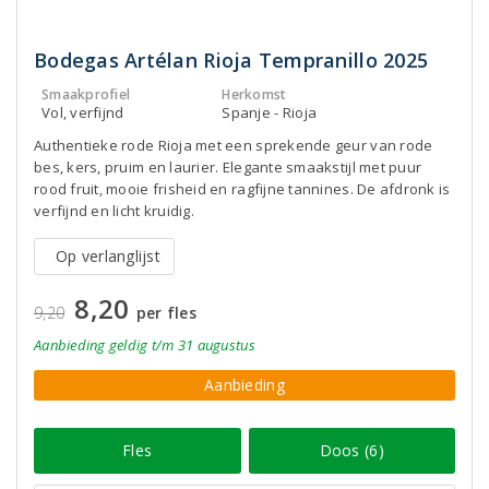
Bodegas Artélan Rioja Tempranillo 2025
Smaakprofiel
Herkomst
Vol, verfijnd
Spanje - Rioja
Authentieke rode Rioja met een sprekende geur van rode
bes, kers, pruim en laurier. Elegante smaakstijl met puur
rood fruit, mooie frisheid en ragfijne tannines. De afdronk is
verfijnd en licht kruidig.
Op verlanglijst
8,20
9,20
per fles
Aanbieding
geldig
t/m 31 augustus
Aanbieding
Fles
Doos (6)