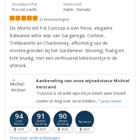
Smaakprofiel
Herkomst
Fris tot zacht
Italië - Veneto
(2 beoordelingen)
De Monte del Frà Custoza is een frisse, elegante
Italiaanse witte wijn van Garganega, Cortese,
Trebbianello en Chardonnay, afkomstig van de
morenegronden bij het Gardameer. Bloemig, fruitig en
licht kruidig, met een verfrissend bittertoontje in de
afdronk.
Aanbeveling van onze wijnadviseur Michiel
Verstand
"Custoza is de witte wijn die je steeds weer bestelt
zonder er lang over na te denken..."
Lees meer
94
91
90
Luca
James
James
Perswijn
Maroni
Suckling
Suckling
2025
2025
2024
2023
Toon meer
onderscheidingen