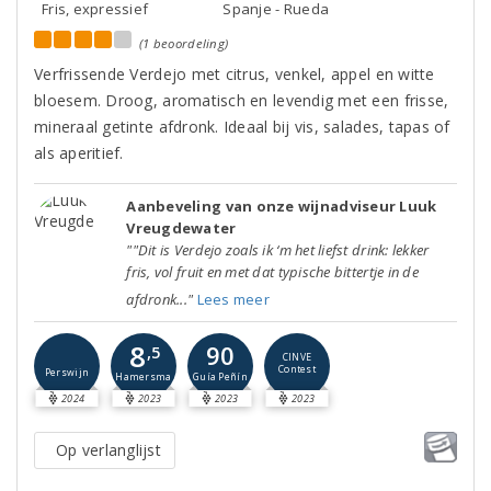
Fris, expressief
Spanje - Rueda
(1 beoordeling)
Verfrissende Verdejo met citrus, venkel, appel en witte
bloesem. Droog, aromatisch en levendig met een frisse,
mineraal getinte afdronk. Ideaal bij vis, salades, tapas of
als aperitief.
Aanbeveling van onze wijnadviseur Luuk
Vreugdewater
""Dit is Verdejo zoals ik ‘m het liefst drink: lekker
fris, vol fruit en met dat typische bittertje in de
afdronk..."
Lees meer
8
90
,5
CINVE
Contest
Perswijn
Guía Peñín
Hamersma
2024
2023
2023
2023
Op verlanglijst