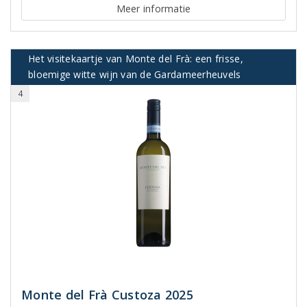
Meer informatie
Het visitekaartje van Monte del Frà: een frisse,
bloemige witte wijn van de Gardameerheuvels
4
Monte del Frà Custoza 2025