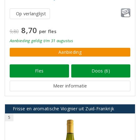
Op verlanglijst
8,70
9,80
per fles
Aanbieding
geldig
t/m 31 augustus
Aanbieding
Fles
Doos (6)
Meer informatie
Frisse en aromatische Viognier uit Zuid-Frankrijk
5