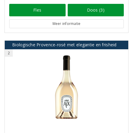
Fles
Doos (3)
Meer informatie
Biologische Provence-rosé met elegantie en frisheid
2