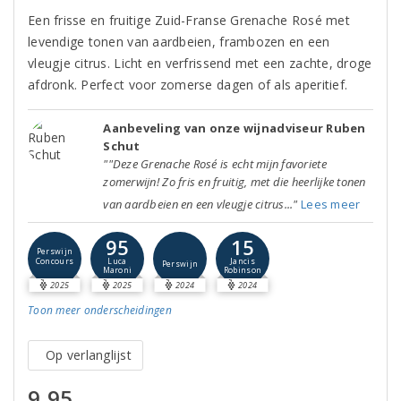
Een frisse en fruitige Zuid-Franse Grenache Rosé met
levendige tonen van aardbeien, frambozen en een
vleugje citrus. Licht en verfrissend met een zachte, droge
afdronk. Perfect voor zomerse dagen of als aperitief.
Aanbeveling van onze wijnadviseur Ruben
Schut
""Deze Grenache Rosé is echt mijn favoriete
zomerwijn! Zo fris en fruitig, met die heerlijke tonen
van aardbeien en een vleugje citrus..."
Lees meer
95
15
Perswijn
Concours
Luca
Jancis
Perswijn
Maroni
Robinson
2025
2025
2024
2024
Toon meer
onderscheidingen
Op verlanglijst
9,95