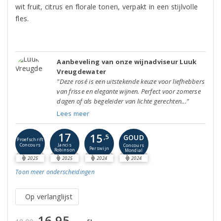
wit fruit, citrus en florale tonen, verpakt in een stijlvolle
fles.
Aanbeveling van onze wijnadviseur Luuk
Vreugdewater
"Deze rosé is een uitstekende keuze voor liefhebbers
van frisse en elegante wijnen. Perfect voor zomerse
dagen of als begeleider van lichte gerechten..."
Lees meer
17
15
GOUD
,5
Proefschrift
Concours
Jancis
Concours
Perswijn
Robinson
Mondial
2025
2025
2024
2024
Toon meer
onderscheidingen
Op verlanglijst
16,95