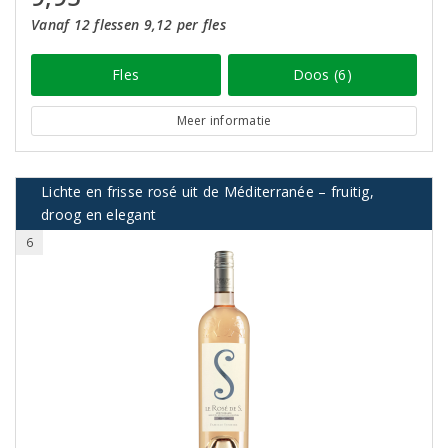
Vanaf 12 flessen 9,12 per fles
Fles
Doos (6)
Meer informatie
Lichte en frisse rosé uit de Méditerranée – fruitig,
droog en elegant
6