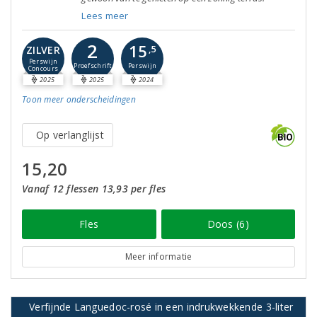
Lees meer
2
15
ZILVER
,5
Perswijn
Proefschrift
Perswijn
Concours
2025
2025
2024
Toon meer
onderscheidingen
Op verlanglijst
15,20
Vanaf 12 flessen 13,93 per fles
Fles
Doos (6)
Meer informatie
Verfijnde Languedoc-rosé in een indrukwekkende 3-liter