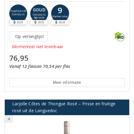
9
GOUD
Proefschrift
Concours
Concours
Hamersma
Agricole
2025
2025
2024
Op verlanglijst
Momenteel niet leverbaar
76,95
Vanaf 12 flessen 70,54 per fles
Meer informatie
Larjolle Côtes de Thongue Rosé – Frisse en fruitige
rosé uit de Languedoc
4