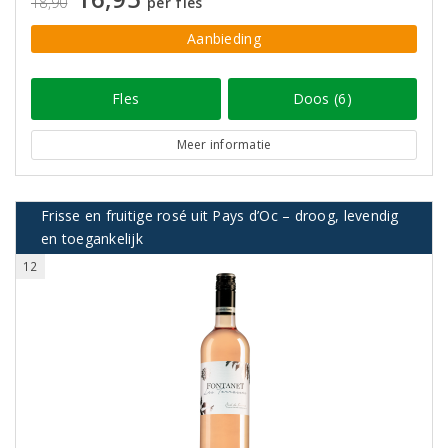
18,90
per fles
Aanbieding
Fles
Doos (6)
Meer informatie
Frisse en fruitige rosé uit Pays d’Oc – droog, levendig
en toegankelijk
12