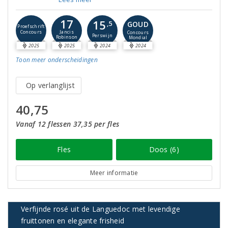
17
15
GOUD
,5
Proefschrift
Concours
Jancis
Concours
Perswijn
Robinson
Mondial
2025
2025
2024
2024
Toon meer
onderscheidingen
Op verlanglijst
40,75
Vanaf 12 flessen 37,35 per fles
Fles
Doos (6)
Meer informatie
Verfijnde rosé uit de Languedoc met levendige
fruittonen en elegante frisheid