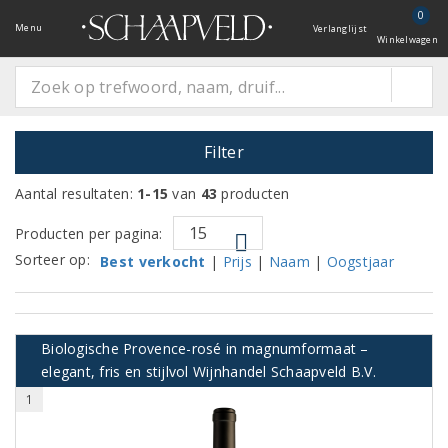
0
Menu
Verlanglijst
Winkelwagen
Filter
Aantal resultaten:
1-15
van
43
producten
Producten per pagina:
Sorteer op:
Best verkocht
|
Prijs
|
Naam
|
Oogstjaar
Biologische Provence-rosé in magnumformaat –
elegant, fris en stijlvol Wijnhandel Schaapveld B.V.
1