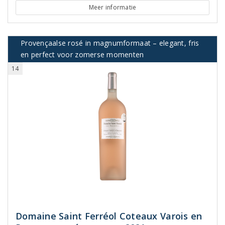
Meer informatie
Provençaalse rosé in magnumformaat – elegant, fris
en perfect voor zomerse momenten
14
Domaine Saint Ferréol Coteaux Varois en