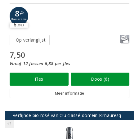
8
,5
Hamersma
2023
Op verlanglijst
7,50
Vanaf 12 flessen 6,88 per fles
Fles
Doos (6)
Meer informatie
Verfijnde bio rosé van cru classé-domein Rimauresq
13