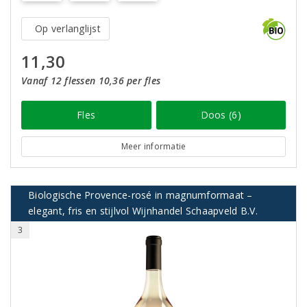
Op verlanglijst
11,30
Vanaf 12 flessen 10,36 per fles
Fles
Doos (6)
Meer informatie
Biologische Provence-rosé in magnumformaat –
elegant, fris en stijlvol Wijnhandel Schaapveld B.V.
3