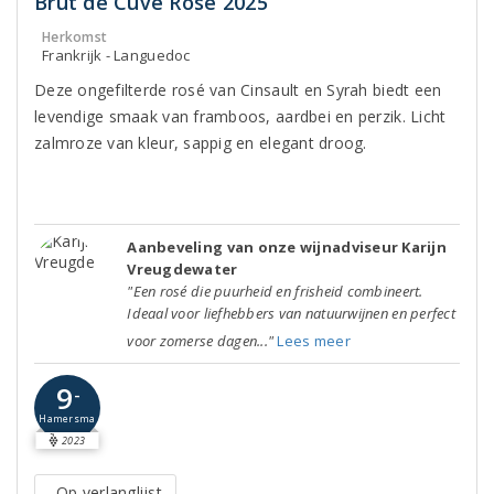
Brut de Cuve Rosé 2025
Herkomst
Frankrijk - Languedoc
Deze ongefilterde rosé van Cinsault en Syrah biedt een
levendige smaak van framboos, aardbei en perzik. Licht
zalmroze van kleur, sappig en elegant droog.
Aanbeveling van onze wijnadviseur Karijn
Vreugdewater
"Een rosé die puurheid en frisheid combineert.
Ideaal voor liefhebbers van natuurwijnen en perfect
voor zomerse dagen..."
Lees meer
9
-
Hamersma
2023
Op verlanglijst