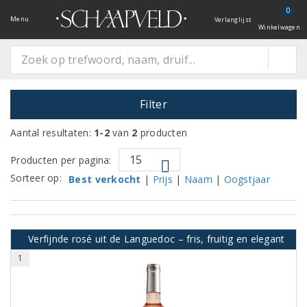
0
Menu
Verlanglijst
Winkelwagen
Filter
Aantal resultaten:
1-2
van
2
producten
Producten per pagina:
Sorteer op:
Best verkocht
|
Prijs
|
Naam
|
Oogstjaar
Verfijnde rosé uit de Languedoc – fris, fruitig en elegant
1