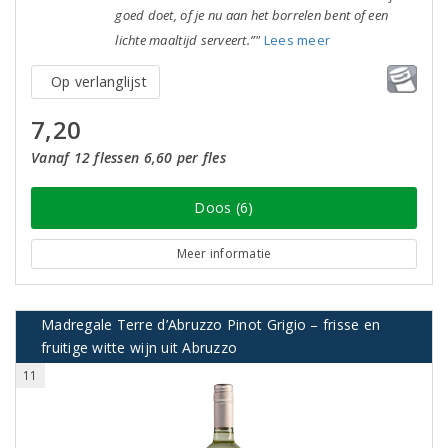
goed doet, of je nu aan het borrelen bent of een
lichte maaltijd serveert.”"
Lees meer
Op verlanglijst
7,20
Vanaf 12 flessen 6,60 per fles
Doos (6)
Meer informatie
Madregale Terre d’Abruzzo Pinot Grigio – frisse en
fruitige witte wijn uit Abruzzo
11