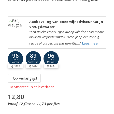
Aanbeveling van onze wijnadviseur Karijn
Vreugdewater
"Een unieke Pinot Grigio die opvalt door zijn mooie
kleur en verfijnde smaak. Heerlijk op een zonnig
terras of als verrassend aperitief..."
Lees meer
96
89
96
Luca
James
Luca
Maroni
Suckling
Maroni
2025
2024
2024
Op verlanglijst
Momenteel niet leverbaar
12,80
Vanaf 12 flessen 11,73 per fles