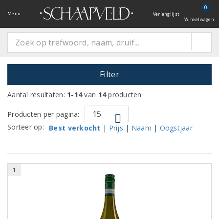
0
Menu
Verlanglijst
Winkelwagen
Filter
Aantal resultaten:
1-14
van
14
producten
Producten per pagina:
Sorteer op:
Best verkocht
|
Prijs
|
Naam
|
Oogstjaar
1