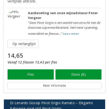
verfijnde afdronk.
Aanbeveling van onze wijnadviseur Peter
Vergeer
"Deze Pinot Grigio is een wereld van verschil met de
doorsnee supermarktvariant. Veel meer spanning,
mineraliteit en finesse..."
Lees meer
Op verlanglijst
14,65
Vanaf 12 flessen 13,43 per fles
Fles
Doos (6)
Meer informatie
Di Lenardo Gossip Pinot Grigio Ramato – Elegante
Italiaanse rosé-stijl Pinot Grigio