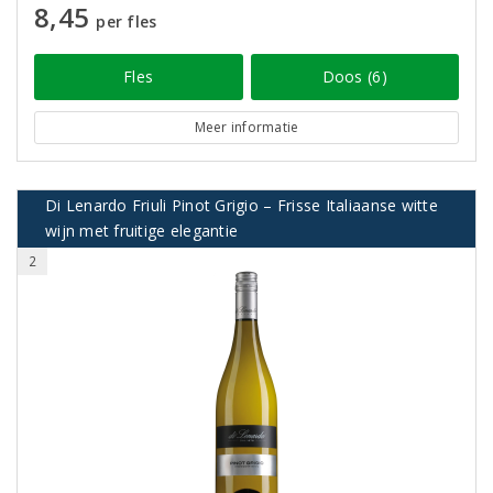
8,45
per fles
Fles
Doos (6)
Meer informatie
Di Lenardo Friuli Pinot Grigio – Frisse Italiaanse witte
wijn met fruitige elegantie
2