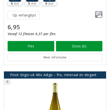
2025
2024
2023
Op verlanglijst
6,95
Vanaf 12 flessen 6,37 per fles
Fles
Doos (6)
Meer informatie
Pinot Grigio uit Alto Adige – fris, mineraal en elegant
9