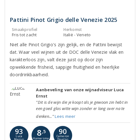
Pattini Pinot Grigio delle Venezie 2025
Smaakprofiel
Herkomst
Fris tot zacht
Italië - Veneto
Niet alle Pinot Grigio's zijn gelijk, en de Pattini bewijst
dat. Waar veel wijnen uit de DOC delle Venezie vlak en
karakterloos zijn, valt deze juist op door zijn
opwekkende frisheid, sappige fruitigheid en heerlijke
doordrinkbaarheid.
Aanbeveling van onze wijnadviseur Luca
Ernst
"Dit is de wijn die je koopt als je gewoon zin hebt in
een goed glas witte wijn zonder er lang over na te
denken..."
Lees meer
93
90
8
,5
Luca
Cameron
Hamersma
Maroni
Douglas