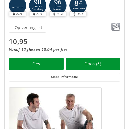
90
96
8
,5
James
Luca
Perswijn
Hamersma
Suckling
Maroni
2024
2024
2024
2023
Op verlanglijst
10,95
Vanaf 12 flessen 10,04 per fles
Fles
Doos (6)
Meer informatie