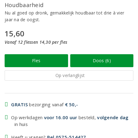
Houdbaarheid
Nu al goed op dronk, gemakkelijk houdbaar tot drie à vier
jaar na de oogst.
15,60
Vanaf 12 flessen 14,30 per fles
Fles
Doos (6)
Op verlanglijst
GRATIS
bezorging vanaf
€ 50,-
Op werkdagen
voor 16.00 uur
besteld,
volgende dag
in huis
Heeft u vragen?
Bel 0575-514427