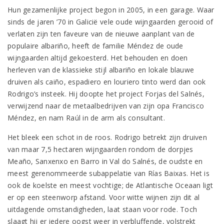
Hun gezamenlijke project begon in 2005, in een garage. Waar
sinds de jaren ’70 in Galicië vele oude wijngaarden gerooid of
verlaten zijn ten faveure van de nieuwe aanplant van de
populaire albariño, heeft de familie Méndez de oude
wijngaarden altijd gekoesterd. Het behouden en doen
herleven van de klassieke stijl albariño en lokale blauwe
druiven als caiño, espadiero en louriero tinto werd dan ook
Rodrigo’s insteek. Hij doopte het project Forjas del Salnés,
verwijzend naar de metaalbedrijven van zijn opa Francisco
Méndez, en nam Raúl in de arm als consultant.
Het bleek een schot in de roos. Rodrigo betrekt zijn druiven
van maar 7,5 hectaren wijngaarden rondom de dorpjes
Meaño, Sanxenxo en Barro in Val do Salnés, de oudste en
meest gerenommeerde subappelatie van Rías Baixas. Het is
ook de koelste en meest vochtige; de Atlantische Oceaan ligt
er op een steenworp afstand. Voor witte wijnen zijn dit al
uitdagende omstandigheden, laat staan voor rode. Toch
slaagt hij er iedere oogst weer in verbluffende, volstrekt