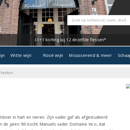
11+1 korting bij 12 dezelfde flessen*
ijn
Witte wijn
Rosé wijn
Mousserend & meer
Schaa
 Venturi
nboer in hart en nieren. Zijn vader gaf als afgestudeerd
In de jaren ’80 kocht Manuels vader Domaine Vico, dat