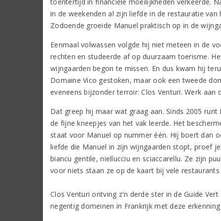
toentertijd in financiële moeilijkheden verkeerde. 
in de weekenden al zijn liefde in de restauratie van
Zodoende groeide Manuel praktisch op in de wijnga
Eenmaal volwassen volgde hij niet meteen in de voet
rechten en studeerde af op duurzaam toerisme. Het 
wijngaarden begon te missen. En dus kwam hij terug. 
Domaine Vico gestoken, maar ook een tweede domei
eveneens bijzonder terroir: Clos Venturi. Werk aan 
Dat greep hij maar wat graag aan. Sinds 2005 runt
de fijne kneepjes van het vak leerde. Het bescherm
staat voor Manuel op nummer één. Hij boert dan oo
liefde die Manuel in zijn wijngaarden stopt, proef je
biancu gentile, niellucciu en sciaccarellu. Ze zijn p
voor niets staan ze op de kaart bij vele restaurant
Clos Venturi ontving z'n derde ster in de Guide Vert
negentig domeinen in Frankrijk met deze erkenning