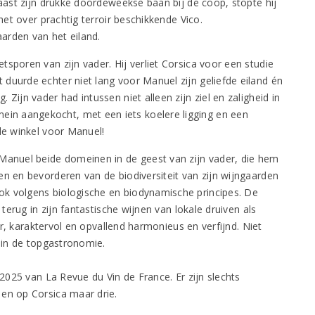
Naast zijn drukke doordeweekse baan bij de coöp, stopte hij
 het over prachtig terroir beschikkende Vico.
arden van het eiland.
sporen van zijn vader. Hij verliet Corsica voor een studie
duurde echter niet lang voor Manuel zijn geliefde eiland én
Zijn vader had intussen niet alleen zijn ziel en zaligheid in
n aangekocht, met een iets koelere ligging en een
de winkel voor Manuel!
 Manuel beide domeinen in de geest van zijn vader, die hem
en en bevorderen van de biodiversiteit van zijn wijngaarden
k volgens biologische en biodynamische principes. De
 terug in zijn fantastische wijnen van lokale druiven als
uur, karaktervol en opvallend harmonieus en verfijnd. Niet
s in de topgastronomie.
 2025 van La Revue du Vin de France. Er zijn slechts
 en op Corsica maar drie.