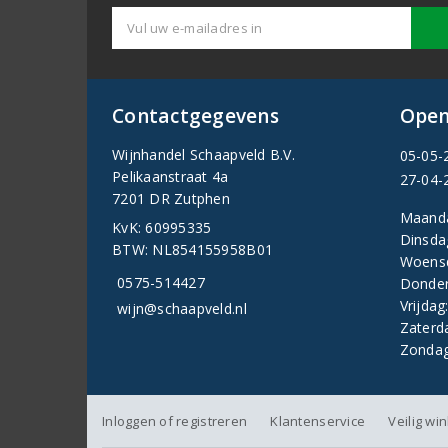
Contactgegevens
Open
Wijnhandel Schaapveld B.V.
05-05-
Pelikaanstraat 4a
27-04-
7201 DR Zutphen
Maand
KvK: 60995335
Dinsda
BTW: NL854155958B01
Woens
0575-514427
Donder
Vrijdag
wijn@schaapveld.nl
Zaterd
Zondag
Inloggen of registreren
Klantenservice
Veilig wi