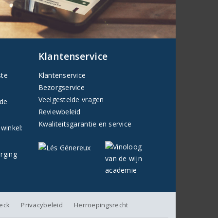
Klantenservice
ste
Klantenservice
Bezorgservice
Veelgestelde vragen
fde
Reviewbeleid
Kwaliteitsgarantie en service
 winkel:
orging
heck
Privacybeleid
Herroepingsrecht