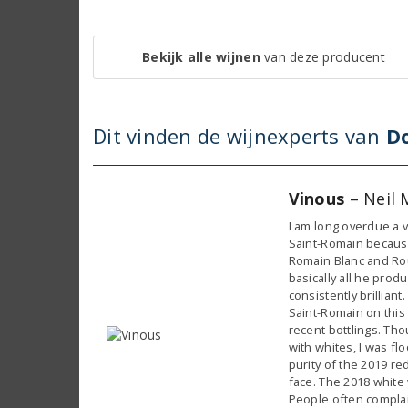
Bekijk alle wijnen
van deze producent
Dit vinden de wijnexperts van
D
Vinous
– Neil 
I am long overdue a v
Saint-Romain because
Romain Blanc and Rou
basically all he prod
consistently brilliant
Saint-Romain on this 
recent bottlings. Th
with whites, I was f
purity of the 2019 re
face. The 2018 white
People often compla