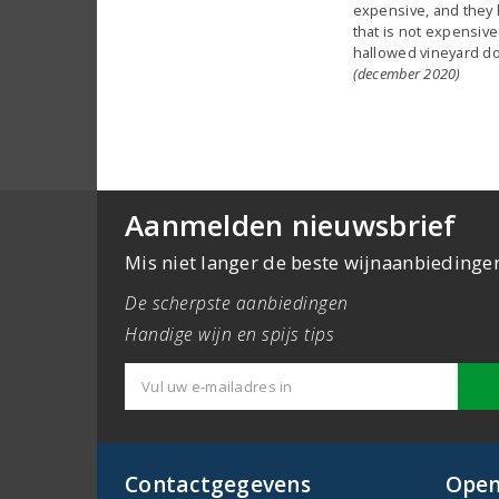
expensive, and they h
that is not expensive
hallowed vineyard do
(december 2020)
Aanmelden nieuwsbrief
Mis niet langer de beste wijnaanbiedinge
De scherpste aanbiedingen
Handige wijn en spijs tips
Contactgegevens
Open