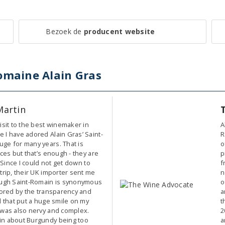
Bezoek de
producent website
omaine Alain Gras
Martin
isit to the best winemaker in
A
 I have adored Alain Gras’ Saint-
R
ge for many years. That is
o
uces but that’s enough - they are
p
. Since I could not get down to
f
trip, their UK importer sent me
n
ough Saint-Romain is synonymous
o
loored by the transparency and
a
d that put a huge smile on my
t
 was also nervy and complex.
2
in about Burgundy being too
a