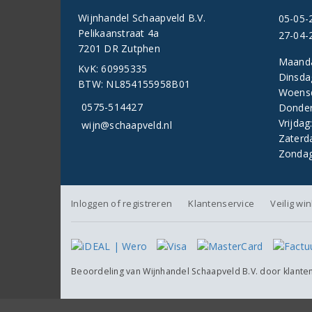
Wijnhandel Schaapveld B.V.
05-05-
Pelikaanstraat 4a
27-04-
7201 DR Zutphen
Maand
KvK: 60995335
Dinsda
BTW: NL854155958B01
Woens
0575-514427
Donder
Vrijdag
wijn@schaapveld.nl
Zaterd
Zondag
Inloggen of registreren
Klantenservice
Veilig wi
Beoordeling van
Wijnhandel Schaapveld B.V.
door klante