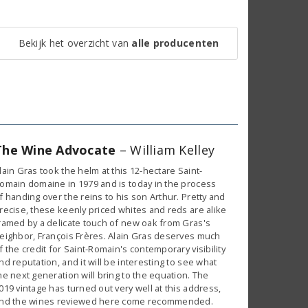
Bekijk het overzicht van
alle producenten
The Wine Advocate
– William Kelley
lain Gras took the helm at this 12-hectare Saint-
omain domaine in 1979 and is today in the process
f handing over the reins to his son Arthur. Pretty and
recise, these keenly priced whites and reds are alike
ramed by a delicate touch of new oak from Gras's
eighbor, François Frères. Alain Gras deserves much
f the credit for Saint-Romain's contemporary visibility
nd reputation, and it will be interesting to see what
he next generation will bring to the equation. The
019 vintage has turned out very well at this address,
nd the wines reviewed here come recommended.