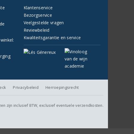
ste
Klantenservice
Bezorgservice
Veelgestelde vragen
fde
Reviewbeleid
Kwaliteitsgarantie en service
 winkel:
orging
heck
Privacybeleid
Herroepingsrecht
jzen zijn inclusief BTW, exclusief eventuele verzendkosten.