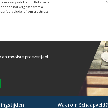
ave a very valid point. But a wine
(
 or does not originate from a
esn’t preclude it from greatness.
n en mooiste proeverijen!
ingstijden
Waarom Schaapveld?