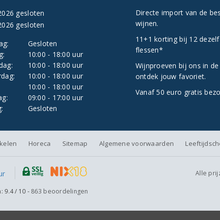
Directe import van de be
2026 gesloten
wijnen.
2026 gesloten
11+1 korting bij 12 dezel
ag:
Gesloten
flessen*
g:
10:00 - 18:00 uur
dag:
10:00 - 18:00 uur
Wijnproeven bij ons in de
dag:
10:00 - 18:00 uur
ontdek jouw favoriet.
:
10:00 - 18:00 uur
Vanaf 50 euro gratis bez
ag:
09:00 - 17:00 uur
:
Gesloten
nkelen
Horeca
Sitemap
Algemene voorwaarden
Leeftijdsc
Alle pri
n:
9.4
/
10
-
863
beoordelingen