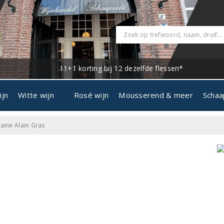
11+1 korting bij 12 dezelfde flessen*
ijn
Witte wijn
Rosé wijn
Mousserend & meer
Schaa
ine Alain Gras