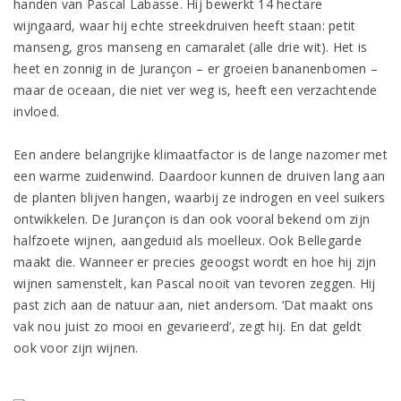
handen van Pascal Labasse. Hij bewerkt 14 hectare
wijngaard, waar hij echte streekdruiven heeft staan: petit
manseng, gros manseng en camaralet (alle drie wit). Het is
heet en zonnig in de Jurançon – er groeien bananenbomen –
maar de oceaan, die niet ver weg is, heeft een verzachtende
invloed.
Een andere belangrijke klimaatfactor is de lange nazomer met
een warme zuidenwind. Daardoor kunnen de druiven lang aan
de planten blijven hangen, waarbij ze indrogen en veel suikers
ontwikkelen. De Jurançon is dan ook vooral bekend om zijn
halfzoete wijnen, aangeduid als moelleux. Ook Bellegarde
maakt die. Wanneer er precies geoogst wordt en hoe hij zijn
wijnen samenstelt, kan Pascal nooit van tevoren zeggen. Hij
past zich aan de natuur aan, niet andersom. ‘Dat maakt ons
vak nou juist zo mooi en gevarieerd’, zegt hij. En dat geldt
ook voor zijn wijnen.