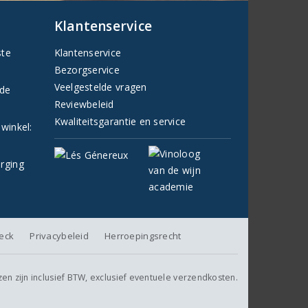
Klantenservice
ste
Klantenservice
Bezorgservice
Veelgestelde vragen
fde
Reviewbeleid
Kwaliteitsgarantie en service
 winkel:
orging
heck
Privacybeleid
Herroepingsrecht
jzen zijn inclusief BTW, exclusief eventuele verzendkosten.