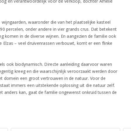
loog en verantwoordelijk voor de verkoop, dochter Amélie
 wijngaarden, waaronder die van het plaatselijke kasteel
90 percelen, onder andere in vier grands crus. Dat betekent
king komen in de diverse wijnen. En aangezien de familie ook
e Elzas – veel druivenrassen verbouwt, komt er een flinke
eels ook biodynamisch. Directe aanleiding daarvoor waren
negentig kreeg en die waarschijnlijk veroorzaakt werden door
et domein een groot vertrouwen in de natuur. Voor de
aat immers een uitstekende oplossing uit die natuur zelf.
niet anders kan, gaat de familie ongewenst onkruid tussen de