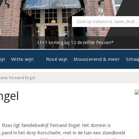
11+1 korting bij 12 dezelfde flessen*
ijn
Witte wijn
Rosé wijn
Mousserend & meer
Schaa
ine Fernand Engel
ngel
Elzas ligt familiebedrijf Fernand Engel. Het domein is
g pand in het dorp Rorschwihr, met in de tuin een standbeeld