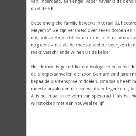
van, inderdaad, een engel. Vader Xavier is de oeno
doet de PR.
Deze energieke familie bewerkt in totaal 62 hectare
Meyerhof. Ze zijn verspreid over zeven dorpen en 1
dus ook veel verschillende terroirs, die tot uitdruk
nog eens – net als de meeste andere bedrijven in d
reeks verschillende wijnen uit de kelder.
Het domein is gecertificeerd biologisch en werkt d
de allergie-aanvallen die zoon Bernard eind jaren 
bepaalde plantensproeimiddelen. Inmiddels heeft h
meeste problemen die een wijnboer tegenkomt, best
Al is het maar in de vorm van spierkracht: als het 
wijnstokken met een houweel te lijf...