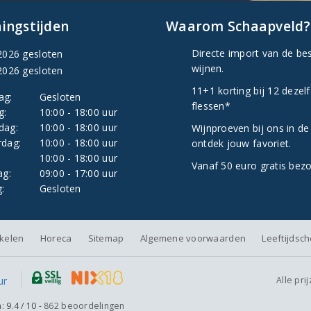
ingstijden
Waarom Schaapveld?
Directe import van de be
2026 gesloten
wijnen.
2026 gesloten
11+1 korting bij 12 dezel
ag:
Gesloten
flessen*
g:
10:00 - 18:00 uur
dag:
10:00 - 18:00 uur
Wijnproeven bij ons in de
dag:
10:00 - 18:00 uur
ontdek jouw favoriet.
:
10:00 - 18:00 uur
Vanaf 50 euro gratis bez
ag:
09:00 - 17:00 uur
:
Gesloten
nkelen
Horeca
Sitemap
Algemene voorwaarden
Leeftijdsc
Alle pri
n:
9.4
/
10
-
862
beoordelingen