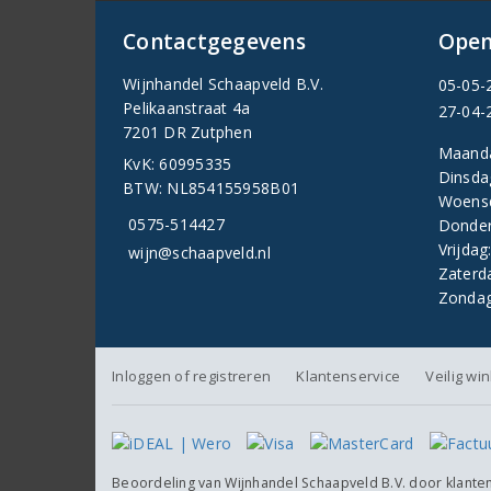
Contactgegevens
Open
Wijnhandel Schaapveld B.V.
05-05-
Pelikaanstraat 4a
27-04-
7201 DR Zutphen
Maand
KvK: 60995335
Dinsda
BTW: NL854155958B01
Woens
0575-514427
Donder
Vrijdag
wijn@schaapveld.nl
Zaterd
Zondag
Inloggen of registreren
Klantenservice
Veilig wi
Beoordeling van
Wijnhandel Schaapveld B.V.
door klante