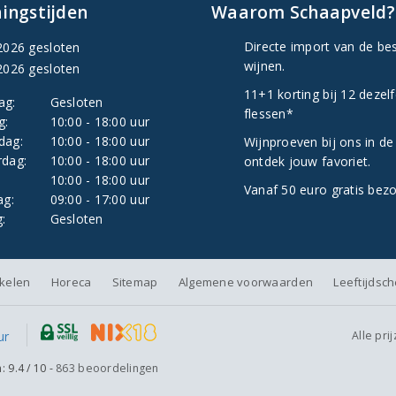
ingstijden
Waarom Schaapveld?
Directe import van de be
2026 gesloten
wijnen.
2026 gesloten
11+1 korting bij 12 dezel
ag:
Gesloten
flessen*
g:
10:00 - 18:00 uur
dag:
10:00 - 18:00 uur
Wijnproeven bij ons in de
dag:
10:00 - 18:00 uur
ontdek jouw favoriet.
:
10:00 - 18:00 uur
Vanaf 50 euro gratis bez
ag:
09:00 - 17:00 uur
:
Gesloten
nkelen
Horeca
Sitemap
Algemene voorwaarden
Leeftijdsc
Alle pri
n:
9.4
/
10
-
863
beoordelingen