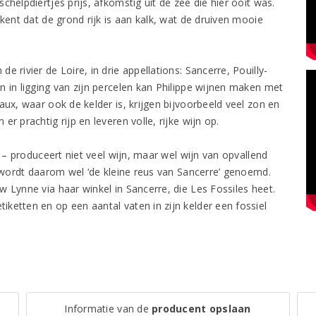
helpdiertjes prijs, afkomstig uit de zee die hier ooit was.
ekent dat de grond rijk is aan kalk, wat de druiven mooie
 rivier de Loire, in drie appellations: Sancerre, Pouilly-
n in ligging van zijn percelen kan Philippe wijnen maken met
aux, waar ook de kelder is, krijgen bijvoorbeeld veel zon en
r prachtig rijp en leveren volle, rijke wijn op.
f – produceert niet veel wijn, maar wel wijn van opvallend
r wordt daarom wel ‘de kleine reus van Sancerre’ genoemd.
 Lynne via haar winkel in Sancerre, die Les Fossiles heet.
ketten en op een aantal vaten in zijn kelder een fossiel
Informatie van de
producent opslaan