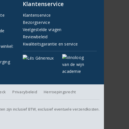
Klantenservice
ste
Klantenservice
Bezorgservice
Veelgestelde vragen
fde
Reviewbeleid
Kwaliteitsgarantie en service
 winkel:
orging
heck
Privacybeleid
Herroepingsrecht
jzen zijn inclusief BTW, exclusief eventuele verzendkosten.