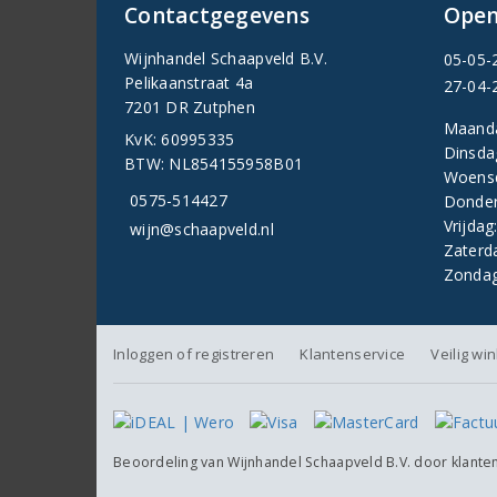
Contactgegevens
Open
Wijnhandel Schaapveld B.V.
05-05-
Pelikaanstraat 4a
27-04-
7201 DR Zutphen
Maand
KvK: 60995335
Dinsda
BTW: NL854155958B01
Woens
0575-514427
Donder
Vrijdag
wijn@schaapveld.nl
Zaterd
Zondag
Inloggen of registreren
Klantenservice
Veilig wi
Beoordeling van
Wijnhandel Schaapveld B.V.
door klante