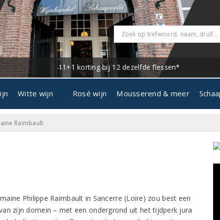
11+1 korting bij 12 dezelfde flessen*
ijn
Witte wijn
Rosé wijn
Mousserend & meer
Schaa
ine Raimbault
maine Philippe Raimbault in Sancerre (Loire) zou best een
an zijn domein – met een ondergrond uit het tijdperk jura