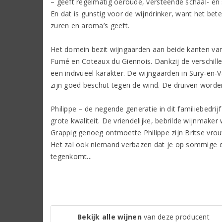
– geeft regelmatig oeroude, versteende schaal- en sc
En dat is gunstig voor de wijndrinker, want het bet
zuren en aroma’s geeft.
Het domein bezit wijngaarden aan beide kanten van de
Fumé en Coteaux du Giennois. Dankzij de verschille
een indivueel karakter. De wijngaarden in Sury-en-V
zijn goed beschut tegen de wind. De druiven worden e
Philippe – de negende generatie in dit familiebedrij
grote kwaliteit. De vriendelijke, bebrilde wijnmake
Grappig genoeg ontmoette Philippe zijn Britse vrouw
Het zal ook niemand verbazen dat je op sommige eti
tegenkomt...
Bekijk alle wijnen
van deze producent