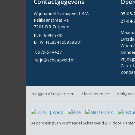
Contactgegevens
Open
Wijnhandel Schaapveld B.V.
05-05-
Pelikaanstraat 4a
27-04-
7201 DR Zutphen
Maand
KvK: 60995335
Dinsda
BTW: NL854155958B01
Woens
0575-514427
Donder
Vrijdag
wijn@schaapveld.nl
Zaterd
Zondag
Inloggen of registreren
Klantenservice
Veilig wi
Beoordeling van
Wijnhandel Schaapveld B.V.
door klante