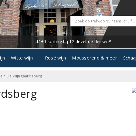
11+1 korting bij 12 dezelfde flessen*
ijn
Witte wijn
Rosé wijn
Mousserend & meer
Schaa
in De Wijngaardsberg
rdsberg